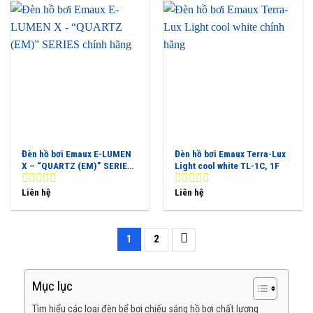
5
5
Đèn hồ bơi Emaux E-LUMEN
Đèn hồ bơi Emaux Terra-Lux
X – “QUARTZ (EM)” SERIES
Light cool white TL-1C, 1F
GREY, BLUE, TRANSPARENT
Liên hệ
Liên hệ
0
0
out
out
of
of
5
5
1
2
Mục lục
Tìm hiểu các loại đèn bể bơi chiếu sáng hồ bơi chất lượng