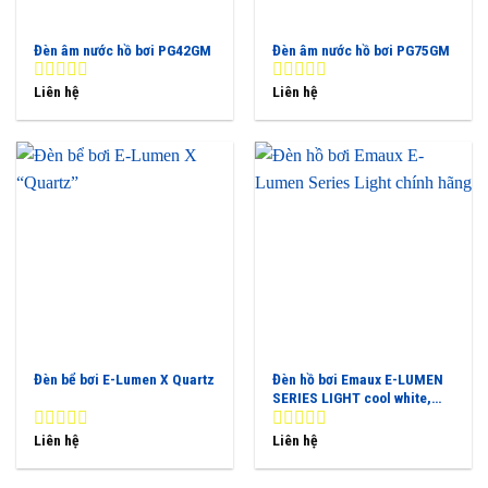
Đèn âm nước hồ bơi PG42GM
Đèn âm nước hồ bơi PG75GM
Liên hệ
Liên hệ
0
0
out
out
of
of
5
5
Đèn bể bơi E-Lumen X Quartz
Đèn hồ bơi Emaux E-LUMEN
SERIES LIGHT cool white,
blue, warm white, RGB
Liên hệ
Liên hệ
0
0
out
out
of
of