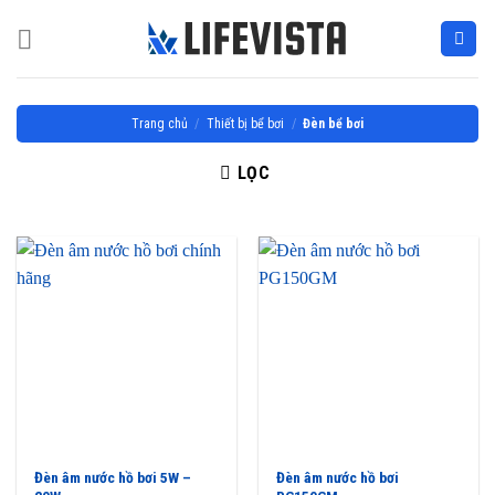
Skip
to
content
Trang chủ
/
Thiết bị bể bơi
/
Đèn bể bơi
LỌC
Đèn âm nước hồ bơi 5W –
Đèn âm nước hồ bơi