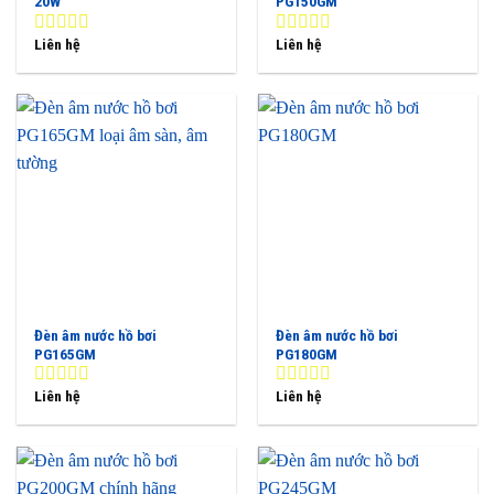
20W
PG150GM
Liên hệ
Liên hệ
0
0
out
out
of
of
5
5
Đèn âm nước hồ bơi
Đèn âm nước hồ bơi
PG165GM
PG180GM
Liên hệ
Liên hệ
0
0
out
out
of
of
5
5