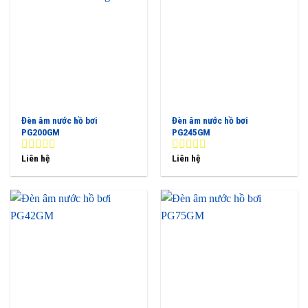
Đèn âm nước hồ bơi
Đèn âm nước hồ bơi
PG200GM
PG245GM
Liên hệ
Liên hệ
0
0
out
out
of
of
5
5