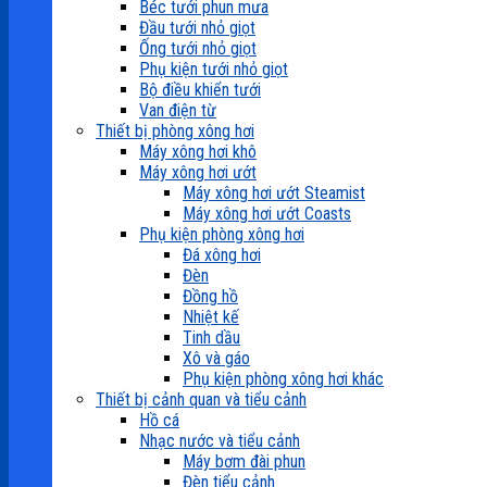
Béc tưới phun mưa
Đầu tưới nhỏ giọt
Ống tưới nhỏ giọt
Phụ kiện tưới nhỏ giọt
Bộ điều khiển tưới
Van điện từ
Thiết bị phòng xông hơi
Máy xông hơi khô
Máy xông hơi ướt
Máy xông hơi ướt Steamist
Máy xông hơi ướt Coasts
Phụ kiện phòng xông hơi
Đá xông hơi
Đèn
Đồng hồ
Nhiệt kế
Tinh dầu
Xô và gáo
Phụ kiện phòng xông hơi khác
Thiết bị cảnh quan và tiểu cảnh
Hồ cá
Nhạc nước và tiểu cảnh
Máy bơm đài phun
Đèn tiểu cảnh