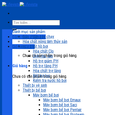
Skip
to
content
Tìm
kiếm:
Danh mục sản phẩm
Sản phẩm bán chạy
Đăng nhập / Đăng ký
Hóa chất nông lâm thủy sản
Hóa chất hồ bơi
Giỏ hàng /
0
₫
Hóa chất Clo
Chưa có sản phẩm trong giỏ hàng.
Diệt rêu, tảo
Hỗ trợ giảm PH
Hỗ trợ tăng PH
Giỏ hàng
Hóa chất trợ lắng
Bột trợ lọc
Chưa có sản phẩm trong giỏ hàng.
Kiểm tra nước hồ bơi
Thiết bị vệ sinh
Thiết bị bể bơi
Máy bơm bể bơi
Máy bơm bể bơi Emaux
Máy bơm bể bơi Saci
Máy bơm bể bơi Pentair
Máy bơm bể bơi Proteam