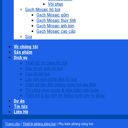
Vòi phun
Gạch Mosaic hồ bơi
Gạch Mosaic gốm
Gạch Mosaic thủy tinh
Gạch Mosaic ánh kim
Gạch Mosaic cao cấp
Spa
Về chúng tôi
Sản phẩm
Dịch vụ
Thiết kế thi công hồ bơi
Bảo trì vệ sinh hồ bơi
Cứu hộ hồ bơi
Lắp đặt sửa chữa đèn hồ bơi
Thiết kế lắp đặt phòng xông hơi gia đình
Thi công nhạc nước & tiểu cảnh sân vườn
Thiết kế & lắp đặt hệ thống tưới cây tự động
Dự án
Tin tức
Liên Hệ
Trang chủ
/
Thiết bị phòng xông hơi
/
Phụ kiện phòng xông hơi