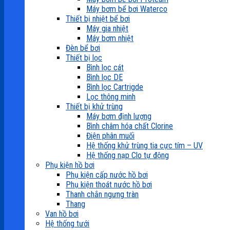
Máy bơm bể bơi Waterco
Thiết bị nhiệt bể bơi
Máy gia nhiệt
Máy bơm nhiệt
Đèn bể bơi
Thiết bị lọc
Bình lọc cát
Bình lọc DE
Bình lọc Cartrigde
Lọc thông minh
Thiết bị khử trùng
Máy bơm định lượng
Bình châm hóa chất Clorine
Điện phân muối
Hệ thống khử trùng tia cực tím – UV
Hệ thống nạp Clo tự động
Phụ kiện hồ bơi
Phụ kiện cấp nước hồ bơi
Phụ kiện thoát nước hồ bơi
Thanh chắn ngưng tràn
Thang
Van hồ bơi
Hệ thống tưới