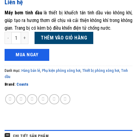
Liên hệ
Máy bơm tinh dầu
là thiết bị khuếch tán tinh dầu vào không khí,
giúp tạo ra hương thơm dễ chịu và cải thiện không khí trong không
gian. Trang bị có kèm bộ điều khiển điện tử chống nước.
Máy bơm tinh dầu và bộ khiển điện tử chống nước APS2002 số lượng
THÊM VÀO GIỎ HÀNG
MUA NGAY
Danh mục:
Hàng bán lẻ
,
Phụ kiện phòng xông hơi
,
Thiết bị phòng xông hơi
,
Tinh
dầu
Brand:
Coasts
CHI TIẾT SẢN PHẨM