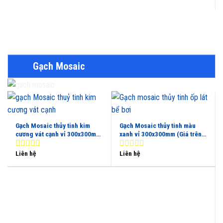
Gạch Mosaic
Gạch Mosaic thủy tinh kim
Gạch Mosaic thủy tinh màu
cương vát cạnh vỉ 300x300mm
xanh vỉ 300x300mm (Giá trên
(Giá theo M2)
1M2)
Liên hệ
Liên hệ
0
0
out
out
of
of
5
5