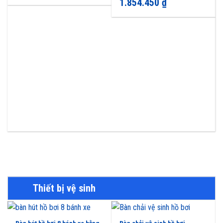
1.854.450
₫
5.00
out of
5
Thiết bị vệ sinh
Bàn hút hồ bơi 8 bánh xe bằng
Bàn chải vệ sinh hồ bơi