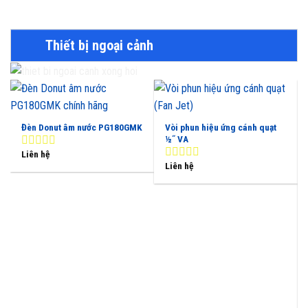
Thiết bị ngoại cảnh
Đèn Donut âm nước PG180GMK
Vòi phun hiệu ứng cánh quạt
½˝ VA
Liên hệ
0
Liên hệ
out
0
of
out
5
of
5