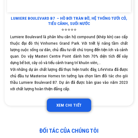
LUMIERE BOULEVARD B7 – HỒ BƠI TRÀN BỜ, HỆ THỐNG TƯỚI CỎ,
TIỂU CẢNH, SUỐI NƯỚC
⭐⭐⭐⭐⭐
Lumiere Boulevard là phân khu căn hộ compound (khép kín) cao cấp
thuộc đại đô thị Vinhomes Grand Park. Với triết lý nâng tầm chất
lượng cuộc sống cư dân, chủ đầu tư rất chú trọng đến tiện ích và cảnh
quan. Do vậy Masteri Centre Point dành hơn 70% diện tích để xây
dựng bể bơi, cây cỏ và tiểu cảnh trang trí khuôn viên,…
Với những dự án chất lượng đã thực hiện trước đây, LifeVista đã được
chủ đầu tư Masterise Homes tin tưởng lựa chọn làm đối tác cho gói
thầu Lumiere Boulevard B7. Dự án đã được bàn giao vào năm 2023
với chất lượng hoàn thiện đẳng cấp.
XEM CHI TIẾT
ĐỐI TÁC CỦA CHÚNG TÔI