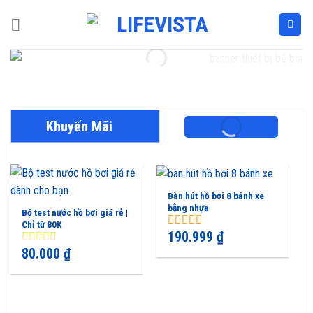
Skip
to
content
Khuyến Mãi
Bàn hút hồ bơi 8 bánh xe
bằng nhựa
Bộ test nước hồ bơi giá rẻ |
Chỉ từ 80K
190.999
₫
5.00
out of
5
80.000
₫
0
out
of
5