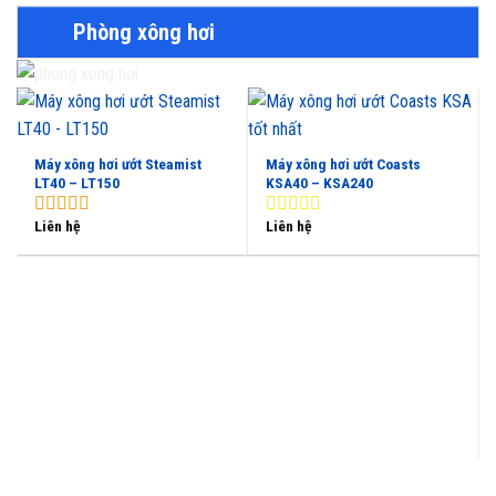
Phòng xông hơi
Máy xông hơi ướt Steamist
Máy xông hơi ướt Coasts
LT40 – LT150
KSA40 – KSA240
Liên hệ
Liên hệ
5.00
out of
0
5
out
of
5