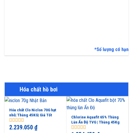
*Số lượng có hạn
Hóa chất hồ bơi
Hóa chất Clo Niclon 70G hạt
nhỏ| Thùng 45KG| Giá Tốt
Chlorine Aquafit 65% Thùng
Lùn Ấn Độ TVG | Thùng 45Kg
2.239.050
₫
4.75
out of
5