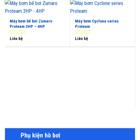
Máy bơm bể bơi Zumaro
Máy bơm Cyclone series
Proteam 3HP – 4HP
Proteam
Liên hệ
Liên hệ
0
0
out
out
of
of
5
5
Phụ kiện hồ bơi