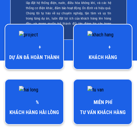
lắp đặt hệ thống điện, nước, điều hòa không khí, và các hệ
thống cơ điện khác, đảm bảo hoạt động ổn định và hiệu quả.
Chúng tôi tự hào về sự chuyên nghiệp, tận tâm và uy tín
trong từng dự án, luôn đặt lợi ích của khách hàng lên hàng
đầu, và mong muốn trở thành đối tác đáng tin cậy trong
mọi công trình xây dựng.
+
+
DỰ ÁN ĐÃ HOÀN THÀNH
KHÁCH HÀNG
%
MIỄN PHÍ
KHÁCH HÀNG HÀI LÒNG
TƯ VẤN KHÁCH HÀNG