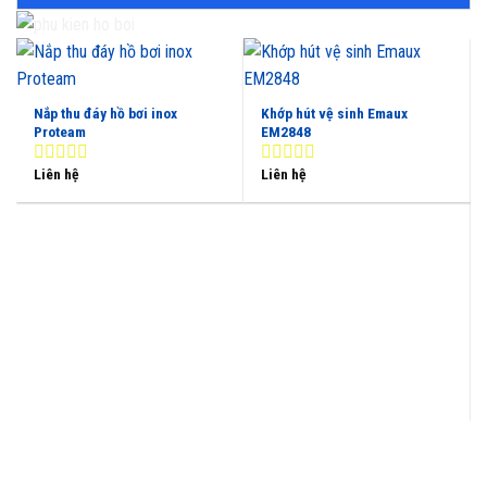
Nắp thu đáy hồ bơi inox
Khớp hút vệ sinh Emaux
Proteam
EM2848
Liên hệ
Liên hệ
0
0
out
out
of
of
5
5