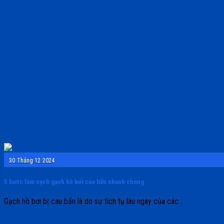
30
Tháng 12
2024
5 bước làm sạch gạch hồ bơi cáu bẩn nhanh chóng
Gạch hồ bơi bị cáu bẩn là do sự tích tụ lâu ngày của các...