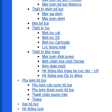
Máy bơm bể bơi Waterco
Thiết bị nhiệt bể bơi
Máy gia nhiệt
Máy bơm nhiệt
Đèn bể bơi
Thiết bị lọc
Bình lọc cát
Bình lọc DE
Bình lọc Cartrigde
Lọc thông minh
Thiết bị khử trùng
Máy bơm định lượng
Bình châm hóa chất Clorine
Điện phân muối
Hệ thống khử trùng tia cực tím – UV
Hệ thống nạp Clo tự động
Phụ kiện hồ bơi
Phụ kiện cấp nước hồ bơi
Phụ kiện thoát nước hồ bơi
Thanh chắn ngưng tràn
Thang
Van hồ bơi
Hệ thống tưới