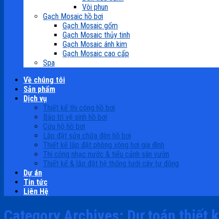
Vòi phun
Gạch Mosaic hồ bơi
Gạch Mosaic gốm
Gạch Mosaic thủy tinh
Gạch Mosaic ánh kim
Gạch Mosaic cao cấp
Spa
Về chúng tôi
Sản phẩm
Dịch vụ
Thiết kế thi công hồ bơi
Bảo trì vệ sinh hồ bơi
Cứu hộ hồ bơi
Lắp đặt sửa chữa đèn hồ bơi
Thiết kế lắp đặt phòng xông hơi gia đình
Thi công nhạc nước & tiểu cảnh sân vườn
Thiết kế & lắp đặt hệ thống tưới cây tự động
Dự án
Tin tức
Liên Hệ
Category Archives:
Dự toán thiết 