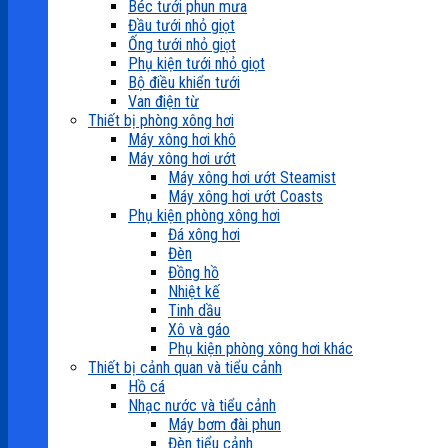
Béc tưới phun mưa
Đầu tưới nhỏ giọt
Ống tưới nhỏ giọt
Phụ kiện tưới nhỏ giọt
Bộ điều khiển tưới
Van điện từ
Thiết bị phòng xông hơi
Máy xông hơi khô
Máy xông hơi ướt
Máy xông hơi ướt Steamist
Máy xông hơi ướt Coasts
Phụ kiện phòng xông hơi
Đá xông hơi
Đèn
Đồng hồ
Nhiệt kế
Tinh dầu
Xô và gáo
Phụ kiện phòng xông hơi khác
Thiết bị cảnh quan và tiểu cảnh
Hồ cá
Nhạc nước và tiểu cảnh
Máy bơm đài phun
Đèn tiểu cảnh