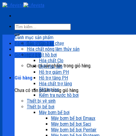
Skip
to
content
Tìm
kiếm:
Danh mục sản phẩm
Sản phẩm bán chạy
Đăng nhập / Đăng ký
Hóa chất nông lâm thủy sản
Hóa chất hồ bơi
Giỏ hàng /
0
₫
Hóa chất Clo
Chưa có sản phẩm trong giỏ hàng.
Diệt rêu, tảo
Hỗ trợ giảm PH
Hỗ trợ tăng PH
Giỏ hàng
Hóa chất trợ lắng
Bột trợ lọc
Chưa có sản phẩm trong giỏ hàng.
Kiểm tra nước hồ bơi
Thiết bị vệ sinh
Thiết bị bể bơi
Máy bơm bể bơi
Máy bơm bể bơi Emaux
Máy bơm bể bơi Saci
Máy bơm bể bơi Pentair
Máy bơm bể bơi Proteam