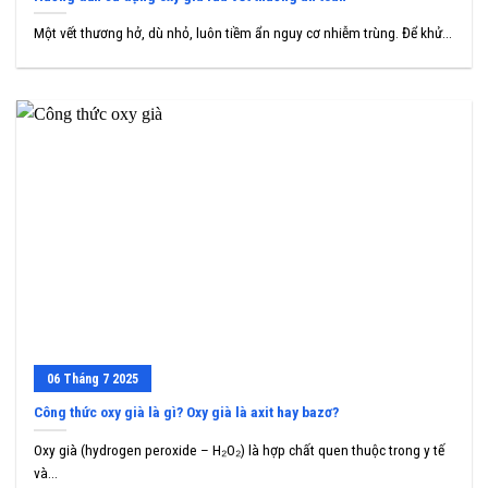
Một vết thương hở, dù nhỏ, luôn tiềm ẩn nguy cơ nhiễm trùng. Để khử...
06
Tháng 7
2025
Công thức oxy già là gì? Oxy già là axit hay bazơ?
Oxy già (hydrogen peroxide – H₂O₂) là hợp chất quen thuộc trong y tế
và...