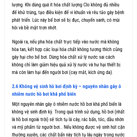
lượng. Khi dùng quá ít hóa chất lượng Clo không đủ nhiều
để khử trùng, tạo điều kiện để vi khuẩn và rêu tảo gây bệnh
phát triển. Lúc này bể bơi sẽ bị đục, chuyển xanh, có mùi
hôi và bề mặt trơn nhớt.
Ngoài ra, nếu pha hóa chất trực tiếp vào nước mà không
hòa tan, kết hợp các loại hóa chất không tương thích cũng
gây hại cho bể bơi. Dùng hóa chất xử lý nước sai cách
không chỉ làm giảm hiệu quả xử lý nước và hư hại thiết bị
mà còn làm hại đến người bơi (cay mắt, kích ứng da).
2.6 Không vệ sinh hồ bơi định kỳ – nguyên nhân gây ô
nhiễm nước hồ bơi khá phổ biến
Một nguyên nhân gây ô nhiễm nước hồ bơi khá phổ biến là
không vệ sinh định kỳ. Trong quá trình sử dụng, hồ bơi (nhất
là hồ bơi ngoài trời) sẽ tích tụ lá cây, rác bẩn, tóc, dầu nhờn
và mỹ phẩm từ người bơi… Nếu không được vệ sinh hút cặn
thường xuyên, các chất bẩn này tích tụ lâu ngày trong nước