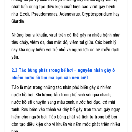
chất bẩn cũng tạo điều kiện xuất hiện các virut gây bệnh
như E.coli, Pseudomonas, Adenovirus, Cryptosporidium hay
Giardia.
Những loại vi khuẩn, virut trên có thể gây ra nhiều bệnh như
tiêu chảy, viêm da, đau mắt đỏ, viêm tai giữa. Các bệnh lý
này khá nguy hiểm với trẻ nhỏ và người lớn có hệ miễn dịch
yếu.
2.3 Tảo bùng phát trong bể bơi – nguyên nhân gây ô
nhiễm nước hồ bơi mà bạn cần nên biết
Tảo là một trong những tác nhân phổ biến gây ô nhiễm
nước hồ bơi. Khi lượng tảo trong bể sinh sôi quá nhanh,
nước hồ sẽ chuyển sang màu xanh, nước hơi đục, có mùi
tanh. Rêu bám vào thành và đáy bể gây trơn trượt, gây nguy
hiểm cho người bơi. Tảo bùng phát và tích tụ trong bể bơi
còn tạo điều kiện cho vi khuẩn và nấm mốc phát triển nhiều
hơn.