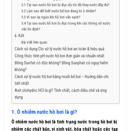
5.1 Tại sao nước hồ bơi bị đục dù tôi đã thay nước đầy đủ?
5.2 Làm sao để biết nước bể bơi đang bị ô nhiễm?
5.3 Vì sao lại ngứa khi hồ bơi vẫn sạch?
5.4 Tại sao nước hồ bơi bị đục trong khi các thông số nước
vẫn ổn định?
6. Kết
Bài viết liên quan:
Cách sử dụng Clo xử lý nước hồ bơi an toàn & hiệu quả
Công thức tính pH nước hồ bơi đơn giản và chuẩn nhất
Đồng Sunfat có độc không? Đồng Sunphat có nguy hiểm
không?
Cách xử lý nước hồ bơi bằng muối bể bơi – Hướng dẫn chi
tiết nhất
Axit clohydric HCl là gì? Tính chất, cách điều chế và ứng
dụng
1. Ô nhiễm nước hồ bơi là gì?
Ô nhiễm nước hồ bơi là tình trạng nước trong hồ bơi bị
nhiễm các chất bẩn, vi sinh vật, hóa chất hoặc các tạp