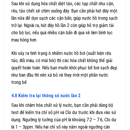
Sau khi sử dụng hóa chất diệt tảo, các tạp chất như cặn,
rêu, tảo chết sẽ chìm xuống đáy. Bạn cần phải hút đáy một
lần nữa để dọn sạch các cặn bẩn, giúp nước hồ trong sạch
trở lại. Ngoài ra, hút đáy hồ lần 2 còn giúp hỗ trợ giảm tải
cho bộ lọc, nếu quá nhiều cặn bẩn đi qua sẽ làm bình lọc
mau hỏng hơn.
Khi xảy ra tình trạng ô nhiễm nước hồ bơi (xuất hiện rêu
tảo, đổi màu, có mùi hôi) thì các hóa chất không thể giải
quyết hoàn toàn. Nếu bạn muốn khôi phục bể bơi sạch đẹp
như ban đầu thì nên xả bỏ và thay mới một phần nước
trong bể.
4.8 Kiểm tra lại thông số nước lần 2
Sau khi châm hóa chất xử lý nước, bạn cần phải dùng bộ
test để kiểm tra chỉ số pH và Clo dư trước khi đưa vào sử
dụng. Ngưỡng lý tưởng của pH là khoảng 7.2 – 7.6, Clo dư
là 1 – 3ppm. Nếu hai chỉ số này nằm ngoài ngưỡng cân