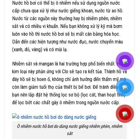
Nước hồ bơi có thể bị ô nhiễm nếu sử dụng nguồn nước
cấp chưa qua xử lý như nước giếng khoan, nước từ ao hồ.
Nước từ các nguồn này thường hay bị nhiễm phèn, nhiễm
sắt và có nhiều vi khuẩn. Nếu bạn không xử lý kỹ mà bơm
luôn vào hồ thì nước hồ bơi sẽ bị mất cân bằng hóa học.
Dẫn đến các hiện tượng như nước đục, nước chuyển màu
(xanh, đỏ, vàng) và có mùi lạ.
Nhiễm sắt và mangan là hai trường hợp phổ biến nhất. Hai
kim loại này phản ứng với Clo sẽ tạo ra kết tủa. Thành hồ và
đáy hồ sẽ bị hoen ố, không chỉ ảnh hưởng đến thẩm mỹ mà
còn làm giảm tuổi thọ của thiết bị bể bơi. Để tránh điều này,
bạn nên lắp đặt hệ thống lọc sơ bộ (lọc cát, than hoạt tính)
để lọc bớt các chất gây ô nhiễm trong nguồn nước cấp.
Ô nhiễm nước hồ bơi do dùng nước giếng nhiễm phèn, nhiễm
sắt