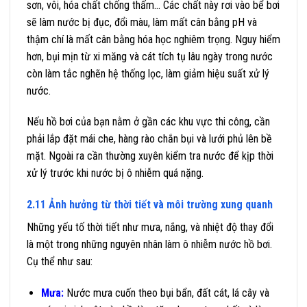
sơn, vôi, hóa chất chống thấm… Các chất này rơi vào bể bơi
sẽ làm nước bị đục, đổi màu, làm mất cân bằng pH và
thậm chí là mất cân bằng hóa học nghiêm trọng. Nguy hiểm
hơn, bụi mịn từ xi măng và cát tích tụ lâu ngày trong nước
còn làm tắc nghẽn hệ thống lọc, làm giảm hiệu suất xử lý
nước.
Nếu hồ bơi của bạn nằm ở gần các khu vực thi công, cần
phải lắp đặt mái che, hàng rào chắn bụi và lưới phủ lên bề
mặt. Ngoài ra cần thường xuyên kiểm tra nước để kịp thời
xử lý trước khi nước bị ô nhiễm quá nặng.
2.11 Ảnh hưởng từ thời tiết và môi trường xung quanh
Những yếu tố thời tiết như mưa, nắng, và nhiệt độ thay đổi
là một trong những nguyên nhân làm ô nhiễm nước hồ bơi.
Cụ thể như sau:
Mưa:
Nước mưa cuốn theo bụi bẩn, đất cát, lá cây và