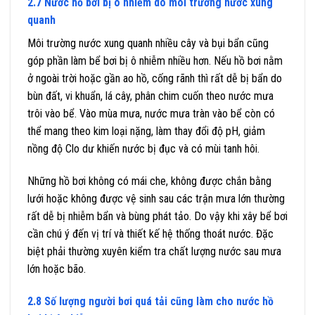
2.7 Nước hồ bơi bị ô nhiễm do môi trường nước xung
quanh
Môi trường nước xung quanh nhiều cây và bụi bẩn cũng
góp phần làm bể bơi bị ô nhiễm nhiều hơn. Nếu hồ bơi nằm
ở ngoài trời hoặc gần ao hồ, cống rãnh thì rất dễ bị bẩn do
bùn đất, vi khuẩn, lá cây, phân chim cuốn theo nước mưa
trôi vào bể. Vào mùa mưa, nước mưa tràn vào bể còn có
thể mang theo kim loại nặng, làm thay đổi độ pH, giảm
nồng độ Clo dư khiến nước bị đục và có mùi tanh hôi.
Những hồ bơi không có mái che, không được chắn bằng
lưới hoặc không được vệ sinh sau các trận mưa lớn thường
rất dễ bị nhiễm bẩn và bùng phát tảo. Do vậy khi xây bể bơi
cần chú ý đến vị trí và thiết kế hệ thống thoát nước. Đặc
biệt phải thường xuyên kiểm tra chất lượng nước sau mưa
lớn hoặc bão.
2.8 Số lượng người bơi quá tải cũng làm cho nước hồ