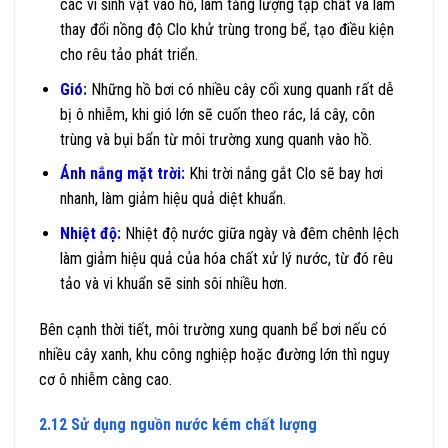
các vi sinh vật vào hồ, làm tăng lượng tạp chất và làm
thay đổi nồng độ Clo khử trùng trong bể, tạo điều kiện
cho rêu tảo phát triển.
Gió:
Những hồ bơi có nhiều cây cối xung quanh rất dễ
bị ô nhiễm, khi gió lớn sẽ cuốn theo rác, lá cây, côn
trùng và bụi bẩn từ môi trường xung quanh vào hồ.
Ánh nắng mặt trời:
Khi trời nắng gắt Clo sẽ bay hơi
nhanh, làm giảm hiệu quả diệt khuẩn.
Nhiệt độ:
Nhiệt độ nước giữa ngày và đêm chênh lệch
làm giảm hiệu quả của hóa chất xử lý nước, từ đó rêu
tảo và vi khuẩn sẽ sinh sôi nhiều hơn.
Bên cạnh thời tiết, môi trường xung quanh bể bơi nếu có
nhiều cây xanh, khu công nghiệp hoặc đường lớn thì nguy
cơ ô nhiễm càng cao.
2.12 Sử dụng nguồn nước kém chất lượng