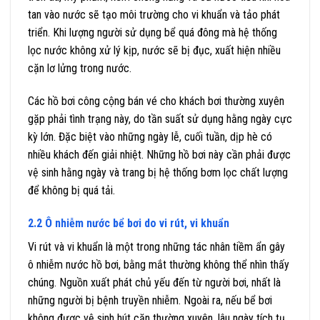
tan vào nước sẽ tạo môi trường cho vi khuẩn và tảo phát
triển. Khi lượng người sử dụng bể quá đông mà hệ thống
lọc nước không xử lý kịp, nước sẽ bị đục, xuất hiện nhiều
cặn lơ lửng trong nước.
Các hồ bơi công cộng bán vé cho khách bơi thường xuyên
gặp phải tình trạng này, do tần suất sử dụng hằng ngày cực
kỳ lớn. Đặc biệt vào những ngày lễ, cuối tuần, dịp hè có
nhiều khách đến giải nhiệt. Những hồ bơi này cần phải được
vệ sinh hằng ngày và trang bị hệ thống bơm lọc chất lượng
để không bị quá tải.
2.2 Ô nhiễm nước bể bơi do vi rút, vi khuẩn
Vi rút và vi khuẩn là một trong những tác nhân tiềm ẩn gây
ô nhiễm nước hồ bơi, bằng mắt thường không thể nhìn thấy
chúng. Nguồn xuất phát chủ yếu đến từ người bơi, nhất là
những người bị bệnh truyền nhiễm. Ngoài ra, nếu bể bơi
không được vệ sinh hút cặn thường xuyên, lâu ngày tích tụ