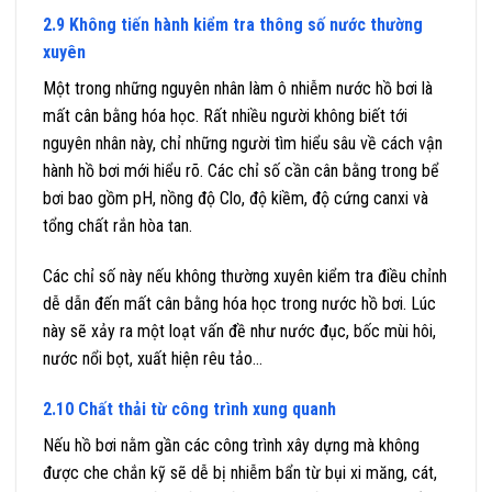
2.9 Không tiến hành kiểm tra thông số nước thường
xuyên
Một trong những nguyên nhân làm ô nhiễm nước hồ bơi là
mất cân bằng hóa học. Rất nhiều người không biết tới
nguyên nhân này, chỉ những người tìm hiểu sâu về cách vận
hành hồ bơi mới hiểu rõ. Các chỉ số cần cân bằng trong bể
bơi bao gồm pH, nồng độ Clo, độ kiềm, độ cứng canxi và
tổng chất rắn hòa tan.
Các chỉ số này nếu không thường xuyên kiểm tra điều chỉnh
dễ dẫn đến mất cân bằng hóa học trong nước hồ bơi. Lúc
này sẽ xảy ra một loạt vấn đề như nước đục, bốc mùi hôi,
nước nổi bọt, xuất hiện rêu tảo…
2.10 Chất thải từ công trình xung quanh
Nếu hồ bơi nằm gần các công trình xây dựng mà không
được che chắn kỹ sẽ dễ bị nhiễm bẩn từ bụi xi măng, cát,