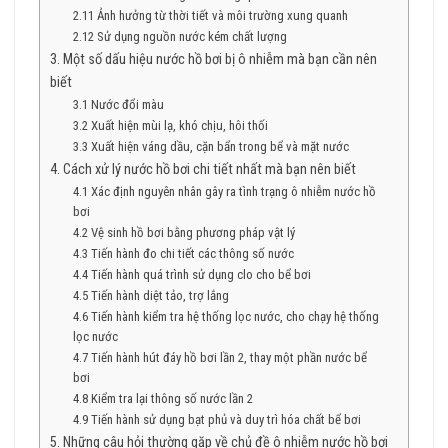
2.11 Ảnh hưởng từ thời tiết và môi trường xung quanh
2.12 Sử dụng nguồn nước kém chất lượng
3. Một số dấu hiệu nước hồ bơi bị ô nhiễm mà bạn cần nên
biết
3.1 Nước đổi màu
3.2 Xuất hiện mùi lạ, khó chịu, hôi thối
3.3 Xuất hiện váng dầu, cặn bẩn trong bể và mặt nước
4. Cách xử lý nước hồ bơi chi tiết nhất mà bạn nên biết
4.1 Xác định nguyên nhân gây ra tình trạng ô nhiễm nước hồ
bơi
4.2 Vệ sinh hồ bơi bằng phương pháp vật lý
4.3 Tiến hành đo chi tiết các thông số nước
4.4 Tiến hành quá trình sử dụng clo cho bể bơi
4.5 Tiến hành diệt tảo, trợ lắng
4.6 Tiến hành kiểm tra hệ thống lọc nước, cho chạy hệ thống
lọc nước
4.7 Tiến hành hút đáy hồ bơi lần 2, thay một phần nước bể
bơi
4.8 Kiểm tra lại thông số nước lần 2
4.9 Tiến hành sử dụng bạt phủ và duy trì hóa chất bể bơi
5. Những câu hỏi thường gặp về chủ đề ô nhiễm nước hồ bơi