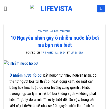
Skip
to
content
TIN TỨC HỒ BƠI
,
TIN TỨC
10 Nguyên nhân gây ô nhiễm nước hồ bơi
mà bạn nên biết
POSTED ON
17 THÁNG 12, 2024
BY
LIFEVISTA
Ô nhiễm nước hồ bơi
bắt nguồn từ nhiều nguyên nhân, có
thể từ người bơi, từ thiết bị hoạt động kém, do mất cân
bằng hoá học hoặc do môi trường xung quanh… Nhiều
trường hợp xử lý mãi mà bể bơi không sạch vì không phát
hiện được lý do chính để xử lý triệt để. Do vậy, trong bài
viết này LifeVista sẽ chia sẻ 10 nguyên nhân làm ô nhiễm