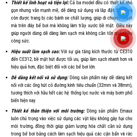
Thiết kế linh hoạt và tiện lợi:
Cả ba model đều có thiết kế nhỏ
gọn nhưng vẫn mạnh mẽ, dễ dàng sử dụng và lắp đặt. Ngoài ra
còn được trang bị các bánh xe chất lượng, giúp di chuyển mượt
mà trên đáy bể bơi mà không làm trầy xước bề mặt. Điều này
giúp người dùng dễ dàng làm sạch mà không cần tốn quá nhiều
công sức.
Hiệu suất làm sạch cao:
Với sự gia tăng kích thước từ CE310
đến CE312, bề mặt hút được tối ưu, giúp làm sạch nhanh hơn và
hiệu quả hơn, đặc biệt đối với các bể bơi lớn.
Dễ dàng kết nối và sử dụng:
Dòng sản phẩm này dễ dàng kết
nối với các ống hút có đường kính tiêu chuẩn (32mm và 38mm),
tương thích với hầu hết các hệ thống lọc nước và máy bơm phổ
biến hiện nay.
Thiết kế thân thiện với môi trường:
Dòng sản phẩm Emaux
luôn chú trọng vào việc sử dụng các vật liệu không gây hại cho
môi trường, đồng thời giúp giảm lượng hóa chất cần sử dụng
trong bể bơi bằng cách làm sạch hiệu quả các cặn bẩn và rác