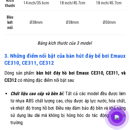
Kích
14 inch/35.6cm
18 inch/45.7cm
18 inch/45.7cm
thước
Đầu
Ø38mm
Ø38mm
kết
Ø50mm
nối
Bảng kích thước của 3 model
3. Những điểm nổi bật của bàn hút đáy bể bơi Emaux
CE310, CE311, CE312
Dòng sản phẩm
bàn hút đáy hồ bơi
Emaux CE310, CE311, và
CE312
có những đặc điểm nổi bật sau:
Chất liệu cao cấp và bền bỉ:
Tất cả các model đều được làm
từ nhựa ABS chất lượng cao, chịu được áp lực nước, hóa chất,
và nhiệt độ trong hồ bơi. Điều này đảm bảo độ bền và khả năng
sử dụng lâu dài mà không bị hỏng hóc do tác động của môi
trường.