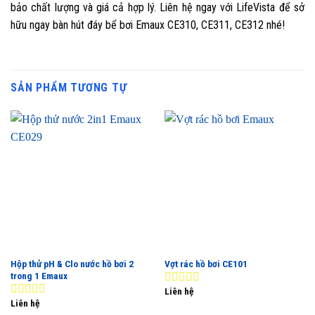
bảo chất lượng và giá cả hợp lý. Liên hệ ngay với LifeVista để sở
hữu ngay bàn hút đáy bể bơi Emaux CE310, CE311, CE312 nhé!
SẢN PHẨM TƯƠNG TỰ
Hộp thử pH & Clo nước hồ bơi 2
Vợt rác hồ bơi CE101
trong 1 Emaux
Liên hệ
0
Liên hệ
out
0