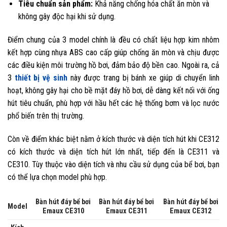
Tiêu chuẩn sản phẩm:
Khả năng chống hóa chất ăn mòn và
không gây độc hại khi sử dụng.
Điểm chung của 3 model chính là đều có chất liệu hợp kim nhôm
kết hợp cùng nhựa ABS cao cấp giúp chống ăn mòn và chịu được
các điều kiện môi trường hồ bơi, đảm bảo độ bền cao. Ngoài ra, cả
3
thiết bị vệ sinh
này được trang bị bánh xe giúp di chuyển linh
hoạt, không gây hại cho bề mặt đáy hồ bơi, dễ dàng kết nối với ống
hút tiêu chuẩn, phù hợp với hầu hết các hệ thống bơm và lọc nước
phổ biến trên thị trường.
Còn về điểm khác biệt nằm ở kích thước và diện tích hút khi CE312
có kích thước và diện tích hút lớn nhất, tiếp đến là CE311 và
CE310. Tùy thuộc vào diện tích và nhu cầu sử dụng của bể bơi, bạn
có thể lựa chọn model phù hợp.
Bàn hút đáy bể bơi
Bàn hút đáy bể bơi
Bàn hút đáy bể bơi
Model
Emaux CE310
Emaux CE311
Emaux CE312