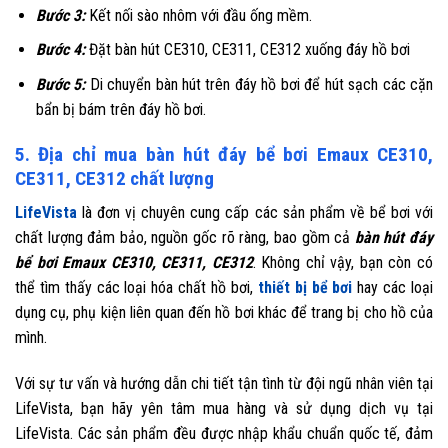
Bước 3:
Kết nối sào nhôm với đầu ống mềm.
Bước 4:
Đặt bàn hút CE310, CE311, CE312 xuống đáy hồ bơi
Bước 5:
Di chuyển bàn hút trên đáy hồ bơi để hút sạch các cặn
bẩn bị bám trên đáy hồ bơi.
5. Địa chỉ mua bàn hút đáy bể bơi Emaux CE310,
CE311, CE312 chất lượng
LifeVista
là đơn vị chuyên cung cấp các sản phẩm về bể bơi với
chất lượng đảm bảo, nguồn gốc rõ ràng, bao gồm cả
bàn hút đáy
bể bơi Emaux CE310, CE311, CE312
. Không chỉ vậy, bạn còn có
thể tìm thấy các loại hóa chất hồ bơi,
thiết bị bể bơi
hay các loại
dụng cụ, phụ kiện liên quan đến hồ bơi khác để trang bị cho hồ của
mình.
Với sự tư vấn và hướng dẫn chi tiết tận tình từ đội ngũ nhân viên tại
LifeVista, bạn hãy yên tâm mua hàng và sử dụng dịch vụ tại
LifeVista. Các sản phẩm đều được nhập khẩu chuẩn quốc tế, đảm