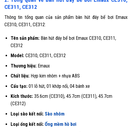
CE311, CE312
Thông tin tổng quan của sản phẩm bàn hút đáy bể bơi Emaux
CE310, CE311, CE312:
Tên sản phẩm:
Bàn hút đáy bể bơi Emaux CE310, CE311,
CE312
Model:
CE310, CE311, CE312
Thương hiệu:
Emaux
Chất liệu:
Hợp kim nhôm + nhựa ABS
Cấu tạo:
01 lỗ hút, 01 khớp nối, 04 bánh xe
Kích thước:
35.6cm (CE310), 45.7cm (CE311), 45.7cm
(CE312)
Loại sào kết nối:
Sào nhôm
Loại ống kết nối:
Ống mềm hồ bơi