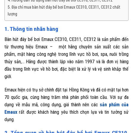
4. Hướng dẫn sử dụng bàn hút đáy bể bơi CE310, CE311, CE312
5. Địa chỉ mua bàn hút đáy bể bơi Emaux CE310, CE311, CE312 chất
lượng
1. Thông tin nhãn hàng
Bàn hút đáy bể bơi Emaux CE310, CE311, CE312 là sản phẩm đến
từ thương hiệu Emaux – một hãng chuyên sản xuất các sản
phẩm, mặt hàng công nghệ trong lĩnh vực hồ bơi, spa, nuôi trồng
thủy sản,… Hãng được thành lập vào năm 1997 và là đơn vị hàng
đầu trong lĩnh vực về hồ bơi, đặc biệt là xử lý và vệ sinh khắp thế
giới.
Emaux hiện có trụ sở chính đặt tại Hồng Kông và đã có mặt tại hơn
70 quốc gia, cùng hàng trăm nhà phân phối toàn cầu. Với sự đa
dạng về mẫu mã, công dụng, giá thành nên các
sản phẩm của
Emaux
rất được khách hàng yêu thích chọn lựa và tin tưởng sử
dụng.
2. Tổng quan về bàn hút đáy bể bơi Emaux CE310,