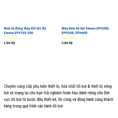
Bơm tự động thay đổi tốc độ
Máy bơm hồ bơi Emaux EPH200,
Emaux EPV150-300
EPH300, EPH400
Liên hệ
Liên hệ
0
0
out
out
of
of
5
5
Chuyên cung cấp phụ kiện thiết bị, hóa chất hồ bơi & thiết bị xông
hơi sẽ mang lại cho bạn trải nghiệm hoàn hảo dành riêng cho lĩnh
vực hồ bơi từ bước đầu thiết kế, thi công và đồng hành cùng khách
hàng trong quá trình vận hành hồ bơi.