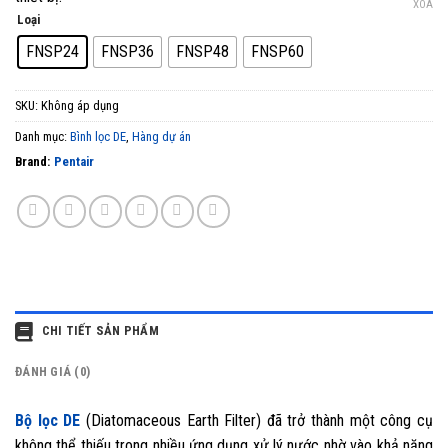
XÓA
Loại
FNSP24
FNSP36
FNSP48
FNSP60
SKU:
Không áp dụng
Danh mục:
Bình lọc DE
,
Hàng dự án
Brand:
Pentair
CHI TIẾT SẢN PHẨM
ĐÁNH GIÁ (0)
Bộ lọc DE
(Diatomaceous Earth Filter) đã trở thành một công cụ
không thể thiếu trong nhiều ứng dụng xử lý nước nhờ vào khả năng