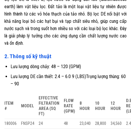
earth) làm vật liệu lọc. Đất tảo là một loại vật liệu tự nhiên được
hình thành từ các vỏ hóa thạch của tảo nhỏ. Bộ lọc DE nổi bật với
khả năng loại bỏ các hạt bụi và tạp chất siêu nhỏ, giúp cung cấp
nước sạch và trong suốt hơn nhiều so với các loại bộ lọc khác. Đây
là giải pháp lý tưởng cho các ứng dụng cần chất lượng nước cao
và ổn định.
2. Thông số kỹ thuật
Lưu lượng dòng chảy: 48 – 120 (GPM)
Lưu lượng DE cần thiết: 2.4 – 6.0 9 (LBS)Trọng lượng thùng: 60
– 90
EFFECTIVE
FLOW
D.
ITEM
FILTRATION
8
10
12
MODEL
RATE
RE
#
AREA (SQ
HOUR
HOUR
HOUR
(GPM)
(L
FT)
180006
FNSP24
24
48
23,040
28,800
34,560
2.