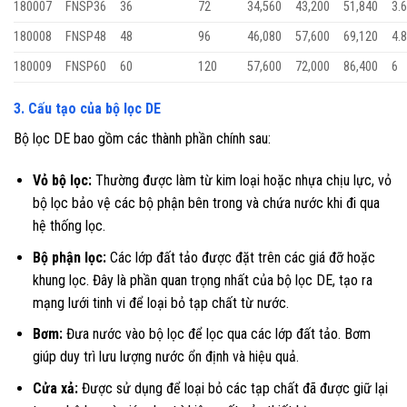
180007
FNSP36
36
72
34,560
43,200
51,840
3.
180008
FNSP48
48
96
46,080
57,600
69,120
4.
180009
FNSP60
60
120
57,600
72,000
86,400
6
3. Cấu tạo của bộ lọc DE
Bộ lọc DE bao gồm các thành phần chính sau:
Vỏ bộ lọc:
Thường được làm từ kim loại hoặc nhựa chịu lực, vỏ
bộ lọc bảo vệ các bộ phận bên trong và chứa nước khi đi qua
hệ thống lọc.
Bộ phận lọc:
Các lớp đất tảo được đặt trên các giá đỡ hoặc
khung lọc. Đây là phần quan trọng nhất của bộ lọc DE, tạo ra
mạng lưới tinh vi để loại bỏ tạp chất từ nước.
Bơm:
Đưa nước vào bộ lọc để lọc qua các lớp đất tảo. Bơm
giúp duy trì lưu lượng nước ổn định và hiệu quả.
Cửa xả:
Được sử dụng để loại bỏ các tạp chất đã được giữ lại