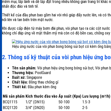
mềm mại, lấp lánh và dễ lắp đặt trong nhiều không gian trang trí khá
nhấn độc đáo và tinh tế.
Thiết kế của đầu phun bao gồm hai vòi nhỏ giúp đẩy nước lên, và có thể
nổi lên và tan biến trên mặt nước.
Khi được cấp điện từ máy bơm đài phun, vòi phun tạo ra các cột nước s
không chỉ đáp ứng về mặt thẩm mỹ mà còn có độ bền cao, chống oxy hó
Hiệu ứng nước của vòi phun bong bóng sủi bọt có kèm ống bằn
2. Thông số kỹ thuật của vòi phun hiệu ứng b
Tên sản phẩm:
Vòi phun hiệu ứng bong bóng sủi bọt, Vòi phun 
Thương hiệu:
PoolGuard
Xuất xứ:
Singapore
Chất liệu:
Đồng thau chống gỉ
Thiết kế:
Đầu phun kèm ống
Mã sản phẩm
Kích thước đầu vào
Áp suất (Kpa)
Lưu lượng (m³/h)
BCQ1115
1/2″ (DN15)
50-100
1.5-3
BCQ1120
3/4″ (DN20)
50-100
2-5