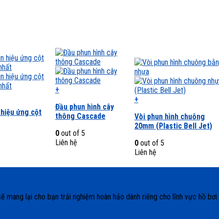
+
Sản
+
Đầu phun hình cây
phẩm
Sản
 hiệu ứng cột
thông Cascade
Vòi phun hình chuông
này
phẩm
20mm (Plastic Bell Jet)
có
này
0
out of 5
nhiều
có
5
Liên hệ
0
out of 5
biến
nhiều
Liên hệ
thể.
biến
Các
thể.
tùy
Các
chọn
tùy
có
chọn
 sẽ mang lại cho bạn trải nghiệm hoàn hảo dành riêng cho lĩnh vực hồ bơ
thể
có
được
thể