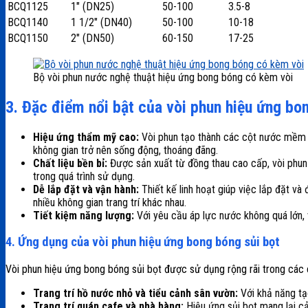
BCQ1125
1″ (DN25)
50-100
3.5-8
BCQ1140
1 1/2″ (DN40)
50-100
10-18
BCQ1150
2″ (DN50)
60-150
17-25
Bộ vòi phun nước nghệ thuật hiệu ứng bong bóng có kèm vòi
3. Đặc điểm nổi bật của vòi phun hiệu ứng bo
Hiệu ứng thẩm mỹ cao:
Vòi phun tạo thành các cột nước mềm m
không gian trở nên sống động, thoáng đãng.
Chất liệu bền bỉ:
Được sản xuất từ đồng thau cao cấp, vòi phun
trong quá trình sử dụng.
Dễ lắp đặt và vận hành:
Thiết kế linh hoạt giúp việc lắp đặt và
nhiều không gian trang trí khác nhau.
Tiết kiệm năng lượng:
Với yêu cầu áp lực nước không quá lớn, v
4. Ứng dụng của vòi phun hiệu ứng bong bóng sủi bọt
Vòi phun hiệu ứng bong bóng sủi bọt được sử dụng rộng rãi trong các 
Trang trí hồ nước nhỏ và tiểu cảnh sân vườn:
Với khả năng tạ
Trang trí quán cafe và nhà hàng:
Hiệu ứng sủi bọt mang lại cả