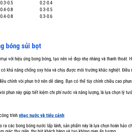
0.3-0.5
0.2-0.4
0.4-0.8
0.3-0.5
0.4-0.8
0.3-0.6
ng bóng sủi bọt
ại với hiệu ứng bong bóng, tạo nên vẻ đẹp nhẹ nhàng và thanh thoát. 
 có khả năng chống oxy hóa và chịu được môi trường khắc nghiệt. Điều n
 điều chỉnh vòi phun trở nên dễ dàng. Bạn có thể tùy chỉnh chiều cao phu
òi phun này giúp tiết kiệm chi phí nước và năng lượng, là lựa chọn lý tư
công trình
nhạc nước và tiểu cảnh
:
o ra các bong bóng nước lấp lánh, sản phẩm này là lựa chọn hoàn hảo c
m giác thư giãn, thu hút khách hàng và tạo không gian ấn tượng.