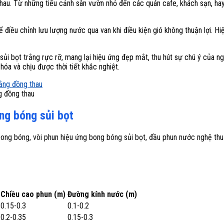
c nhau. Từ những tiểu cảnh sân vườn nhỏ đến các quán cafe, khách sạn, 
 điều chỉnh lưu lượng nước qua van khi điều kiện gió không thuận lợi. Hi
ủi bọt trắng rực rỡ, mang lại hiệu ứng đẹp mắt, thu hút sự chú ý của n
a và chịu được thời tiết khắc nghiệt.
g đồng thau
ong bóng sủi bọt
bong bóng, vòi phun hiệu ứng bong bóng sủi bọt, đầu phun nước nghệ th
Chiều cao phun (m)
Đường kính nước (m)
0.15-0.3
0.1-0.2
0.2-0.35
0.15-0.3