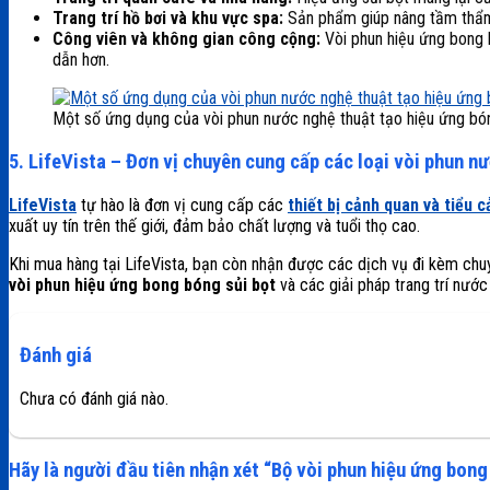
Trang trí hồ bơi và khu vực spa:
Sản phẩm giúp nâng tầm thẩm 
Công viên và không gian công cộng:
Vòi phun hiệu ứng bong b
dẫn hơn.
Một số ứng dụng của vòi phun nước nghệ thuật tạo hiệu ứng bó
5. LifeVista – Đơn vị chuyên cung cấp các loại vòi phun n
LifeVista
tự hào là đơn vị cung cấp các
thiết bị cảnh quan và tiểu 
xuất uy tín trên thế giới, đảm bảo chất lượng và tuổi thọ cao.
Khi mua hàng tại LifeVista, bạn còn nhận được các dịch vụ đi kèm chuyê
vòi phun hiệu ứng bong bóng sủi bọt
và các giải pháp trang trí nước
Đánh giá
Chưa có đánh giá nào.
Hãy là người đầu tiên nhận xét “Bộ vòi phun hiệu ứng bon