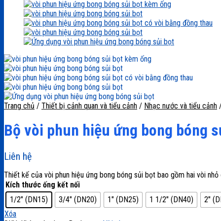
Trang chủ
/
Thiết bị cảnh quan và tiểu cảnh
/
Nhạc nước và tiểu cảnh
Bộ vòi phun hiệu ứng bong bóng s
Liên hệ
Thiết kế của vòi phun hiệu ứng bong bóng sủi bọt bao gồm hai vòi nhỏ g
Kích thước ống kết nối
1/2" (DN15)
3/4" (DN20)
1" (DN25)
1 1/2" (DN40)
2" (
Xóa