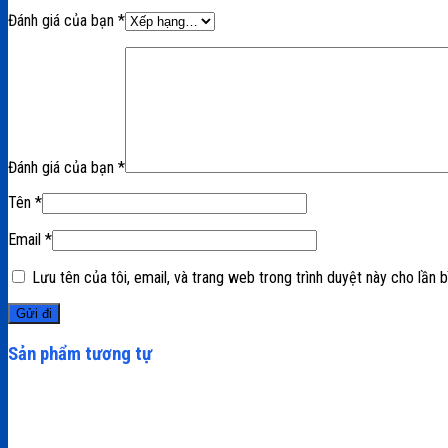
Đánh giá của bạn
*
Đánh giá của bạn
*
Tên
*
Email
*
Lưu tên của tôi, email, và trang web trong trình duyệt này cho lần bì
Sản phẩm tương tự