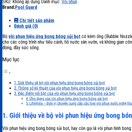
SKU:
Không áp dụng
Danh mục:
Vòi phun
Brand:
Pool Guard
Chi tiết sản phẩm
Đánh giá (0)
Bộ
vòi phun hiệu ứng bong bóng sủi bọt
có kèm ống (Bubble Nozzle 
cho các công trình như tiểu cảnh, hồ nước sân vườn, và không gian cô
động, đầy sức sống.
Mục lục
1. Giới thiệu về bộ vòi phun hiệu ứng bong bóng sủi bọt
2. Thông số kỹ thuật của vòi phun hiệu ứng bong bóng sủi bọt
3. Đặc điểm nổi bật của vòi phun hiệu ứng bong bóng sủi bọt
4. Ứng dụng của vòi phun hiệu ứng bong bóng sủi bọt
5. LifeVista – Đơn vị chuyên cung cấp các loại vòi phun nước nghệ th
1. Giới thiệu về bộ vòi phun hiệu ứng bong bón
Vòi phun hiệu ứng bong bóng sủi bọt, hay còn gọi là vòi phun hình bong