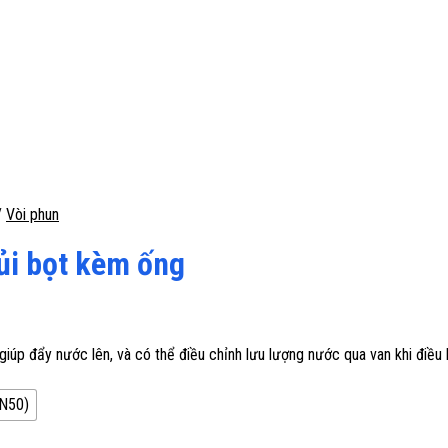
/
Vòi phun
ủi bọt kèm ống
iúp đẩy nước lên, và có thể điều chỉnh lưu lượng nước qua van khi điều k
DN50)