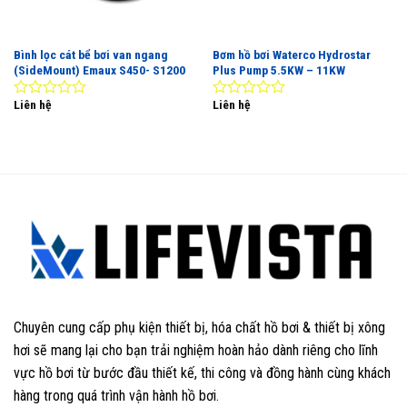
Bình lọc cát bể bơi van ngang
Bơm hồ bơi Waterco Hydrostar
(SideMount) Emaux S450- S1200
Plus Pump 5.5KW – 11KW
Liên hệ
Liên hệ
0
0
out
out
of
of
5
5
Chuyên cung cấp phụ kiện thiết bị, hóa chất hồ bơi & thiết bị xông
hơi sẽ mang lại cho bạn trải nghiệm hoàn hảo dành riêng cho lĩnh
vực hồ bơi từ bước đầu thiết kế, thi công và đồng hành cùng khách
hàng trong quá trình vận hành hồ bơi.