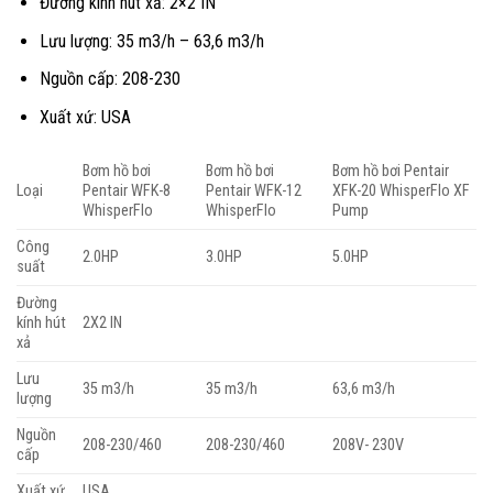
Đường kính hút xả: 2×2 IN
Lưu lượng: 35 m3/h – 63,6 m3/h
Nguồn cấp:
208-230
Xuất xứ: USA
Bơm hồ bơi
Bơm hồ bơi
Bơm hồ bơi Pentair
Loại
Pentair WFK-8
Pentair WFK-12
XFK-20 WhisperFlo XF
WhisperFlo
WhisperFlo
Pump
Công
2.0HP
3.0HP
5.0HP
suất
Đường
kính hút
2X2 IN
xả
Lưu
35 m3/h
35 m3/h
63,6 m3/h
lượng
Nguồn
208-230/460
208-230/460
208V- 230V
cấp
Xuất xứ
USA