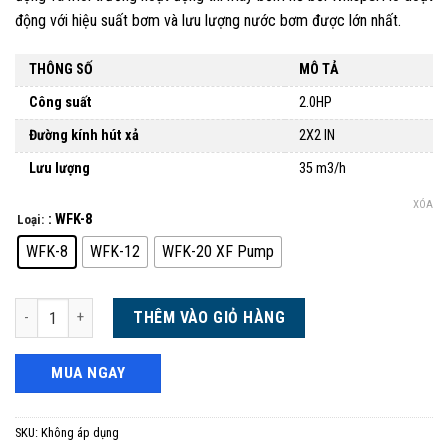
động với hiệu suất bơm và lưu lượng nước bơm được lớn nhất.
THÔNG SỐ
MÔ TẢ
Công suất
2.0HP
Đường kính hút xả
2X2 IN
Lưu lượng
35 m3/h
XÓA
: WFK-8
Loại:
WFK-8
WFK-12
WFK-20 XF Pump
Bơm hồ bơi Pentair WFK-8-20 WhisperFlo số lượng
THÊM VÀO GIỎ HÀNG
MUA NGAY
SKU:
Không áp dụng