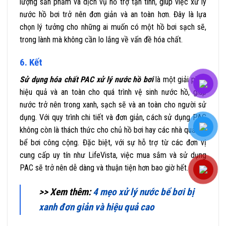
lượng sản phẩm và dịch vụ hỗ trợ tận tình, giúp việc xử lý
nước hồ bơi trở nên đơn giản và an toàn hơn. Đây là lựa
chọn lý tưởng cho những ai muốn có một hồ bơi sạch sẽ,
trong lành mà không cần lo lắng về vấn đề hóa chất.
6. Kết
Sử dụng hóa chất PAC xử lý nước hồ bơi
là một giải pháp
hiệu quả và an toàn cho quá trình vệ sinh nước hồ, giúp
nước trở nên trong xanh, sạch sẽ và an toàn cho người sử
dụng. Với quy trình chi tiết và đơn giản, cách sử dụng PAC
không còn là thách thức cho chủ hồ bơi hay các nhà quản lý
bể bơi công cộng. Đặc biệt, với sự hỗ trợ từ các đơn vị
cung cấp uy tín như LifeVista, việc mua sắm và sử dụng
PAC sẽ trở nên dễ dàng và thuận tiện hơn bao giờ hết.
>> Xem thêm:
4 mẹo xử lý nước bể bơi bị
xanh đơn giản và hiệu quả cao