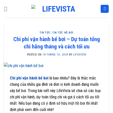
Skip
to
content
TIN TỨC
,
TIN TỨC HỒ BƠI
Chi phí vận hành bể bơi – Dự toán tổng
chi hằng tháng và cách tối ưu
POSTED ON
18 THÁNG 10, 2024
BY
LIFEVISTA
Chi phí vận hành bể bơi
là bao nhiêu? Đây là thắc mắc
chung của nhiều gia đình và đơn vị kinh doanh đang muốn
xây bể bơi. Trong bài viết này LifeVista sẽ chia sẻ các loại
chi phí vận hành, dự toán tổng chi và gợi ý cách tối ưu tốt
nhất. Nếu bạn đang có ý định sở hữu một hồ bơi thì nhất
định phải xem đến cuối nhé!