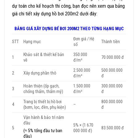
dự toán cho kế hoạch thi công, bạn đọc nên xem qua bảng
giá chi tiết xây dựng hồ bơi 200m2 dưới đây:
BẢNG GIÁ XÂY DỰNG BỂ BƠI 200M2 THEO TỪNG HẠNG MỤC
Đơn giá / Hệ
STT
Hạng mục
Thành tiền
số
Khảo sát & thiết kế bản
350.000
1
70.000.000 đ
vẽ
đ/m²
2.500.000
500.000.000
2
Xây dựng phần thô
đ/m²
đ
Hoàn thiện (ốp gạch,
1.500.000
300.000.000
3
chống thấm, thẩm mỹ)
đ/m²
đ
Trang bị thiết bị hồ bơi
800.000.000
4
–
(bơm, lọc, đèn, phụ kiện)
đ
Vận hành & bảo trì năm
đầu
5% × (1 670
5
83.500.000 đ
000 000 đ)
(≈ 5% tổng đầu tư ban
đầu)