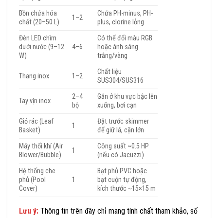
Bồn chứa hóa
Chứa PH-minus, PH-
1–2
chất (20–50 L)
plus, clorine lỏng
Đèn LED chìm
Có thể đổi màu RGB
dưới nước (9–12
4–6
hoặc ánh sáng
W)
trắng/vàng
Chất liệu
Thang inox
1–2
SUS304/SUS316
2–4
Gắn ở khu vực bậc lên
Tay vịn inox
bộ
xuống, bơi cạn
Giỏ rác (Leaf
Đặt trước skimmer
1
Basket)
để giữ lá, cặn lớn
Máy thổi khí (Air
Công suất ~0.5 HP
1
Blower/Bubble)
(nếu có Jacuzzi)
Hệ thống che
Bạt phủ PVC hoặc
phủ (Pool
1
bạt cuộn tự động,
Cover)
kích thước ~15×15 m
Lưu ý:
Thông tin trên đây chỉ mang tính chất tham khảo, số