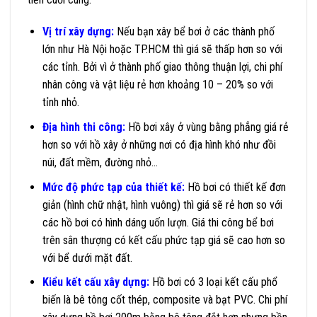
Vị trí xây dựng:
Nếu bạn xây bể bơi ở các thành phố
lớn như Hà Nội hoặc TP.HCM thì giá sẽ thấp hơn so với
các tỉnh. Bởi vì ở thành phố giao thông thuận lợi, chi phí
nhân công và vật liệu rẻ hơn khoảng 10 – 20% so với
tỉnh nhỏ.
Địa hình thi công:
Hồ bơi xây ở vùng bằng phẳng giá rẻ
hơn so với hồ xây ở những nơi có địa hình khó như đồi
núi, đất mềm, đường nhỏ…
Mức độ phức tạp của thiết kế:
Hồ bơi có thiết kế đơn
giản (hình chữ nhật, hình vuông) thì giá sẽ rẻ hơn so với
các hồ bơi có hình dáng uốn lượn. Giá thi công bể bơi
trên sân thượng có kết cấu phức tạp giá sẽ cao hơn so
với bể dưới mặt đất.
Kiểu kết cấu xây dựng:
Hồ bơi có 3 loại kết cấu phổ
biến là bê tông cốt thép, composite và bạt PVC. Chi phí