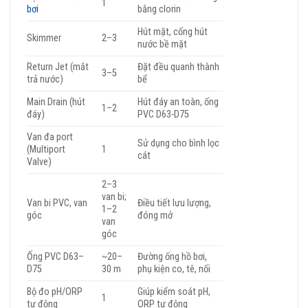
1
bơi
bằng clorin
Hút mặt, cống hút
Skimmer
2–3
nước bề mặt
Return Jet (mắt
Đặt đều quanh thành
3–5
trả nước)
bể
Main Drain (hút
Hút đáy an toàn, ống
1–2
đáy)
PVC D63-D75
Van đa port
Sử dụng cho bình lọc
(Multiport
1
cát
Valve)
2–3
van bi;
Van bi PVC, van
Điều tiết lưu lượng,
1–2
góc
đóng mở
van
góc
Ống PVC D63–
~20–
Đường ống hồ bơi,
D75
30 m
phụ kiện co, tê, nối
Bộ đo pH/ORP
Giúp kiểm soát pH,
1
tự động
ORP tự động