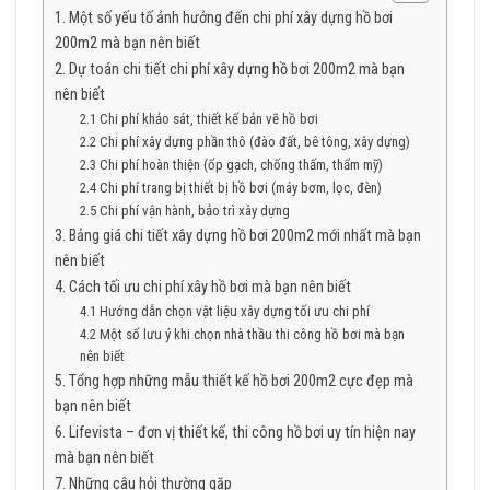
1. Một số yếu tố ảnh hưởng đến chi phí xây dựng hồ bơi
200m2 mà bạn nên biết
2. Dự toán chi tiết chi phí xây dựng hồ bơi 200m2 mà bạn
nên biết
2.1 Chi phí khảo sát, thiết kế bản vẽ hồ bơi
2.2 Chi phí xây dựng phần thô (đào đất, bê tông, xây dựng)
2.3 Chi phí hoàn thiện (ốp gạch, chống thấm, thẩm mỹ)
2.4 Chi phí trang bị thiết bị hồ bơi (máy bơm, lọc, đèn)
2.5 Chi phí vận hành, bảo trì xây dựng
3. Bảng giá chi tiết xây dựng hồ bơi 200m2 mới nhất mà bạn
nên biết
4. Cách tối ưu chi phí xây hồ bơi mà bạn nên biết
4.1 Hướng dẫn chọn vật liệu xây dựng tối ưu chi phí
4.2 Một số lưu ý khi chọn nhà thầu thi công hồ bơi mà bạn
nên biết
5. Tổng hợp những mẫu thiết kế hồ bơi 200m2 cực đẹp mà
bạn nên biết
6. Lifevista – đơn vị thiết kế, thi công hồ bơi uy tín hiện nay
mà bạn nên biết
7. Những câu hỏi thường gặp