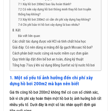
7.1 Xây hồ bơi 200m2 bao lâu hoàn thành?
7.2 Có nên xây dựng hồ bơi thông minh thay hồ bơi truyền
thống hay không?
7.3 Xây hồ bơi 200m2 có cần chi phí xây dựng hay không?
7.4 Chi phí bảo trì hồ bơi xây dựng là bao nhiêu?
8. Kết
Bài viết liên quan:
Các chất tác dụng được với HCl và tính chất hóa học
Giải đáp: Có nên dùng xi măng để ốp gạch Mosaic hồ bơi?
Cách phân biệt nước cứng và nước mềm cực đơn giản
Quy trình lắp đặt đèn bể bơi an toàn, đúng kỹ thuật
Tổng hợp 7 lưu ý khi sử dụng Đồng Sunfat xử lý nước hồ bơi
1. Một số yếu tố ảnh hưởng đến chi phí xây
dựng hồ bơi 200m2 mà bạn nên biết
Giá thi công hồ bơi 200m2 không thể có con số chính xác,
bởi vì chi phí xây hoàn thiện một hồ bơi bị ảnh hưởng bởi rất
nhiều yếu tố. Dưới đây là một số tác nhân quyết định giá
tiền cuối cùng: