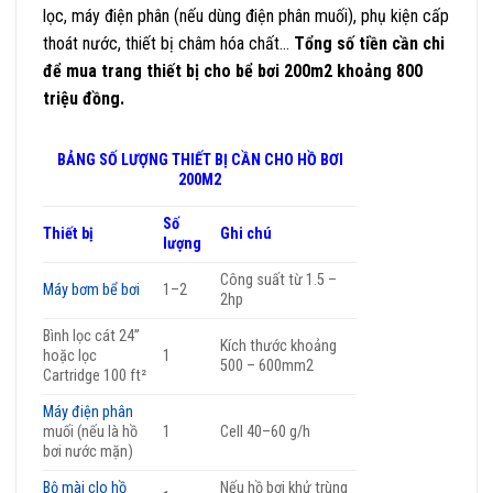
lọc, máy điện phân (nếu dùng điện phân muối), phụ kiện cấp
thoát nước, thiết bị châm hóa chất…
Tổng số tiền cần chi
để mua trang thiết bị cho bể bơi 200m2 khoảng 800
triệu đồng.
BẢNG SỐ LƯỢNG THIẾT BỊ CẦN CHO HỒ BƠI
200M2
Số
Thiết bị
Ghi chú
lượng
Công suất từ 1.5 –
Máy bơm bể bơi
1–2
2hp
Bình lọc cát 24”
Kích thước khoảng
hoặc lọc
1
500 – 600mm2
Cartridge 100 ft²
Máy điện phân
muối (nếu là hồ
1
Cell 40–60 g/h
bơi nước mặn)
Bộ mài clo hồ
Nếu hồ bơi khử trùng