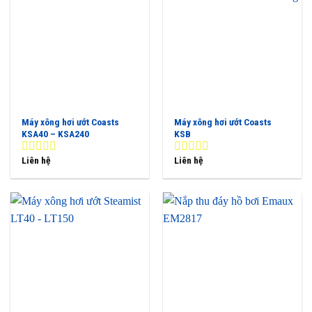
Máy xông hơi ướt Coasts
Máy xông hơi ướt Coasts
KSA40 – KSA240
KSB
Liên hệ
Liên hệ
0
0
out
out
of
of
5
5