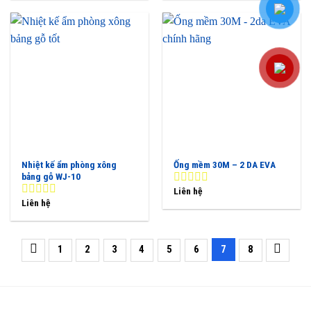
of
of
5
5
Nhiệt kế ẩm phòng xông
Ống mềm 30M – 2 DA EVA
bảng gỗ WJ-10
Liên hệ
0
Liên hệ
out
0
of
out
5
of
5
1
2
3
4
5
6
7
8