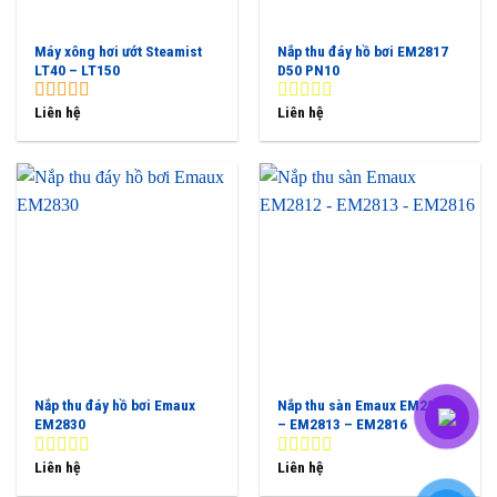
Máy xông hơi ướt Steamist
Nắp thu đáy hồ bơi EM2817
LT40 – LT150
D50 PN10
Liên hệ
Liên hệ
5.00
out of
0
5
out
of
5
Nắp thu đáy hồ bơi Emaux
Nắp thu sàn Emaux EM2812
EM2830
– EM2813 – EM2816
Liên hệ
Liên hệ
0
0
out
out