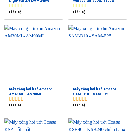
DigiHeat 2.4 kW – 24kW
Whisperair 900W, 1200W
Liên hệ
Liên hệ
0
0
out
out
of
of
5
5
Máy xông hơi khô Amazon
Máy xông hơi khô Amazon
AM45MI – AM90MI
SAM-B10 – SAM-B25
Liên hệ
Liên hệ
5.00
out of
5.00
out of
5
5