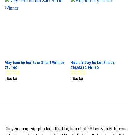
Máy bơm hồ bơi Saci Smart Winner
Hộp thu đáy hồ bơi Emaux
75, 100
EM2833C Phi 60
Liên hệ
Liên hệ
0
0
out
out
of
of
5
5
Chuyên cung cấp phụ kiện thiết bị, hóa chất hồ bơi & thiết bị xông