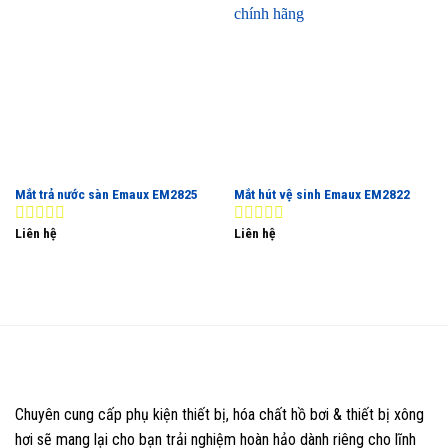
Mắt trả nước sàn Emaux EM2825
Mắt hút vệ sinh Emaux EM2822
Liên hệ
Liên hệ
0
0
out
out
of
of
5
5
Chuyên cung cấp phụ kiện thiết bị, hóa chất hồ bơi & thiết bị xông
hơi sẽ mang lại cho bạn trải nghiệm hoàn hảo dành riêng cho lĩnh