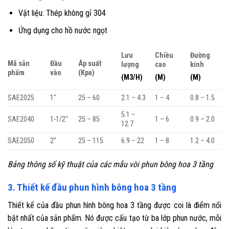
Vật liệu: Thép không gỉ 304
Ứng dụng cho hồ nước ngọt
Lưu
Chiều
Đường
Mã sản
Đầu
Áp suất
lượng
cao
kính
phẩm
vào
(Kpa)
(M3/H)
(M)
(M)
SAE2025
1″
25 – 60
2.1 – 4.3
1 – 4
0.8 – 1.5
5.1 –
SAE2040
1-1/2″
25 – 85
1 – 6
0.9 – 2.0
12.7
SAE2050
2”
25 – 115
6.9 – 22
1 – 8
1.2 – 4.0
Bảng thông số kỹ thuật của các mẫu vòi phun bông hoa 3 tầng
3. Thiết kế đầu phun hình bông hoa 3 tầng
Thiết kế của đầu phun hình bông hoa 3 tầng được coi là điểm nổi
bật nhất của sản phẩm. Nó được cấu tạo từ ba lớp phun nước, mỗi