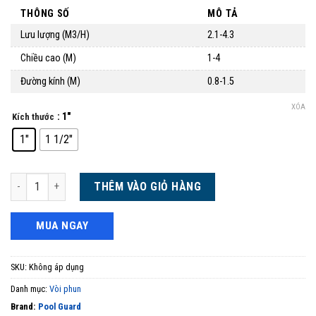
THÔNG SỐ
MÔ TẢ
Lưu lượng (M3/H)
2.1-4.3
Chiều cao (M)
1-4
Đường kính (M)
0.8-1.5
XÓA
: 1"
Kích thước
1"
1 1/2"
Đầu phun hình bông hoa 3 tầng số lượng
THÊM VÀO GIỎ HÀNG
MUA NGAY
SKU:
Không áp dụng
Danh mục:
Vòi phun
Brand:
Pool Guard