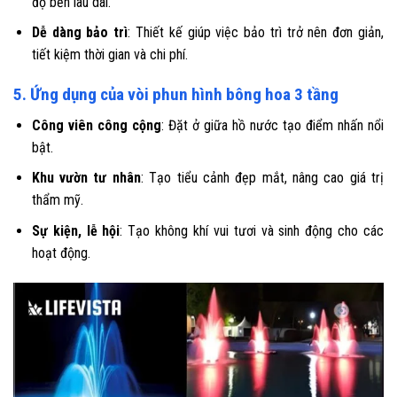
độ bền lâu dài.
Dễ dàng bảo trì
: Thiết kế giúp việc bảo trì trở nên đơn giản,
tiết kiệm thời gian và chi phí.
5. Ứng dụng của vòi phun hình bông hoa 3 tầng
Công viên công cộng
: Đặt ở giữa hồ nước tạo điểm nhấn nổi
bật.
Khu vườn tư nhân
: Tạo tiểu cảnh đẹp mắt, nâng cao giá trị
thẩm mỹ.
Sự kiện, lễ hội
: Tạo không khí vui tươi và sinh động cho các
hoạt động.