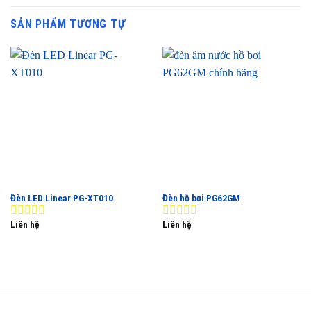
SẢN PHẨM TƯƠNG TỰ
Đèn LED Linear PG-XT010
Đèn hồ bơi PG62GM
Liên hệ
Liên hệ
0
0
out
out
of
of
5
5