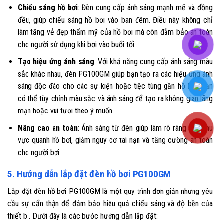
Chiếu sáng hồ bơi
: Đèn cung cấp ánh sáng mạnh mẽ và đồng
đều, giúp chiếu sáng hồ bơi vào ban đêm. Điều này không chỉ
làm tăng vẻ đẹp thẩm mỹ của hồ bơi mà còn đảm bảo an toàn
cho người sử dụng khi bơi vào buổi tối.
Tạo hiệu ứng ánh sáng
: Với khả năng cung cấp ánh sáng màu
sắc khác nhau, đèn PG100GM giúp bạn tạo ra các hiệu ứng ánh
sáng độc đáo cho các sự kiện hoặc tiệc tùng gần hồ bơi. Bạn
có thể tùy chỉnh màu sắc và ánh sáng để tạo ra không gian lãng
mạn hoặc vui tươi theo ý muốn.
Nâng cao an toàn
: Ánh sáng từ đèn giúp làm rõ ràng các khu
vực quanh hồ bơi, giảm nguy cơ tai nạn và tăng cường an toàn
cho người bơi.
5. Hướng dẫn lắp đặt đèn hồ bơi PG100GM
Lắp đặt đèn hồ bơi PG100GM là một quy trình đơn giản nhưng yêu
cầu sự cẩn thận để đảm bảo hiệu quả chiếu sáng và độ bền của
thiết bị. Dưới đây là các bước hướng dẫn lắp đặt: