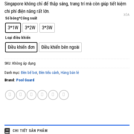
Singapore không chỉ để thắp sáng, trang trí mà còn giúp tiết kiệm
chi phí điện năng rất lớn.
XÓA
Số bóng*Công suất
3*1W
3*2W
3*3W
Loại điều khiển
Điều khiển đơn
Điều khiển bên ngoài
SKU:
Không áp dụng
Danh mục:
Đèn bể bơi
,
Đèn tiểu cảnh
,
Hàng bán lẻ
Brand:
Pool Guard
CHI TIẾT SẢN PHẨM