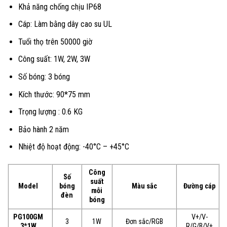
Khả năng chống chịu IP68
Cáp: Làm bằng dây cao su UL
Tuổi thọ trên 50000 giờ
Công suất: 1W, 2W, 3W
Số bóng: 3 bóng
Kích thước: 90*75 mm
Trọng lượng : 0.6 KG
Bảo hành 2 năm
Nhiệt độ hoạt động: -40°C – +45°C
Công
Số
suất
Model
bóng
Màu sắc
Đường cáp
mỗi
đèn
bóng
PG100GM
V+/V-
3
1W
Đơn sắc/RGB
3*1W
R/G/B/V+