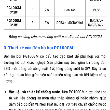
PG100GM
3
2W
Đơn sắc
V+/V-
3*2W
PG100GM
R/G/B/V+
3
3W
RGB3in1/RGBW4in1
3*3W
R/G/B/W/V+
Bảng so sáng các mức công suất của đèn hồ bơi PG100GM
3. Thiết kế của đèn hồ bơi PG100GM
Đèn hồ bơi PG100GM có cấu tạo đặc biệt để phù hợp với môi
trường hồ bơi khắc nghiệt. Sản phẩm này bao gồm ba bóng đèn
LED, mỗi bóng có công suất 1W, tổng công suất là 3W. Đây là sự
kết hợp hoàn hảo giữa hiệu suất chiếu sáng cao và tiết kiệm năng
lượng.
Vật liệu và thiết kế chống nước
: Đèn PG100GM được chế tạo
từ vật liệu chống ăn mòn như thép không gỉ hoặc nhôm, giúp
đảm bảo độ bền và hiệu suất lâu dài. Với tiêu chuẩn chống nước