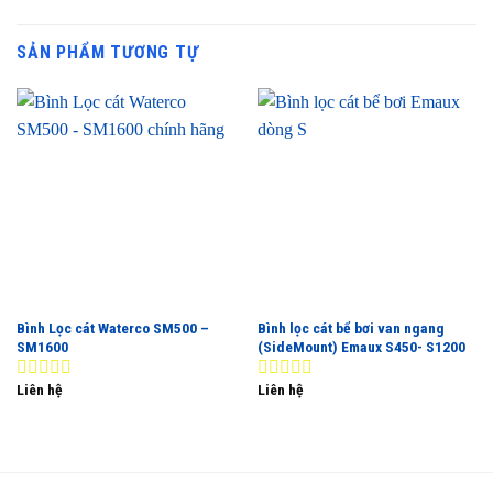
SẢN PHẨM TƯƠNG TỰ
Bình Lọc cát Waterco SM500 –
Bình lọc cát bể bơi van ngang
SM1600
(SideMount) Emaux S450- S1200
Liên hệ
Liên hệ
0
0
out
out
of
of
5
5