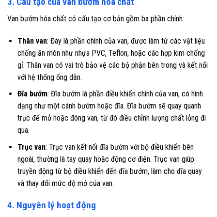
3. Cấu tạo của van bướm hóa chất
Van bướm hóa chất có cấu tạo cơ bản gồm ba phần chính:
Thân van
: Đây là phần chính của van, được làm từ các vật liệu
chống ăn mòn như nhựa PVC, Teflon, hoặc các hợp kim chống
gỉ. Thân van có vai trò bảo vệ các bộ phận bên trong và kết nối
với hệ thống ống dẫn.
Đĩa bướm
: Đĩa bướm là phần điều khiển chính của van, có hình
dạng như một cánh bướm hoặc đĩa. Đĩa bướm sẽ quay quanh
trục để mở hoặc đóng van, từ đó điều chỉnh lượng chất lỏng đi
qua.
Trục van
: Trục van kết nối đĩa bướm với bộ điều khiển bên
ngoài, thường là tay quay hoặc động cơ điện. Trục van giúp
truyền động từ bộ điều khiển đến đĩa bướm, làm cho đĩa quay
và thay đổi mức độ mở của van.
4. Nguyên lý hoạt động