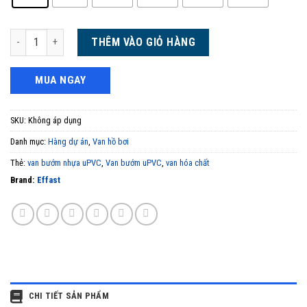
Effast - Van bướm hóa chất DN65-DN200 số lượng
THÊM VÀO GIỎ HÀNG
MUA NGAY
SKU:
Không áp dụng
Danh mục:
Hàng dự án
,
Van hồ bơi
Thẻ:
van bướm nhựa uPVC
,
Van bướm uPVC
,
van hóa chất
Brand:
Effast
CHI TIẾT SẢN PHẨM