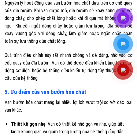
Nguyên lý hoạt động của van bướm hóa chất dựa trên cơ chế quay
của đĩa bướm. Khi van được mở, đĩa bướm sẽ xoay song song với
dòng chảy, cho phép chất lỏng hoặc khí đi qua mà không gặp trở
ngại. Khi cần ngắt dòng chảy hoặc giảm lưu lượng, đĩa bướm sẽ
xoay vuông góc với dòng chảy, làm giảm hoặc ngăn chặn hoàn
toàn sự lưu thông của chất lỏng.
Quá trình điều chỉnh này rất nhanh chóng và dễ dàng, nhờ vào cơ
cấu quay của đĩa bướm. Van có thể được điều khiển bằng tay quay,
động cơ điện, hoặc hệ thống điều khiển tự động tùy thuộc vào yêu
cầu của hệ thống.
5. Ưu điểm của van bướm hóa chất
Van bướm hóa chất mang lại nhiều lợi ích vượt trội so với các loại
van khác:
Thiết kế gọn nhẹ
: Van có thiết kế nhỏ gọn và nhẹ, giúp tiết
kiệm không gian và giảm trọng lượng của hệ thống ống dẫn.