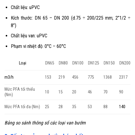
Chất liệu: uPVC
Kích thước: DN 65 – DN 200 (d.75 ÷ 200/225 mm; 2”1/2 ÷
8”)
Chất liệu van: uPVC
Phạm vi nhiệt độ: 0°C – 60°C
DN65
DN80
DN100
DN125
DN150
DN200
Loại
153
219
456
775
1368
2317
m3/h
Mức PFA tối thiểu
10
15
20
46
70
90
(Nm)
Mức PFA tối đa (Nm)
25
28
35
53
88
140
Bảng so sánh thông số các loại van bướm