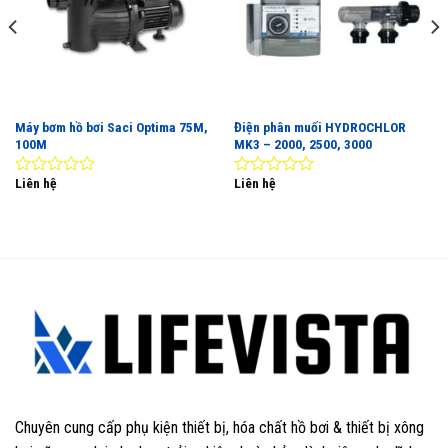
Máy bơm hồ bơi Saci Optima 75M,
Điện phân muối HYDROCHLOR
100M
MK3 – 2000, 2500, 3000
Liên hệ
Liên hệ
0
0
out
out
of
of
5
5
Chuyên cung cấp phụ kiện thiết bị, hóa chất hồ bơi & thiết bị xông