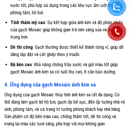
nước tốt, phù hợp sử dụng trong các khu vực ẩm ướt như
phòng tắm, hồ bơi.
Tính thẩm mỹ cao
: Sự kết hợp giữa ánh kim và độ phản chiếu
của gạch Mosaic giúp không gian trở nên sáng sủa và sang
trọng hơn.
Dễ thi công
: Gạch thường được thiết kế thành từng vỉ, giúp dễ
dàng lắp đặt và cắt ghép theo ý muốn.
Độ bền cao
: Khả năng chống trầy xước và giữ màu tốt giúp
gạch Mosaic ánh kim sa có tuổi thọ cao, ít cần bảo dưỡng.
4. Ứng dụng của gạch Mosaic ánh kim sa
Ứng dụng của gạch Mosaic thủy tinh ánh kim sa rất đa dạng. Có
thể dùng làm gạch lát hồ bơi, gạch ốp bể sục, đến ốp tường nhà vệ
sinh, phòng tắm, và cả trang trí tường phòng khách hay nhà hàng.
Sản phẩm có độ bền màu cao, chống thấm tốt, dễ thi công và
mang lại màu sắc tươi sáng, phù hợp với mọi không gian.