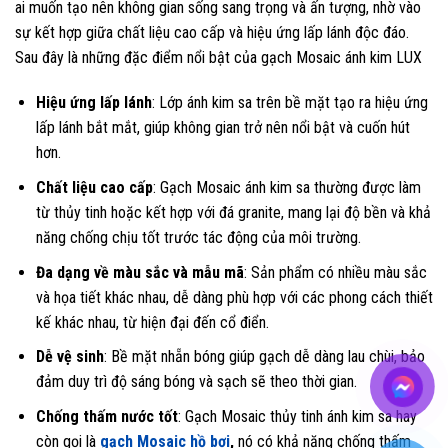
ai muốn tạo nên không gian sống sang trọng và ấn tượng, nhờ vào
sự kết hợp giữa chất liệu cao cấp và hiệu ứng lấp lánh độc đáo.
Sau đây là những đặc điểm nổi bật của gạch Mosaic ánh kim LUX
Hiệu ứng lấp lánh
: Lớp ánh kim sa trên bề mặt tạo ra hiệu ứng
lấp lánh bắt mắt, giúp không gian trở nên nổi bật và cuốn hút
hơn.
Chất liệu cao cấp
: Gạch Mosaic ánh kim sa thường được làm
từ thủy tinh hoặc kết hợp với đá granite, mang lại độ bền và khả
năng chống chịu tốt trước tác động của môi trường.
Đa dạng về màu sắc và mẫu mã
: Sản phẩm có nhiều màu sắc
và họa tiết khác nhau, dễ dàng phù hợp với các phong cách thiết
kế khác nhau, từ hiện đại đến cổ điển.
Dễ vệ sinh
: Bề mặt nhẵn bóng giúp gạch dễ dàng lau chùi, bảo
đảm duy trì độ sáng bóng và sạch sẽ theo thời gian.
Chống thấm nước tốt
: Gạch Mosaic thủy tinh ánh kim sa hay
còn gọi là
gạch Mosaic hồ bơi
,
nó có khả năng chống thấm