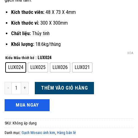
Kích thước viên:
48 X 73 X 4mm
Kích thước vỉ:
300 X 300mm
Chất liệu:
Thủy tinh
Khối lượng:
18.6kg/thùng
XÓA
: LUX024
Kiểu Mẫu thiết kế
LUX024
LUX025
LUX026
LUX021
Gạch Mosaic thủy tinh ánh kim sa vỉ 300x300mm (Giá trên 1m2) số lượn
THÊM VÀO GIỎ HÀNG
MUA NGAY
SKU:
Không áp dụng
Danh mục:
Gạch Mosaic ánh kim
,
Hàng bán lẻ