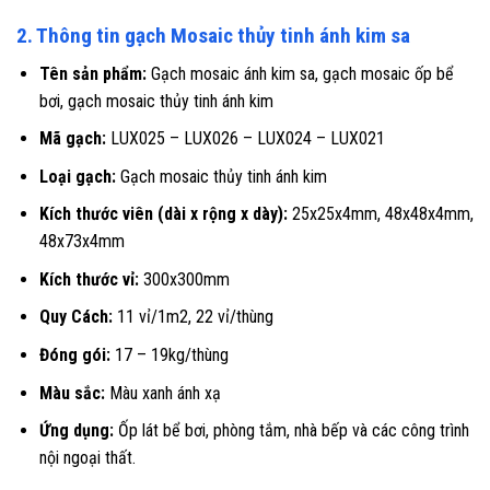
2. Thông tin gạch Mosaic thủy tinh ánh kim sa
Tên sản phẩm:
Gạch mosaic ánh kim sa, gạch mosaic ốp bể
bơi, gạch mosaic thủy tinh ánh kim
Mã gạch:
LUX025 – LUX026 – LUX024 – LUX021
Loại gạch:
Gạch mosaic thủy tinh ánh kim
Kích thước viên (dài x rộng x dày):
25x25x4mm, 48x48x4mm,
48x73x4mm
Kích thước vỉ:
300x300mm
Quy Cách:
11 vỉ/1m2, 22 vỉ/thùng
Đóng gói:
17 – 19kg/thùng
Màu sắc:
Màu xanh ánh xạ
Ứng dụng:
Ốp lát bể bơi, phòng tắm, nhà bếp và các công trình
nội ngoại thất.