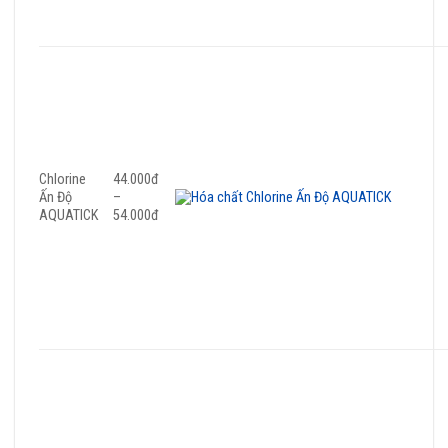
Chlorine
44.000đ
Ấn Độ
–
AQUATICK
54.000đ