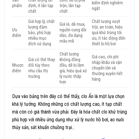
sản
chất lượng ổn
định, dễ bị pha
kiểm định nghiêm
phẩm
định, ít lẫn tạp
trộn, lẫn tạp
ngặt
chất
chất
Giá hợp lý, chất
Chất lượng vượt
Giá rẻ, dễ mua,
lượng đảm
trội, an toàn, hiệu
Ưu
nguồn cung dồi
bảo, phù hợp
quả khử trùng tối
điểm
dào, đa dạng
nhiều mục
ưu, ít tác động đến
mẫu mã
đích sử dụng
thiết bị hồ bơi
Chất lượng
Giá cao, chi phí
Giá có thể thay
không đồng
nhập khẩu và vận
Nhược
đổi tùy theo
đều, dễ bị làm
chuyển lớn và
điểm
nhu cầu thị
giả, hiệu quả xử
thường xuyên hết
trường
lý nước thấp
hàng
hơn
Dựa vào bảng trên đây có thể thấy, clo Ấn là một lựa chọn
khá lý tưởng. Không những có chất lượng cao, ít tạp chất
mà còn có giá thành vừa phải. Đây là hóa chất clo khử trùng
phù hợp với nhiều ứng dụng như xử lý nước hồ bơi, ao nuôi
thủy sản, sát khuẩn chuồng trại…