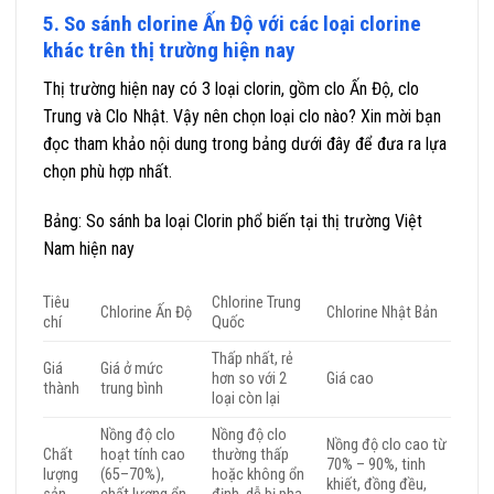
5. So sánh clorine Ấn Độ với các loại clorine
khác trên thị trường hiện nay
Thị trường hiện nay có 3 loại clorin, gồm clo Ấn Độ, clo
Trung và Clo Nhật. Vậy nên chọn loại clo nào? Xin mời bạn
đọc tham khảo nội dung trong bảng dưới đây để đưa ra lựa
chọn phù hợp nhất.
Bảng: So sánh ba loại Clorin phổ biến tại thị trường Việt
Nam hiện nay
Tiêu
Chlorine Trung
Chlorine Ấn Độ
Chlorine Nhật Bản
chí
Quốc
Thấp nhất, rẻ
Giá
Giá ở mức
hơn so với 2
Giá cao
thành
trung bình
loại còn lại
Nồng độ clo
Nồng độ clo
Nồng độ clo cao từ
Chất
hoạt tính cao
thường thấp
70% – 90%, tinh
lượng
(65–70%),
hoặc không ổn
khiết, đồng đều,