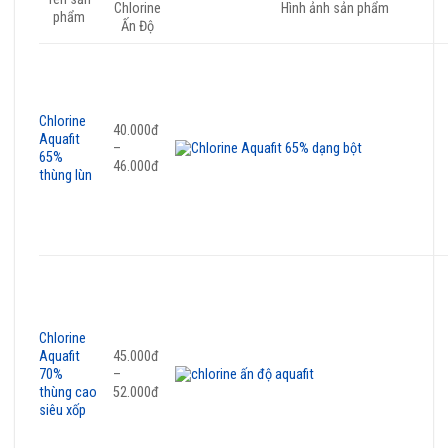
Chlorine
Hình ảnh sản phẩm
phẩm
Ấn Độ
Chlorine
40.000đ
Aquafit
–
65%
46.000đ
thùng lùn
Chlorine
Aquafit
45.000đ
70%
–
thùng cao
52.000đ
siêu xốp