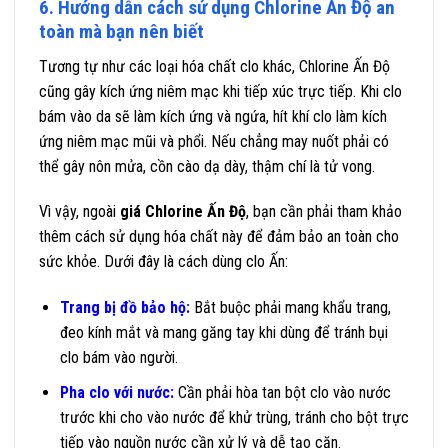
6. Hướng dẫn cách sử dụng Chlorine Ấn Độ an
toàn mà bạn nên biết
Tương tự như các loại hóa chất clo khác, Chlorine Ấn Độ
cũng gây kích ứng niêm mạc khi tiếp xúc trực tiếp. Khi clo
bám vào da sẽ làm kích ứng và ngứa, hít khí clo làm kích
ứng niêm mạc mũi và phổi. Nếu chẳng may nuốt phải có
thể gây nôn mửa, cồn cào dạ dày, thậm chí là tử vong.
Vì vậy, ngoài
giá Chlorine Ấn Độ
, bạn cần phải tham khảo
thêm cách sử dụng hóa chất này để đảm bảo an toàn cho
sức khỏe. Dưới đây là cách dùng clo Ấn:
Trang bị đồ bảo hộ:
Bắt buộc phải mang khẩu trang,
đeo kính mắt và mang găng tay khi dùng để tránh bụi
clo bám vào người.
Pha clo với nước:
Cần phải hòa tan bột clo vào nước
trước khi cho vào nước để khử trùng, tránh cho bột trực
tiếp vào nguồn nước cần xử lý và dễ tạo cặn.