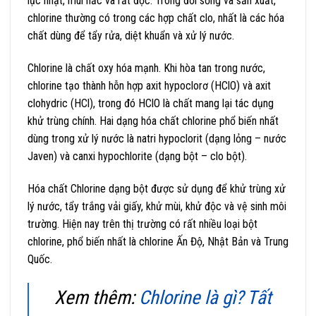
lục nhạt, mùi hắc và rất độc. Trong đời sống và sản xuất,
chlorine thường có trong các hợp chất clo, nhất là các hóa
chất dùng để tẩy rửa, diệt khuẩn và xử lý nước.
Chlorine là chất oxy hóa mạnh. Khi hòa tan trong nước,
chlorine tạo thành hỗn hợp axit hypoclorơ (HClO) và axit
clohydric (HCl), trong đó HClO là chất mang lại tác dụng
khử trùng chính. Hai dạng hóa chất chlorine phổ biến nhất
dùng trong xử lý nước là natri hypoclorit (dạng lỏng – nước
Javen) và canxi hypochlorite (dạng bột – clo bột).
Hóa chất Chlorine dạng bột được sử dụng để khử trùng xử
lý nước, tẩy trắng vải giấy, khử mùi, khử độc và vệ sinh môi
trường. Hiện nay trên thị trường có rất nhiều loại bột
chlorine, phổ biến nhất là chlorine Ấn Độ, Nhật Bản và Trung
Quốc.
Xem thêm:
Chlorine là gì? Tất