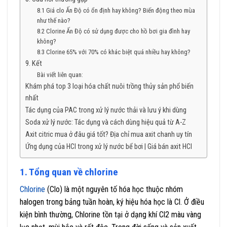
8.1 Giá clo Ấn Độ có ổn định hay không? Biến động theo mùa
như thế nào?
8.2 Clorine Ấn Độ có sử dụng được cho hồ bơi gia đình hay
không?
8.3 Clorine 65% với 70% có khác biệt quá nhiều hay không?
9. Kết
Bài viết liên quan:
Khám phá top 3 loại hóa chất nuôi trồng thủy sản phổ biến
nhất
Tác dụng của PAC trong xử lý nước thải và lưu ý khi dùng
Soda xử lý nước: Tác dụng và cách dùng hiệu quả từ A-Z
Axit citric mua ở đâu giá tốt? Địa chỉ mua axit chanh uy tín
Ứng dụng của HCl trong xử lý nước bể bơi | Giá bán axit HCl
1. Tổng quan về chlorine
Chlorine
(Clo) là một nguyên tố hóa học thuộc nhóm
halogen trong bảng tuần hoàn, ký hiệu hóa học là Cl. Ở điều
kiện bình thường, Chlorine tồn tại ở dạng khí Cl2 màu vàng