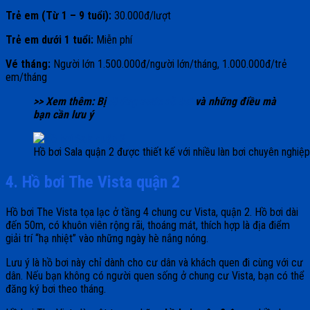
Trẻ em (Từ 1 – 9 tuổi):
30.000đ/lượt
Trẻ em dưới 1 tuổi:
Miễn phí
Vé tháng:
Người lớn 1.500.000đ/người lớn/tháng, 1.000.000đ/trẻ
em/tháng
>> Xem thêm: Bị
dị ứng nước hồ bơi
và những điều mà
bạn cần lưu ý
Hồ bơi Sala quận 2 được thiết kế với nhiều làn bơi chuyên nghiệp
4. Hồ bơi The Vista quận 2
Hồ bơi The Vista tọa lạc ở tầng 4 chung cư Vista, quận 2. Hồ bơi dài
đến 50m, có khuôn viên rộng rãi, thoáng mát, thích hợp là địa điểm
giải trí “hạ nhiệt” vào những ngày hè nắng nóng.
Lưu ý là hồ bơi này chỉ dành cho cư dân và khách quen đi cùng với cư
dân. Nếu bạn không có người quen sống ở chung cư Vista, bạn có thể
đăng ký bơi theo tháng.