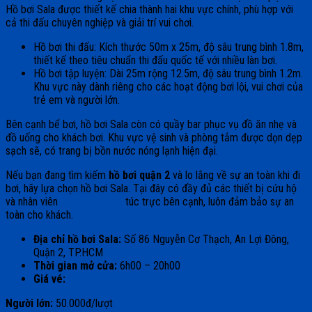
Hồ bơi Sala được thiết kế chia thành hai khu vực chính, phù hợp với
cả thi đấu chuyên nghiệp và giải trí vui chơi.
Hồ bơi thi đấu: Kích thước 50m x 25m, độ sâu trung bình 1.8m,
thiết kế theo tiêu chuẩn thi đấu quốc tế với nhiều làn bơi.
Hồ bơi tập luyện: Dài 25m rộng 12.5m, độ sâu trung bình 1.2m.
Khu vực này dành riêng cho các hoạt động bơi lội, vui chơi của
trẻ em và người lớn.
Bên cạnh bể bơi, hồ bơi Sala còn có quầy bar phục vụ đồ ăn nhẹ và
đồ uống cho khách bơi. Khu vực vệ sinh và phòng tắm được dọn dẹp
sạch sẽ, có trang bị bồn nước nóng lạnh hiện đại.
Nếu bạn đang tìm kiếm
hồ bơi quận 2
và lo lắng về sự an toàn khi đi
bơi, hãy lựa chọn hồ bơi Sala. Tại đây có đầy đủ các thiết bị cứu hộ
và nhân viên
cứu hộ hồ bơi
túc trực bên cạnh, luôn đảm bảo sự an
toàn cho khách.
Địa chỉ hồ bơi Sala:
Số 86 Nguyễn Cơ Thạch, An Lợi Đông,
Quận 2, TP.HCM
Thời gian mở cửa:
6h00 – 20h00
Giá vé:
Người lớn:
50.000đ/lượt