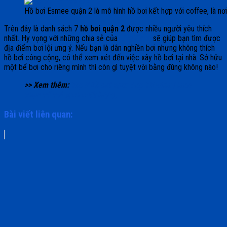
Hồ bơi Esmee quận 2 là mô hình hồ bơi kết hợp với coffee, là nơi 
Trên đây là danh sách 7
hồ bơi quận 2
được nhiều người yêu thích
nhất. Hy vọng với những chia sẻ của
LifeVista
sẽ giúp bạn tìm được
địa điểm bơi lội ưng ý. Nếu bạn là dân nghiền bơi nhưng không thích
hồ bơi công cộng, có thể xem xét đến việc xây hồ bơi tại nhà. Sở hữu
một bể bơi cho riêng mình thì còn gì tuyệt vời bằng đúng không nào!
>> Xem thêm:
Top 8 hồ bơi sạch đẹp TP.HCM | Mẹo
chọn bể bơi sạch chất lượng
Bài viết liên quan: