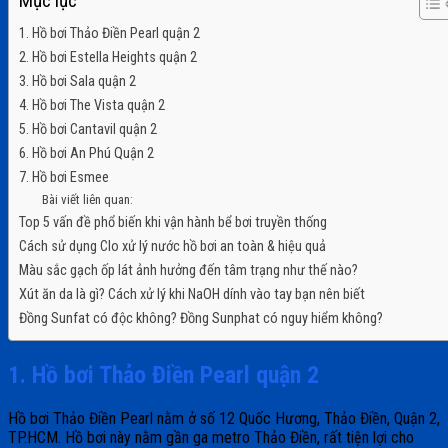
Mục lục
1. Hồ bơi Thảo Điền Pearl quận 2
2. Hồ bơi Estella Heights quận 2
3. Hồ bơi Sala quận 2
4. Hồ bơi The Vista quận 2
5. Hồ bơi Cantavil quận 2
6. Hồ bơi An Phú Quận 2
7. Hồ bơi Esmee
Bài viết liên quan:
Top 5 vấn đề phổ biến khi vận hành bể bơi truyền thống
Cách sử dụng Clo xử lý nước hồ bơi an toàn & hiệu quả
Màu sắc gạch ốp lát ảnh hưởng đến tâm trạng như thế nào?
Xút ăn da là gì? Cách xử lý khi NaOH dính vào tay bạn nên biết
Đồng Sunfat có độc không? Đồng Sunphat có nguy hiểm không?
1. Hồ bơi Thảo Điền Pearl quận 2
Hồ bơi Thảo Điền Pearl nằm ở số 12 Quốc Hương, Thảo Điền, Quận 2,
TP.HCM. Hồ bơi này nằm gần ga metro Thảo Điền, rất tiện lợi cho