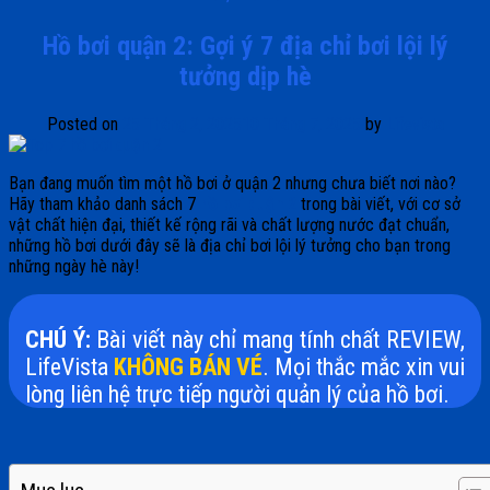
Hồ bơi quận 2: Gợi ý 7 địa chỉ bơi lội lý
tưởng dịp hè
Posted on
25 Tháng 2, 2025
10 Tháng 7, 2025
by
Lifevista
Bạn đang muốn tìm một hồ bơi ở quận 2 nhưng chưa biết nơi nào?
Hãy tham khảo danh sách 7
hồ bơi quận 2
trong bài viết, với cơ sở
vật chất hiện đại, thiết kế rộng rãi và chất lượng nước đạt chuẩn,
những hồ bơi dưới đây sẽ là địa chỉ bơi lội lý tưởng cho bạn trong
những ngày hè này!
CHÚ Ý:
Bài viết này chỉ mang tính chất REVIEW,
LifeVista
KHÔNG BÁN VÉ
. Mọi thắc mắc xin vui
lòng liên hệ trực tiếp người quản lý của hồ bơi.