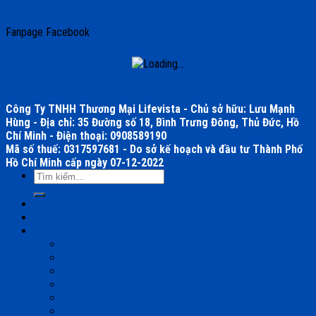
Chính sách bảo hành
Fanpage Facebook
Công Ty TNHH Thương Mại Lifevista - Chủ sở hữu: Lưu Mạnh
Hùng - Địa chỉ: 35 Đường số 18, Bình Trưng Đông, Thủ Đức, Hồ
Chí Minh - Điện thoại: 0908589190
Mã số thuế: 0317597681 - Do sở kế hoạch và đầu tư Thành Phố
Hồ Chí Minh cấp ngày 07-12-2022
Tìm
kiếm:
Về chúng tôi
Sản phẩm
Dịch vụ
Thiết kế thi công hồ bơi
Bảo trì vệ sinh hồ bơi
Cứu hộ hồ bơi
Lắp đặt sửa chữa đèn hồ bơi
Thiết kế lắp đặt phòng xông hơi gia đình
Thi công nhạc nước & tiểu cảnh sân vườn