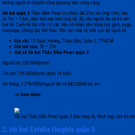
những người di chuyển bằng phương tiện công cộng.
H
ồ bơi quận 2
Thảo Điền Pearl có chiều dài 25m và rộng 15m, sâu
từ 1m – 1.6m, diện tích này khá rộng rãi, đủ cho người lớn và trẻ em
bơi lội. Cạnh hồ bơi còn có các tiện ích khác như xông hơi, gym, yoga,
massage, phòng tập thể thao. Khu vực nhà vệ sinh cực kỳ sạch sẽ.
Địa chỉ:
12 Quốc Hương, Thảo Điền, Quận 2, TP.HCM
Giờ mở cửa:
7h – 21h
Giá vé hồ bơi Thảo Điền Pearl quận 2:
Người lớn 220.000đ/lượt
Trẻ em 110.000đ/lượt (dưới 14 tuổi)
Vé tháng: 1.276.000đ/người lớn và 682.000đ/trẻ em
>> Xem thêm:
Hướng dẫn những cách bơi sải đúng kỹ
thuật cho người mới
Hồ bơi Thảo Điền Pearl quận 2 khá rộng rãi, thích hợp cho trẻ em
2. Hồ bơi Estella Heights quận 2