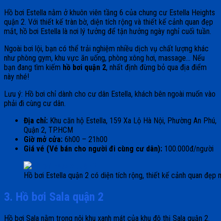
Hồ bơi Estella nằm ở khuôn viên tầng 6 của chung cư Estella Heights
quận 2. Với thiết kế tràn bờ, diện tích rộng và thiết kế cảnh quan đẹp
mắt, hồ bơi Estella là nơi lý tưởng để tận hưởng ngày nghỉ cuối tuần.
Ngoài bơi lội, bạn có thể trải nghiệm nhiều dịch vụ chất lượng khác
như phòng gym, khu vực ăn uống, phòng xông hơi, massage… Nếu
bạn đang tìm kiếm
hồ bơi quận 2
, nhất định đừng bỏ qua địa điểm
này nhé!
Lưu ý: Hồ bơi chỉ dành cho cư dân Estella, khách bên ngoài muốn vào
phải đi cùng cư dân.
Địa chỉ:
Khu căn hộ Estella, 159 Xa Lộ Hà Nội, Phường An Phú,
Quận 2, TP.HCM
Giờ mở cửa:
6h00 – 21h00
Giá vé (Vé bán cho người đi cùng cư dân):
100.000đ/người
Hồ bơi Estella quận 2 có diện tích rộng, thiết kế cảnh quan đẹp
3. Hồ bơi Sala quận 2
Hồ bơi Sala nằm trong nội khu xanh mát của khu đô thị Sala quận 2.