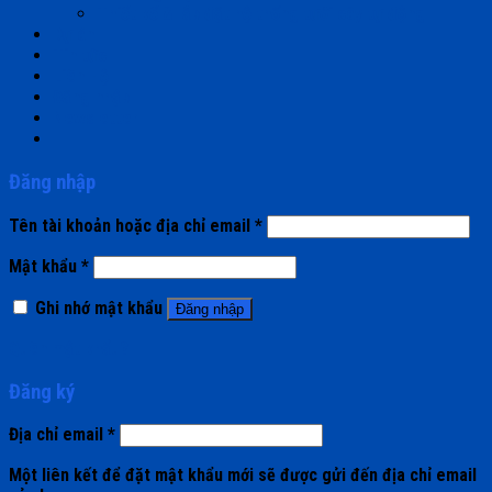
Thiết kế & lắp đặt hệ thống tưới cây tự động
Dự án
Tin tức
Liên Hệ
Đăng nhập
Newsletter
Đăng nhập
Tên tài khoản hoặc địa chỉ email
*
Mật khẩu
*
Ghi nhớ mật khẩu
Đăng nhập
Quên mật khẩu?
Đăng ký
Địa chỉ email
*
Một liên kết để đặt mật khẩu mới sẽ được gửi đến địa chỉ email