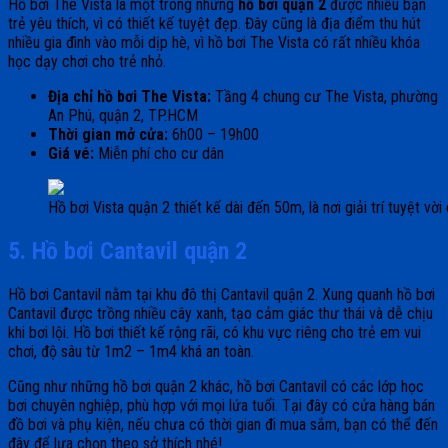
Hồ bơi The Vista là một trong những
hồ bơi quận 2
được nhiều bạn
trẻ yêu thích, vì có thiết kế tuyệt đẹp. Đây cũng là địa điểm thu hút
nhiều gia đình vào mỗi dịp hè, vì hồ bơi The Vista có rất nhiều khóa
học dạy chơi cho trẻ nhỏ.
Địa chỉ hồ bơi The Vista:
Tầng 4 chung cư The Vista, phường
An Phú, quận 2, TP.HCM
Thời gian mở cửa:
6h00 – 19h00
Giá vé:
Miễn phí cho cư dân
Hồ bơi Vista quận 2 thiết kế dài đến 50m, là nơi giải trí tuyệt vờ
5. Hồ bơi Cantavil quận 2
Hồ bơi Cantavil nằm tại khu đô thị Cantavil quận 2. Xung quanh hồ bơi
Cantavil được trồng nhiều cây xanh, tạo cảm giác thư thái và dễ chịu
khi bơi lội. Hồ bơi thiết kế rộng rãi, có khu vực riêng cho trẻ em vui
chơi, độ sâu từ 1m2 – 1m4 khá an toàn.
Cũng như những hồ bơi quận 2 khác, hồ bơi Cantavil có các lớp học
bơi chuyên nghiệp, phù hợp với mọi lứa tuổi. Tại đây có cửa hàng bán
đồ bơi và phụ kiện, nếu chưa có thời gian đi mua sắm, bạn có thể đến
đây để lựa chọn theo sở thích nhé!