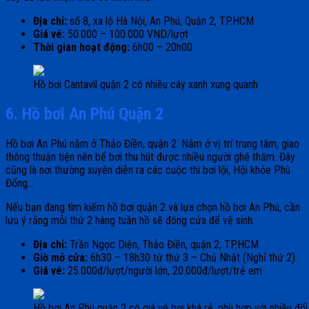
Địa chỉ:
số 8, xa lộ Hà Nội, An Phú, Quận 2, TP.HCM
Giá vé:
50.000 – 100.000 VND/lượt
Thời gian hoạt động:
6h00 – 20h00
Hồ bơi Cantavil quận 2 có nhiều cây xanh xung quanh
6. Hồ bơi An Phú Quận 2
Hồ bơi An Phú nằm ở Thảo Điền, quận 2. Nằm ở vị trí trung tâm, giao
thông thuận tiện nên bể bơi thu hút được nhiều người ghé thăm. Đây
cũng là nơi thường xuyên diễn ra các cuộc thi bơi lội, Hội khỏe Phù
Đổng…
Nếu bạn đang tìm kiếm hồ bơi quận 2 và lựa chọn hồ bơi An Phú, cần
lưu ý rằng mỗi thứ 2 hàng tuần hồ sẽ đóng cửa để vệ sinh.
Địa chỉ:
Trần Ngọc Diện, Thảo Điền, quận 2, TP.HCM
Giờ mở cửa:
6h30 – 18h30 từ thứ 3 – Chủ Nhật (Nghỉ thứ 2)
Giá vé:
25.000đ/lượt/người lớn, 20.000đ/lượt/trẻ em
Hồ bơi An Phú quận 2 có giá vé bơi khá rẻ, phù hợp với nhiều đố