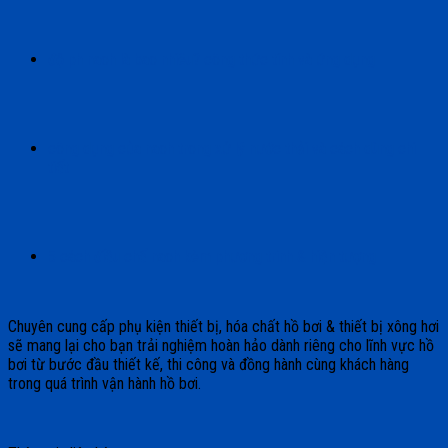
độ ph naoh là bao nhiêu? công thức tính và ứng dụng
công dụng của naoh trong xử lý nước thải và cách dùng chi
tiết
5 cách điều chế naoh kèm phương trình & hiện tượng
Chuyên cung cấp phụ kiện thiết bị, hóa chất hồ bơi & thiết bị xông hơi
sẽ mang lại cho bạn trải nghiệm hoàn hảo dành riêng cho lĩnh vực hồ
bơi từ bước đầu thiết kế, thi công và đồng hành cùng khách hàng
trong quá trình vận hành hồ bơi.