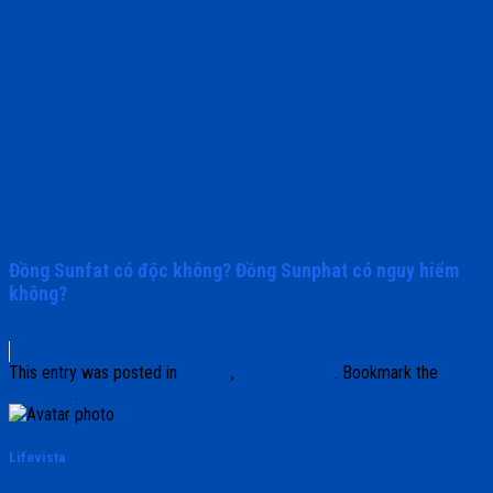
Đồng Sunfat có độc không? Đồng Sunphat có nguy hiểm
không?
This entry was posted in
Tin tức
,
Tin tức hồ bơi
. Bookmark the
permalink
.
Lifevista