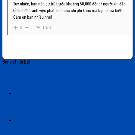
Tuy nhiên, bạn nên dự trù trước khoảng 50,000 đồng/ người khi đến
hồ bơi để tránh việc phát sinh các chi phí khác mà bạn chưa biết!
Cảm ơn bạn nhiều nhé!
Trả lời
0
Bài viết nổi bật
cách xử lý nước hồ bơi bị đục đơn giản – nước trong ngay
dịch vụ lắp đặt sửa chữa đèn hồ bơi chuyên nghiệp | báo giá
2025