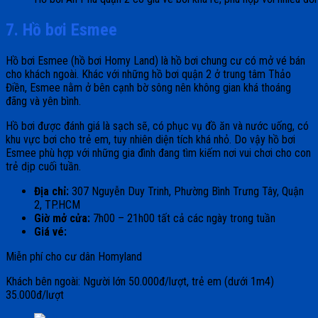
7. Hồ bơi Esmee
Hồ bơi Esmee (hồ bơi Homy Land) là hồ bơi chung cư có mở vé bán
cho khách ngoài. Khác với những hồ bơi quận 2 ở trung tâm Thảo
Điền, Esmee nằm ở bên cạnh bờ sông nên không gian khá thoáng
đãng và yên bình.
Hồ bơi được đánh giá là sạch sẽ, có phục vụ đồ ăn và nước uống, có
khu vực bơi cho trẻ em, tuy nhiên diện tích khá nhỏ. Do vậy hồ bơi
Esmee phù hợp với những gia đình đang tìm kiếm nơi vui chơi cho con
trẻ dịp cuối tuần.
Địa chỉ:
307 Nguyễn Duy Trinh, Phường Bình Trưng Tây, Quận
2, TP.HCM
Giờ mở cửa:
7h00 – 21h00 tất cả các ngày trong tuần
Giá vé:
Miễn phí cho cư dân Homyland
Khách bên ngoài: N
gười lớn 50.000đ/lượt, trẻ em (dưới 1m4)
35.000đ/lượt