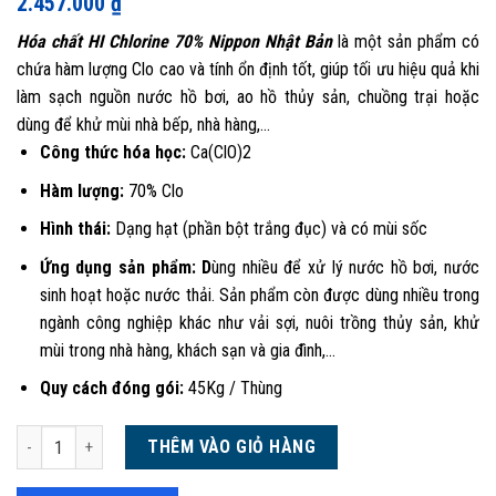
2.457.000
₫
dựa trên
đánh giá
Hóa chất HI Chlorine 70% Nippon Nhật Bản
là một sản phẩm có
chứa hàm lượng Clo cao và tính ổn định tốt, giúp tối ưu hiệu quả khi
làm sạch nguồn nước hồ bơi, ao hồ thủy sản, chuồng trại hoặc
dùng để khử mùi nhà bếp, nhà hàng,…
Công thức hóa học:
Ca(ClO)2
Hàm lượng:
70% Clo
Hình thái:
Dạng hạt (phần bột trắng đục) và có mùi sốc
Ứng dụng sản phẩm: D
ùng nhiều để xử lý nước hồ bơi, nước
sinh hoạt hoặc nước thải. Sản phẩm còn được dùng nhiều trong
ngành công nghiệp khác như vải sợi, nuôi trồng thủy sản, khử
mùi trong nhà hàng, khách sạn và gia đình,…
Quy cách đóng gói:
45Kg / Thùng
Hóa chất HI Chlorine 70% hiệu Nippon Nhật Bản | Thùng 45Kg số lượng
THÊM VÀO GIỎ HÀNG