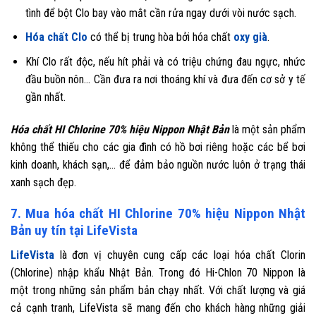
tình để bột Clo bay vào mắt cần rửa ngay dưới vòi nước sạch.
Hóa chất Clo
có thể bị trung hòa bởi hóa chất
oxy già
.
Khí Clo rất độc, nếu hít phải và có triệu chứng đau ngực, nhức
đầu buồn nôn… Cần đưa ra nơi thoáng khí và đưa đến cơ sở y tế
gần nhất.
Hóa chất HI Chlorine 70% hiệu Nippon Nhật Bản
là một sản phẩm
không thể thiếu cho các gia đình có hồ bơi riêng hoặc các bể bơi
kinh doanh, khách sạn,… để đảm bảo nguồn nước luôn ở trạng thái
xanh sạch đẹp.
7. Mua hóa chất HI Chlorine 70% hiệu Nippon Nhật
Bản uy tín tại LifeVista
LifeVista
là đơn vị chuyên cung cấp các loại hóa chất Clorin
(Chlorine) nhập khẩu Nhật Bản. Trong đó Hi-Chlon 70 Nippon là
một trong những sản phẩm bản chạy nhất. Với chất lượng và giá
cả cạnh tranh, LifeVista sẽ mang đến cho khách hàng những giải