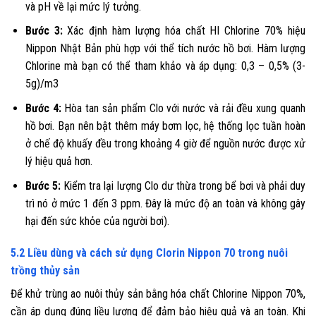
và pH về lại mức lý tưởng.
Bước 3:
Xác định hàm lượng hóa chất HI Chlorine 70% hiệu
Nippon Nhật Bản phù hợp với thể tích nước hồ bơi. Hàm lượng
Chlorine mà bạn có thể tham khảo và áp dụng: 0,3 – 0,5% (3-
5g)/m3
Bước 4:
Hòa tan sản phẩm Clo với nước và rải đều xung quanh
hồ bơi. Bạn nên bật thêm máy bơm lọc, hệ thống lọc tuần hoàn
ở chế độ khuấy đều trong khoảng 4 giờ để nguồn nước được xử
lý hiệu quả hơn.
Bước 5:
Kiểm tra lại lượng Clo dư thừa trong bể bơi và phải duy
trì nó ở mức 1 đến 3 ppm. Đây là mức độ an toàn và không gây
hại đến sức khỏe của người bơi).
5.2 Liều dùng và cách sử dụng Clorin Nippon 70 trong nuôi
trồng thủy sản
Để khử trùng ao nuôi thủy sản bằng hóa chất
Chlorine Nippon 70%,
cần áp dụng đúng liều lượng để đảm bảo hiệu quả và an toàn. Khi