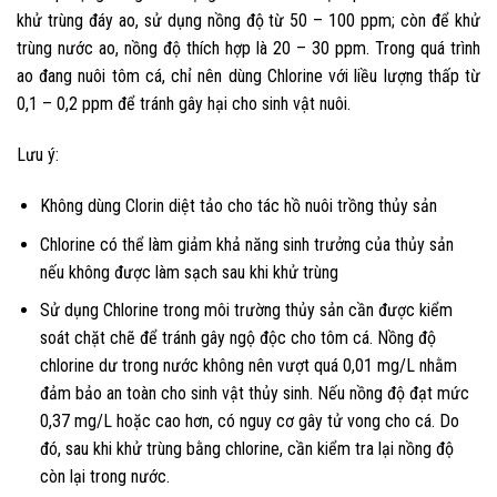
khử trùng đáy ao, sử dụng nồng độ từ 50 – 100 ppm; còn để khử
trùng nước ao, nồng độ thích hợp là 20 – 30 ppm. Trong quá trình
ao đang nuôi tôm cá, chỉ nên dùng Chlorine với liều lượng thấp từ
0,1 – 0,2 ppm để tránh gây hại cho sinh vật nuôi.
Lưu ý:
Không dùng Clorin diệt tảo cho tác hồ nuôi trồng thủy sản
Chlorine có thể làm giảm khả năng sinh trưởng của thủy sản
nếu không được làm sạch sau khi khử trùng
Sử dụng Chlorine trong môi trường thủy sản cần được kiểm
soát chặt chẽ để tránh gây ngộ độc cho tôm cá. Nồng độ
chlorine dư trong nước không nên vượt quá 0,01 mg/L nhằm
đảm bảo an toàn cho sinh vật thủy sinh. Nếu nồng độ đạt mức
0,37 mg/L hoặc cao hơn, có nguy cơ gây tử vong cho cá. Do
đó, sau khi khử trùng bằng chlorine, cần kiểm tra lại nồng độ
còn lại trong nước.