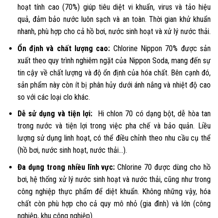
hoạt tính cao (70%) giúp tiêu diệt vi khuẩn, virus và tảo hiệu
quả, đảm bảo nước luôn sạch và an toàn. Thời gian khử khuẩn
nhanh, phù hợp cho cả hồ bơi, nước sinh hoạt và xử lý nước thải.
Ổn định và chất lượng cao:
Chlorine Nippon 70% được sản
xuất theo quy trình nghiêm ngặt của Nippon Soda, mang đến sự
tin cậy về chất lượng và độ ổn định của hóa chất. Bên cạnh đó,
sản phẩm này còn ít bị phân hủy dưới ánh nắng và nhiệt độ cao
so với các loại clo khác.
Dễ sử dụng và tiện lợi:
Hi chlon 70 có dạng bột, dễ hòa tan
trong nước và tiện lợi trong việc pha chế và bảo quản. Liều
lượng sử dụng linh hoạt, có thể điều chỉnh theo nhu cầu cụ thể
(hồ bơi, nước sinh hoạt, nước thải…).
Đa dụng trong nhiều lĩnh vực:
Chlorine 70 được dùng cho hồ
bơi, hệ thống xử lý nước sinh hoạt và nước thải, cũng như trong
công nghiệp thực phẩm để diệt khuẩn. Không những vậy, hóa
chất còn phù hợp cho cả quy mô nhỏ (gia đình) và lớn (công
nghiệp, khu công nghiệp).