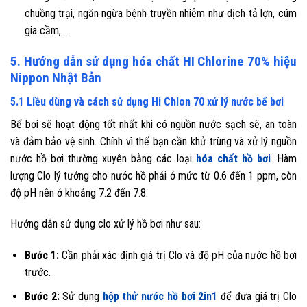
chuồng trại, ngăn ngừa bệnh truyền nhiễm như dịch tả lợn, cúm
gia cầm,…
5. Hướng dẫn sử dụng hóa chất HI Chlorine 70% hiệu
Nippon Nhật Bản
5.1 Liều dùng và cách sử dụng Hi Chlon 70 xử lý nước bể bơi
Bể bơi sẽ hoạt động tốt nhất khi có nguồn nước sạch sẽ, an toàn
và đảm bảo vệ sinh. Chính vì thế bạn cần khử trùng và xử lý nguồn
nước hồ bơi thường xuyên bằng các loại
hóa chất hồ bơi
. Hàm
lượng Clo lý tưởng cho nước hồ phải ở mức từ 0.6 đến 1 ppm, còn
độ pH nên ở khoảng 7.2 đến 7.8.
Hướng dẫn sử dụng clo xử lý hồ bơi như sau:
Bước 1:
Cần phải xác định giá trị Clo và độ pH của nước hồ bơi
trước.
Bước 2:
Sử dụng
hộp thử nước hồ bơi 2in1
để đưa giá trị Clo