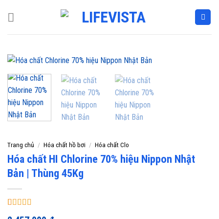
Skip
to
content
Trang chủ
/
Hóa chất hồ bơi
/
Hóa chất Clo
Hóa chất HI Chlorine 70% hiệu Nippon Nhật
Bản | Thùng 45Kg
5.00
1
trên 5