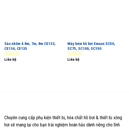
Sào nhôm 4.8m, 7m, 8m CE132,
Máy bơm hồ bơi Emaux SC50,
CE134, CE135
SC75, SC100, SC150
Liên hệ
Liên hệ
0
0
out
out
of
of
5
5
Chuyên cung cấp phụ kiện thiết bị, hóa chất hồ bơi & thiết bị xông
hơi sẽ mang lại cho bạn trải nghiệm hoàn hảo dành riêng cho lĩnh