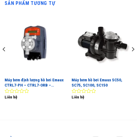
SẢN PHẨM TƯƠNG TỰ
Máy bơm định lượng hồ bơi Emaux
Máy bơm hồ bơi Emaux SC50,
CTRL7-PH – CTRL7-ORB –
SC75, SC100, SC150
CTRL20-PH – CTRL20-ORB
Liên hệ
Liên hệ
0
0
out
out
of
of
5
5