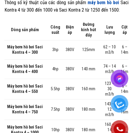
Thông số kỹ thuật của các dòng sản phẩm
máy bơm hồ bơi
Saci
Kontra 4 từ 300 đến 1000 và Saci Kontra 2 từ 1250 đến 1500:
Đường
Công
Điện
Lưu
Cột
kính hút
Dòng sản phẩm
suất
áp
lượng
áp
đẩy
62 – 10
6 –
Máy bơm hồ bơi Saci
3hp
380V
125mm
m3/h
14m
Kontra 4 – 300
74 – 14
6 –
Máy bơm hồ bơi Saci
4hp
380V
140 mm
m3/h
16m
Kontra 4 – 400
123 –
Máy bơm hồ bơi Saci
6 –
5.5hp
380V
160 mm
30
Kontra 4 – 550
14m
m3/h
143 –
6 –
Máy bơm hồ bơi Saci
7.5hp
380V
180 mm
12
16m
Kontra 4 – 750
m3/h
160 –
6 –
Máy bơm hồ bơi Saci
10hp
380V
180 mm
14
18m
Kontra 4 – 1000