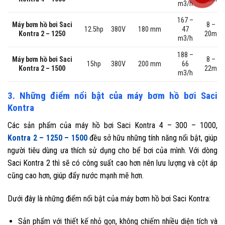
m3/h
167 –
Máy bơm hồ bơi Saci
8 –
12.5hp
380V
180 mm
47
Kontra 2 – 1250
20m
m3/h
188 –
Máy bơm hồ bơi Saci
8 –
15hp
380V
200 mm
66
Kontra 2 – 1500
22m
m3/h
3. Những điểm nổi bật của máy bơm hồ bơi Saci
Kontra
Các sản phẩm của máy hồ bơi Saci Kontra 4 – 300 – 1000,
Kontra 2 – 1250 – 1500
đều sở hữu những tính năng nổi bật, giúp
người tiêu dùng ưa thích sử dụng cho bể bơi của mình. Với dòng
Saci Kontra 2 thì sẽ có công suất cao hơn nên lưu lượng và cột áp
cũng cao hơn, giúp đẩy nước mạnh mẽ hơn.
Dưới đây là những điểm nổi bật của máy bơm hồ bơi Saci Kontra:
Sản phẩm với thiết kế nhỏ gọn, không chiếm nhiều diện tích và