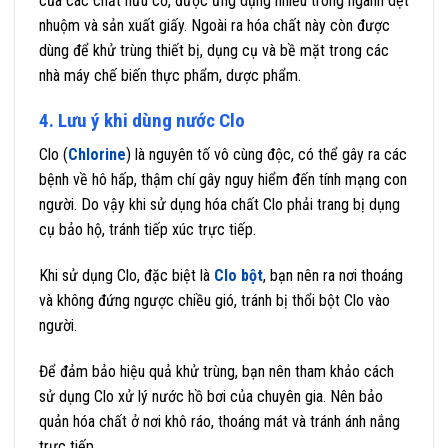
của các chất hữu cơ, được ứng dụng nhiều trong ngành dệt
nhuộm và sản xuất giấy. Ngoài ra hóa chất này còn được
dùng để khử trùng thiết bị, dụng cụ và bề mặt trong các
nhà máy chế biến thực phẩm, dược phẩm.
4. Lưu ý khi dùng nước Clo
Clo (
Chlorine
) là nguyên tố vô cùng độc, có thể gây ra các
bệnh về hô hấp, thậm chí gây nguy hiểm đến tính mạng con
người. Do vậy khi sử dụng hóa chất Clo phải trang bị dụng
cụ bảo hộ, tránh tiếp xúc trực tiếp.
Khi sử dụng Clo, đặc biệt là
Clo bột
, bạn nên ra nơi thoáng
và không đứng ngược chiều gió, tránh bị thổi bột Clo vào
người.
Để đảm bảo hiệu quả khử trùng, bạn nên tham khảo cách
sử dụng Clo xử lý nước hồ bơi của chuyên gia. Nên bảo
quản hóa chất ở nơi khô ráo, thoáng mát và tránh ánh nắng
trực tiếp.