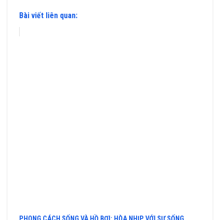
Bài viết liên quan:
PHONG CÁCH SỐNG VÀ HỒ BƠI: HÒA NHỊP VỚI SỰ SỐNG