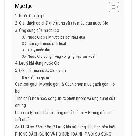
Mục lục
1. Nước Clo là gì?
2. Giải thích cơ chế khử trùng và tẩy màu của nước Clo
3. Ứng dụng của nước Clo
3.1 Nước Clo xử lý nước bể bơi hiệu quả
3.2 Làm sạch nước sinh hoạt
3.3 Xử lý nước thải
3.4 Nước Clo dùng trong công nghiệp sản xuất
4. Lưu ý khi dùng nước Clo
5. Địa chỉ mua nước Clo uy tín
Bài viết liên quan:
Các loại gạch Mosaic gốm & Cách chọn mua gạch gốm hồ
bơi
Tính chất hóa học, công thức phèn nhôm và ứng dụng của
chúng
Cách xử lý nước hồ bơi bằng muối bể bơi – Hướng dẫn chi
tiết nhất
Axit HCl có độc không? Lưu ý khi sử dụng HCL bạn nên biết
PHONG CÁCH SỐNG VÀ HỒ BƠI: HÒA NHỊP VỚI SỰ SỐNG