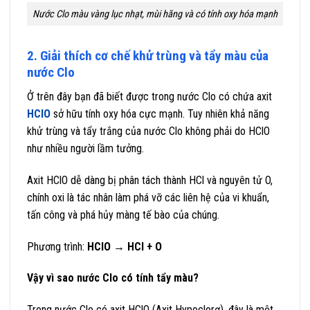
Nước Clo màu vàng lục nhạt, mùi hăng và có tính oxy hóa mạnh
2. Giải thích cơ chế khử trùng và tẩy màu của
nước Clo
Ở trên đây bạn đã biết được trong nước Clo có chứa axit
HClO
sở hữu tính oxy hóa cực mạnh. Tuy nhiên khả năng
khử trùng và tẩy trắng của nước Clo không phải do HClO
như nhiều người lầm tưởng.
Axit HClO dễ dàng bị phân tách thành HCl và nguyên tử O,
chính oxi là tác nhân làm phá vỡ các liên hệ của vi khuẩn,
tấn công và phá hủy màng tế bào của chúng.
Phương trình:
HClO → HCl + O
Vậy vì sao nước Clo có tính tẩy màu?
Trong nước Clo có axit HClO (Axit Hypoclorơ), đây là một