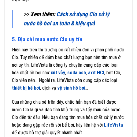
>> Xem thêm:
Cách sử dụng Clo xử lý
nước hồ bơi an toàn & hiệu quả
5. Địa chỉ mua nước Clo uy tín
Hiện nay trên thị trường có rất nhiều đơn vị phân phối nước
Clo. Tuy nhiên để đảm bảo chất lượng bạn nên tìm mua ở
nơi uy tín. LifeVista là công ty chuyên cung cấp các loại
hóa chất hồ bơi như
xút vảy
,
soda ash
,
axit HCl
, bột Clo,
Clo viên nén… Ngoài ra, LifeVista còn cung cấp các loại
thiết bị bể bơi
,
dịch vụ
vệ sinh hồ bơi
…
Qua những chia sẻ trên đây, chắc hẳn bạn đã biết được
nước Clo là gì và đặc tính khử trùng và tẩy màu của nước
Clo đến từ đâu. Nếu bạn đang tìm mua hóa chất xử lý nước
hoặc đang gặp rắc rối với bể bơi, hãy liên hệ với
LifeVista
để được hỗ trợ giải quyết nhanh nhất.