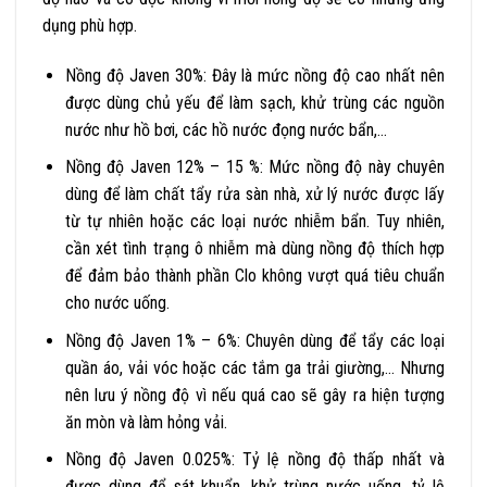
dụng phù hợp.
Nồng độ Javen 30%: Đây là mức nồng độ cao nhất nên
được dùng chủ yếu để làm sạch, khử trùng các nguồn
nước như hồ bơi, các hồ nước đọng nước bẩn,…
Nồng độ Javen 12% – 15 %: Mức nồng độ này chuyên
dùng để làm chất tẩy rửa sàn nhà, xử lý nước được lấy
từ tự nhiên hoặc các loại nước nhiễm bẩn. Tuy nhiên,
cần xét tình trạng ô nhiễm mà dùng nồng độ thích hợp
để đảm bảo thành phần Clo không vượt quá tiêu chuẩn
cho nước uống.
Nồng độ Javen 1% – 6%: Chuyên dùng để tẩy các loại
quần áo, vải vóc hoặc các tắm ga trải giường,… Nhưng
nên lưu ý nồng độ vì nếu quá cao sẽ gây ra hiện tượng
ăn mòn và làm hỏng vải.
Nồng độ Javen 0.025%: Tỷ lệ nồng độ thấp nhất và
được dùng để sát khuẩn, khử trùng nước uống, tỷ lệ