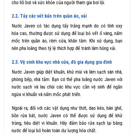
cho hồ bơi và sức khỏe của người tham gia bơi lội.
2.2. Tẩy các vết bẩn trên quần áo, vải
Nước Javen có tác dụng tẩy trắng mạnh do có tính oxy
hóa cao, thường được sử dụng để loại bỏ vết ố vàng, nấm
mốc trên quần áo, rèm cửa, khăn tắm. Khi sử dụng, bạn
nên pha loãng theo tỷ lệ thích hợp để tránh làm hỏng vải.
2.3. Vệ sinh khu vực nhà cửa, đồ gia dụng gia đình
Nước Javen giúp diệt khuẩn, khử mùi và làm sạch sàn nhà,
phòng bếp, nhà tắm. Bạn có thể pha loãng nước Javen với
nước sạch và lau chùi các khu vực cần vệ sinh để ngăn
ngừa vi khuẩn và nấm mốc phát triển.
Ngoài ra, đối với các vật dụng như thớt, dao kéo, bàn ghế,
bồn rửa bát, nước Javen có thể được sử dụng để khử
trùng, tiêu diệt vi khuẩn. Hãy đảm bảo rửa sạch lại bằng
nước để loại bỏ hoàn toàn dư lượng hóa chất.