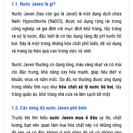
1.1. Nước Javen là gì?
Nước Javen (hay còn gọi là Javel) là một dung dịch chứa
Natri Hypochlorite (NaOCl), được sử dụng rộng rãi trong
công nghiệp và gia đình với mục đích khử trùng, tẩy trắng
và xử lý nước, đặc biệt là có tác dụng tăng độ pH nước hồ
bơi. Đây là một trong những hóa chất phổ biến, dễ sử dụng
và mang lại hiệu quả cao trong việc vệ sinh.
Nước Javen thường có dạng lỏng, màu vàng nhạt và có mùi
clo đặc trưng, khả năng oxy hóa mạnh, giúp tiêu diệt vi
khuẩn, virus và nấm mốc. Do đó, nó thường được ứng dụng
trong nhiều lĩnh vực như
hóa chất xử lý nước hồ bơi
, tẩy
trắng quần áo, khử trùng nhà cửa và làm sạch bề mặt.
1.2. Các nồng độ nước Javen phổ biến
Trước khi tìm hiểu
nước Javen mua ở đâu
uy tín, chất
lượng, bạn nên quan tâm loại hóa chất này có những nồng
độ nào và có độc không vì mỗi nồng độ sẽ có những ứng