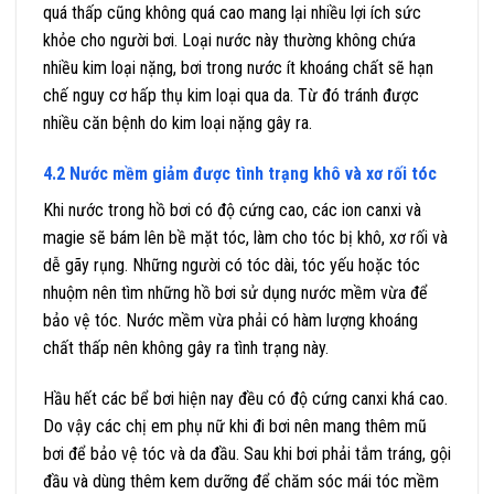
quá thấp cũng không quá cao mang lại nhiều lợi ích sức
khỏe cho người bơi. Loại nước này thường không chứa
nhiều kim loại nặng, bơi trong nước ít khoáng chất sẽ hạn
chế nguy cơ hấp thụ kim loại qua da. Từ đó tránh được
nhiều căn bệnh do kim loại nặng gây ra.
4.2 Nước mềm giảm được tình trạng khô và xơ rối tóc
Khi nước trong hồ bơi có độ cứng cao, các ion canxi và
magie sẽ bám lên bề mặt tóc, làm cho tóc bị khô, xơ rối và
dễ gãy rụng. Những người có tóc dài, tóc yếu hoặc tóc
nhuộm nên tìm những hồ bơi sử dụng nước mềm vừa để
bảo vệ tóc. Nước mềm vừa phải có hàm lượng khoáng
chất thấp nên không gây ra tình trạng này.
Hầu hết các bể bơi hiện nay đều có độ cứng canxi khá cao.
Do vậy các chị em phụ nữ khi đi bơi nên mang thêm mũ
bơi để bảo vệ tóc và da đầu. Sau khi bơi phải tắm tráng, gội
đầu và dùng thêm kem dưỡng để chăm sóc mái tóc mềm