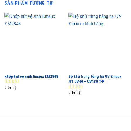
SẢN PHẨM TƯƠNG TỰ
Khớp hút vệ sinh Emaux EM2848
Bộ khử trùng bằng tia UV Emaux
NT UV40 – UV130 T-F
Liên hệ
0
Liên hệ
out
0
of
out
5
of
5