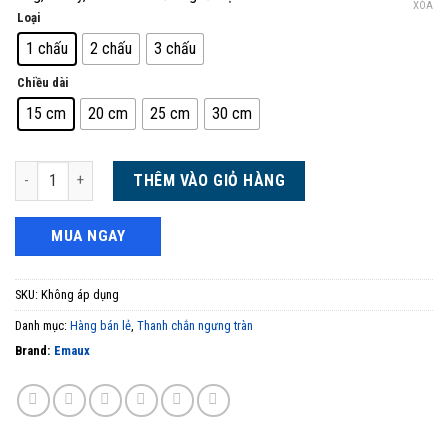
XÓA
Loại
1 chấu
2 chấu
3 chấu
Chiều dài
15 cm
20 cm
25 cm
30 cm
Thanh máng tràn bể bơi 15cm-30cm loại 1 chấu, 2 chấu, 3 chấu số lượng
THÊM VÀO GIỎ HÀNG
MUA NGAY
SKU:
Không áp dụng
Danh mục:
Hàng bán lẻ
,
Thanh chắn ngưng tràn
Brand:
Emaux