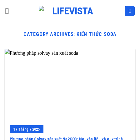
Skip
to
content
CATEGORY ARCHIVES:
KIẾN THỨC SODA
17
Tháng 7
2025
Phương pháp Solvay sản xuất Na2CO3: Nguyên liệu và quy trình