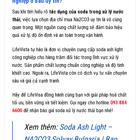
nghiệp ở đâu uy tín?
Sau khi tìm hiểu rõ
tác dụng của soda trong xử lý nước
thải
, việc lựa chọn địa chỉ mua Na2CO3 uy tín là vô cùng
quan trọng. Một nguồn cung chất lượng sẽ đảm bảo hiệu
quả xử lý, độ ổn định và an toàn trong vận hành.
LifeVista tự hào là đơn vị chuyên cung cấp soda ash light
công nghiệp cho hàng trăm đối tác trong lĩnh vực xử lý
nước. Sản phẩm chất lượng chuẩn công nghiệp và độ tinh
khiết cao. Ngoài ra, LifeVista còn có dịch vụ tư vấn chuyên
sâu và giá cả cạnh tranh.
Hãy để LifeVisa đồng hành cùng bạn với giải pháp hoá chất
tối ưu, bền vững và tiết kiệm. Gọi ngay cho hotline
093 884
6600
để nhận báo giá soda xử lý nước thải bạn nhé!
Xem thêm:
Soda Ash Light –
NA2CO3 Solvay Bulgaria | Bao