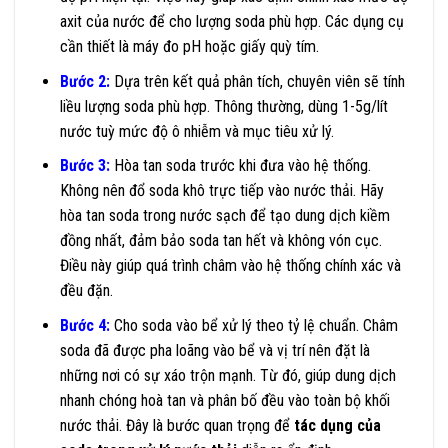
axit của nước để cho lượng soda phù hợp. Các dụng cụ
cần thiết là máy đo pH hoặc giấy quỳ tím.
Bước 2:
Dựa trên kết quả phân tích, chuyên viên sẽ tính
liều lượng soda phù hợp. Thông thường, dùng 1-5g/lít
nước tuỳ mức độ ô nhiễm và mục tiêu xử lý.
Bước 3:
Hòa tan soda trước khi đưa vào hệ thống.
Không nên đổ soda khô trực tiếp vào nước thải. Hãy
hòa tan soda trong nước sạch để tạo dung dịch kiềm
đồng nhất, đảm bảo soda tan hết và không vón cục.
Điều này giúp quá trình châm vào hệ thống chính xác và
đều đặn.
Bước 4:
Cho soda vào bể xử lý theo tỷ lệ chuẩn. Châm
soda đã được pha loãng vào bể và vị trí nên đặt là
những nơi có sự xáo trộn mạnh. Từ đó, giúp dung dịch
nhanh chóng hoà tan và phân bố đều vào toàn bộ khối
nước thải. Đây là bước quan trọng để
tác dụng của