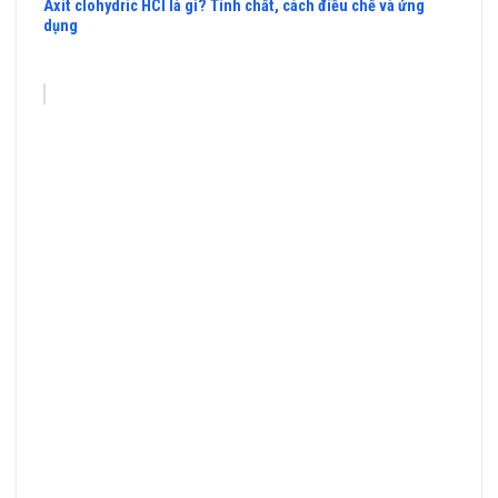
Axit clohydric HCl là gì? Tính chất, cách điều chế và ứng
dụng