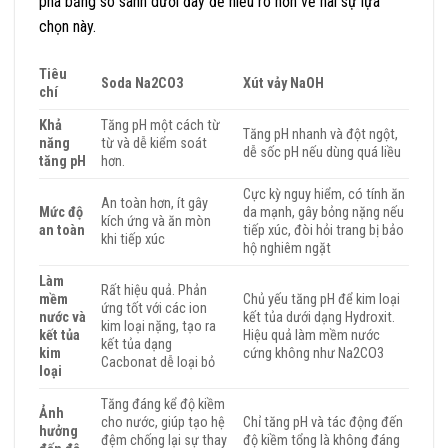
phá bảng so sánh dưới đây để hiểu rõ hơn về hai sự lựa
chọn này.
Tiêu
Soda Na2CO3
Xút vảy NaOH
chí
Khả
Tăng pH một cách từ
Tăng pH nhanh và đột ngột,
năng
từ và dễ kiểm soát
dễ sốc pH nếu dùng quá liều
tăng pH
hơn.
Cực kỳ nguy hiểm, có tính ăn
An toàn hơn, ít gây
Mức độ
da mạnh, gây bỏng nặng nếu
kích ứng và ăn mòn
an toàn
tiếp xúc, đòi hỏi trang bị bảo
khi tiếp xúc
hộ nghiêm ngặt
Làm
Rất hiệu quả. Phản
mềm
Chủ yếu tăng pH để kim loại
ứng tốt với các ion
nước và
kết tủa dưới dạng Hydroxit.
kim loại nặng, tạo ra
kết tủa
Hiệu quả làm mềm nước
kết tủa dạng
kim
cứng không như Na2CO3
Cacbonat dễ loại bỏ
loại
Tăng đáng kể độ kiềm
Ảnh
cho nước, giúp tạo hệ
Chỉ tăng pH và tác động đến
hưởng
đệm chống lại sự thay
độ kiềm tổng là không đáng