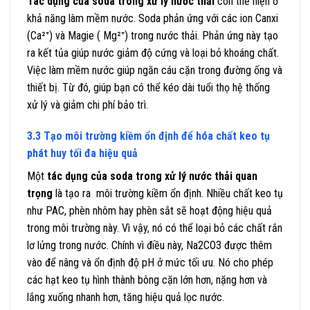
Tác dụng của soda trong xử lý nước thải
còn thể hiện ở
khả năng làm mềm nước. Soda phản ứng với các ion Canxi
(Ca²⁺) và Magie ( Mg²⁺) trong nước thải. Phản ứng này tạo
ra kết tủa giúp nước giảm độ cứng và loại bỏ khoáng chất.
Việc làm mềm nước giúp ngăn cáu cặn trong đường ống và
thiết bị. Từ đó, giúp bạn có thể kéo dài tuổi thọ hệ thống
xử lý và giảm chi phí bảo trì.
3.3 Tạo môi trường kiềm ổn định để hóa chất keo tụ
phát huy tối đa hiệu quả
Một
tác dụng của soda trong xử lý nước thải quan
trọng
là tạo ra môi trường kiềm ổn định. Nhiều chất keo tụ
như PAC, phèn nhôm hay phèn sắt sẽ hoạt động hiệu quả
trong môi trường này. Vì vậy, nó có thể loại bỏ các chất rắn
lơ lửng trong nước. Chính vì điều này, Na2CO3 được thêm
vào để nâng và ổn định độ pH ở mức tối ưu. Nó cho phép
các hạt keo tụ hình thành bông cặn lớn hơn, nặng hơn và
lắng xuống nhanh hơn, tăng hiệu quả lọc nước.