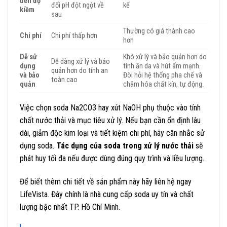
đến độ
đổi pH đột ngột về
kể
kiềm
sau
Thường có giá thành cao
Chi phí
Chi phí thấp hơn
hơn
Dễ sử
Khó xử lý và bảo quản hơn do
Dễ dàng xử lý và bảo
dụng
tính ăn da và hút ẩm mạnh.
quản hơn do tính an
và bảo
Đòi hỏi hệ thống pha chế và
toàn cao
quản
châm hóa chất kín, tự động.
Việc chọn soda Na2CO3 hay xút NaOH phụ thuộc vào tính
chất nước thải và mục tiêu xử lý. Nếu bạn cần ổn định lâu
dài, giảm độc kim loại và tiết kiệm chi phí, hãy cân nhắc sử
dụng soda.
Tác dụng của soda trong xử lý nước thải
sẽ
phát huy tối đa nếu được dùng đúng quy trình và liều lượng.
Để biết thêm chi tiết về sản phẩm này hãy liên hệ ngay
LifeVista. Đây chính là nhà cung cấp soda uy tín và chất
lượng bậc nhất TP. Hồ Chí Minh.