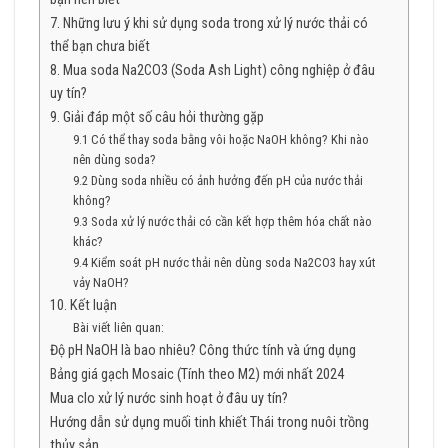
7. Những lưu ý khi sử dụng soda trong xử lý nước thải có
thể bạn chưa biết
8. Mua soda Na2CO3 (Soda Ash Light) công nghiệp ở đâu
uy tín?
9. Giải đáp một số câu hỏi thường gặp
9.1 Có thể thay soda bằng vôi hoặc NaOH không? Khi nào
nên dùng soda?
9.2 Dùng soda nhiều có ảnh hưởng đến pH của nước thải
không?
9.3 Soda xử lý nước thải có cần kết hợp thêm hóa chất nào
khác?
9.4 Kiểm soát pH nước thải nên dùng soda Na2CO3 hay xút
vảy NaOH?
10. Kết luận
Bài viết liên quan:
Độ pH NaOH là bao nhiêu? Công thức tính và ứng dụng
Bảng giá gạch Mosaic (Tính theo M2) mới nhất 2024
Mua clo xử lý nước sinh hoạt ở đâu uy tín?
Hướng dẫn sử dụng muối tinh khiết Thái trong nuôi trồng
thủy sản