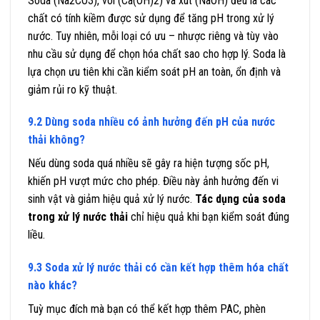
Soda (Na2CO3), vôi (Ca(OH)2) và xút (NaOH) đều là các
chất có tính kiềm được sử dụng để tăng pH trong xử lý
nước. Tuy nhiên, mỗi loại có ưu – nhược riêng và tùy vào
nhu cầu sử dụng để chọn hóa chất sao cho hợp lý. Soda là
lựa chọn ưu tiên khi cần kiểm soát pH an toàn, ổn định và
giảm rủi ro kỹ thuật.
9.2 Dùng soda nhiều có ảnh hưởng đến pH của nước
thải không?
Nếu dùng soda quá nhiều sẽ gây ra hiện tượng sốc pH,
khiến pH vượt mức cho phép. Điều này ảnh hưởng đến vi
sinh vật và giảm hiệu quả xử lý nước.
Tác dụng của soda
trong xử lý nước thải
chỉ hiệu quả khi bạn kiểm soát đúng
liều.
9.3 Soda xử lý nước thải có cần kết hợp thêm hóa chất
nào khác?
Tuỳ mục đích mà bạn có thể kết hợp thêm PAC, phèn