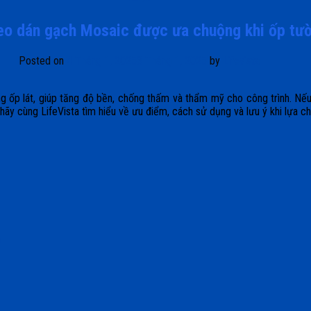
eo dán gạch Mosaic được ưa chuộng khi ốp tư
Posted on
4 Tháng 1, 2025
3 Tháng 1, 2025
by
Lifevista
g ốp lát, giúp tăng độ bền, chống thấm và thẩm mỹ cho công trình. N
 hãy cùng LifeVista tìm hiểu về ưu điểm, cách sử dụng và lưu ý khi lựa c
n