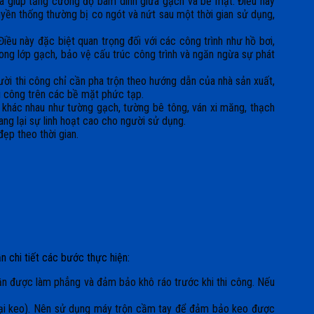
 giúp tăng cường độ bám dính giữa gạch và bề mặt. Điều này
yền thống thường bị co ngót và nứt sau một thời gian sử dụng,
u này đặc biệt quan trọng đối với các công trình như hồ bơi,
ng lớp gạch, bảo vệ cấu trúc công trình và ngăn ngừa sự phát
ời thi công chỉ cần pha trộn theo hướng dẫn của nhà sản xuất,
hi công trên các bề mặt phức tạp.
khác nhau như tường gạch, tường bê tông, ván xi măng, thạch
ang lại sự linh hoạt cao cho người sử dụng.
ẹp theo thời gian.
ẫn chi tiết các bước thực hiện:
n được làm phẳng và đảm bảo khô ráo trước khi thi công. Nếu
 loại keo). Nên sử dụng máy trộn cầm tay để đảm bảo keo được