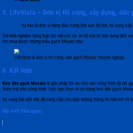
5. LifeVista – Đơn vị thi công, xây dựng, dán 
LifeVista
tự hào là đơn vị hàng đầu trong lĩnh vực hồ bơi, từ cung c
Với kinh nghiệm từng hợp tác với các dự án hồ bơi từ dân dụng đến c
tìm mua được những mẫu gạch Mosaic như
gạch Mosaic thủy tinh
,
M
LifeVista là đơn vị thi công, dán gạch Mosaic chuyên nghiệp
6. Kết luận
Keo dán gạch Mosaic
là giải pháp tối ưu cho các công trình ốp lát 
thẩm mỹ cho công trình. Việc lựa chọn và sử dụng keo dán gạch Mosaic
Hy vọng bài viết này đã cung cấp cho bạn những thông tin hữu ích về 
Bài viết liên quan: