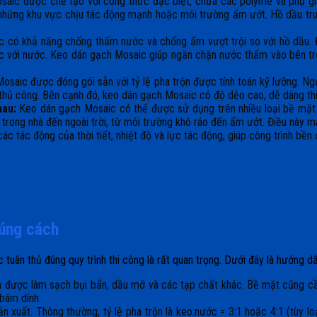
aic được chế tạo với công thức đặc biệt, chứa các polyme và phụ gia
 ở những khu vực chịu tác động mạnh hoặc môi trường ẩm ướt. Hồ dầu tru
có khả năng chống thấm nước và chống ẩm vượt trội so với hồ dầu. Điề
úc với nước. Keo dán gạch Mosaic giúp ngăn chặn nước thấm vào bên tro
saic được đóng gói sẵn với tỷ lệ pha trộn được tính toán kỹ lưỡng. Ngư
ầu thủ công. Bên cạnh đó, keo dán gạch Mosaic có độ dẻo cao, dễ dàng t
hau:
Keo dán gạch Mosaic có thể được sử dụng trên nhiều loại bề mặt 
 trong nhà đến ngoài trời, từ môi trường khô ráo đến ẩm ướt. Điều này m
tác động của thời tiết, nhiệt độ và lực tác động, giúp công trình bền đ
p lát tường
úng cách
ệc tuân thủ đúng quy trình thi công là rất quan trọng. Dưới đây là hướng d
 được làm sạch bụi bẩn, dầu mỡ và các tạp chất khác. Bề mặt cũng cầ
bám dính.
ản xuất. Thông thường, tỷ lệ pha trộn là keo:nước = 3:1 hoặc 4:1 (tùy