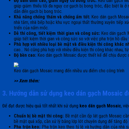
Độ bám dính cao, giảm nguy cơ bong tróc:
Keo dán gạch Mos
giúp giảm thiểu tối đa nguy cơ gạch bị bong tróc, đặc biệt là
dẫn đến gạch bị bong tróc.
Khả năng chống thấm và chống ẩm tốt:
Keo dán gạch Mosaic 
nhà tắm, nhà bếp hoặc khu vực ngoại thất thường xuyên tiếp x
triển của nấm mốc.
Dễ thi công, tiết kiệm thời gian và công sức:
Keo dán gạch Mo
giúp tiết kiệm thời gian và công sức so với việc pha trộn hồ d
Phù hợp với nhiều loại bề mặt và điều kiện thi công khác n
cao… Nó cũng phù hợp với nhiều điều kiện thi công khác nhau, từ
Độ bền cao:
Keo dán gạch Mosaic được thiết kế để chịu được các 
Keo dán gạch Mosaic mang đến nhiều ưu điểm cho công trình
>> Xem thêm:
7 cách chọn gạch Mosaic cho thiết kế hồ bơi, ố
3. Hướng dẫn sử dụng keo dán gạch Mosaic đ
Để đạt được hiệu quả tốt nhất khi sử dụng
keo dán gạch Mosaic
, vi
Chuẩn bị bề mặt thi công:
Bề mặt cần ốp lát gạch Mosaic cần
bề mặt quá xốp, cần xử lý bằng lớp lót chuyên dụng để tăng độ 
Pha trộn keo:
Pha trộn keo theo tỷ lệ và hướng dẫn của nhà s