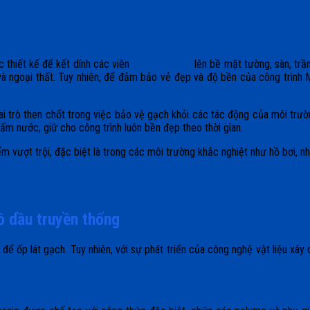
 thiết kế để kết dính các viên
gạch Mosaic
lên bề mặt tường, sàn, trầ
và ngoại thất. Tuy nhiên, để đảm bảo vẻ đẹp và độ bền của công trình
i trò then chốt trong việc bảo vệ gạch khỏi các tác động của môi trườ
m nước, giữ cho công trình luôn bền đẹp theo thời gian.
m vượt trội, đặc biệt là trong các môi trường khắc nghiệt như hồ bơi, n
ồ dầu truyền thống
ể ốp lát gạch. Tuy nhiên, với sự phát triển của công nghệ vật liệu xây