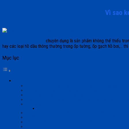
Vì sao k
Keo dán gạch Mosaic
chuyên dụng là sản phẩm không thể thiếu tron
hay các loại hồ dầu thông thường trong ốp tường, ốp gạch hồ bơi,… thì
Mục lục
1. Giới thiệu về keo dán gạch Mosaic
2. Ưu điểm của keo dán gạch Mosaic so với hồ dầu truyền thống
3. Hướng dẫn sử dụng keo dán gạch Mosaic đúng cách
4. Lưu ý khi sử dụng keo dán gạch Mosaic
5. LifeVista – Đơn vị thi công, xây dựng, dán gạch Mosaic hồ bơi uy tí
6. Kết luận
Bài viết liên quan:
Điểm danh các loại gạch lát hồ bơi phổ biến và tốt nhất
7 cách tẩy rong rêu trên nền xi măng đơn giản hiệu quả nhanh
Chi tiết chi phí xây dựng hồ bơi 200m2 mới nhất hiện nay
Ứng dụng của HCl trong xử lý nước bể bơi | Giá bán axit HCl