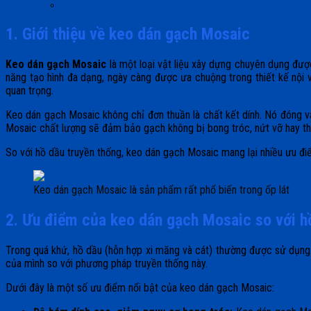
NaHCO3 có lưỡng tính không? Tính chất hóa học của soda
1. Giới thiệu về keo dán gạch Mosaic
Keo dán gạch Mosaic
là một loại vật liệu xây dựng chuyên dụng được
năng tạo hình đa dạng, ngày càng được ưa chuộng trong thiết kế nội 
quan trọng.
Keo dán gạch Mosaic không chỉ đơn thuần là chất kết dính. Nó đóng va
Mosaic chất lượng sẽ đảm bảo gạch không bị bong tróc, nứt vỡ hay thấ
So với hồ dầu truyền thống, keo dán gạch Mosaic mang lại nhiều ưu điể
Keo dán gạch Mosaic là sản phẩm rất phổ biến trong ốp lát
2. Ưu điểm của keo dán gạch Mosaic so với h
Trong quá khứ, hồ dầu (hỗn hợp xi măng và cát) thường được sử dụng đ
của mình so với phương pháp truyền thống này.
Dưới đây là một số ưu điểm nổi bật của keo dán gạch Mosaic: