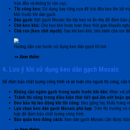
trộn đều và không bị vón cục.
Thi công keo:
Sử dụng bay răng cưa để trải đều keo lên bề mặt
khô trước khi dán gạch.
Dán gạch:
Đặt gạch Mosaic lên lớp keo và ấn nhẹ để đảm bảo gạ
Chờ keo khô:
Chờ keo khô hoàn toàn theo thời gian khuyến nghị 
Chà ron (keo chít mạch):
Sau khi keo khô, tiến hành chà ron đ
Hướng dẫn các bước sử dụng keo dán gạch hồ bơi
>> Xem thêm:
Hướng dẫn 6 bước thi công gạch Mosaic hồ bơi
4. Lưu ý khi sử dụng keo dán gạch Mosaic
Để đảm bảo chất lượng công trình và an toàn cho người thi công, cần 
Không cần ngâm gạch trong nước trước khi dán:
Khác với ph
Tránh thi công trong điều kiện thời tiết quá ẩm ướt hoặc q
Đeo bảo hộ lao động khi thi công:
Đeo găng tay, khẩu trang và
Lựa chọn keo dán gạch Mosaic phù hợp:
Trên thị trường có n
hợp để đảm bảo chất lượng công trình.
Bảo quản keo đúng cách:
Keo dán gạch Mosaic cần được bảo qu
>> Xem thêm:
7 lưu ý quan trọng khi chọn mua gạch Mosaic t