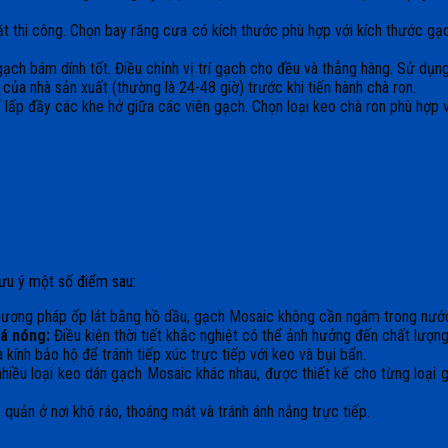
 thi công. Chọn bay răng cưa có kích thước phù hợp với kích thước gạc
ch bám dính tốt. Điều chỉnh vị trí gạch cho đều và thẳng hàng. Sử dụng
của nhà sản xuất (thường là 24-48 giờ) trước khi tiến hành chà ron.
ể lấp đầy các khe hở giữa các viên gạch. Chọn loại keo chà ron phù hợp
 đơn giản
lưu ý một số điểm sau:
ương pháp ốp lát bằng hồ dầu, gạch Mosaic không cần ngâm trong nước
uá nóng:
Điều kiện thời tiết khắc nghiệt có thể ảnh hưởng đến chất lượn
 kính bảo hộ để tránh tiếp xúc trực tiếp với keo và bụi bẩn.
hiều loại keo dán gạch Mosaic khác nhau, được thiết kế cho từng loại g
ản ở nơi khô ráo, thoáng mát và tránh ánh nắng trực tiếp.
hủy tinh