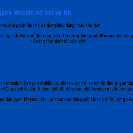
gạch Mosaic hồ bơi uy tín
ấp các loại gạch Mosaic đa dạng kiểu dáng, màu sắc đến
dịch vụ thi côn
ao cấp, LifeVista sẽ đảm bảo việc
thi công dán gạch Mosaic
cho công 
osaic vảy cá
,… để nâng tầm thiết kế của mình.
gạch Mosaic hiện đại. Với nhiều ưu điểm vượt trội so với hồ dầu truyền 
 đúng cách là yếu tố then chốt để đảm bảo chất lượng và tuổi thọ của 
keo dán gạch Mosaic. Hãy lựa chọn keo dán gạch Mosaic chất lượng để cô