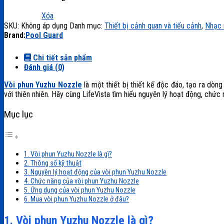
Xóa
SKU:
Không áp dụng
Danh mục:
Thiết bị cảnh quan và tiểu cảnh
,
Nhạc 
Brand:
Pool Guard
Chi tiết sản phẩm
Đánh giá (0)
Vòi phun Yuzhu Nozzle
là một thiết bị thiết kế độc đáo, tạo ra dòn
với thiên nhiên. Hãy cùng LifeVista tìm hiểu nguyên lý hoạt động, chứ
Mục lục
1. Vòi phun Yuzhu Nozzle là gì?
2. Thông số kỹ thuật
3. Nguyên lý hoạt động của vòi phun Yuzhu Nozzle
4. Chức năng của vòi phun Yuzhu Nozzle
5. Ứng dụng của vòi phun Yuzhu Nozzle
6. Mua vòi phun Yuzhu Nozzle ở đâu?
1. Vòi phun Yuzhu Nozzle là gì?