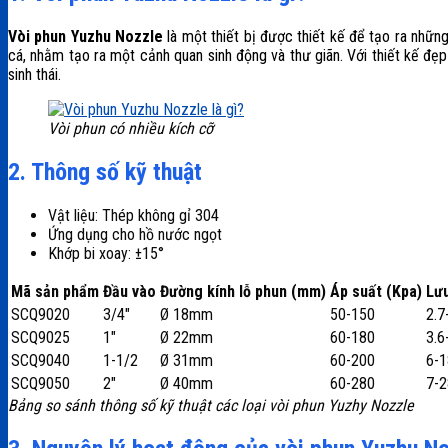
Vòi phun Yuzhu Nozzle
là một thiết bị được thiết kế để tạo ra nhữn
cá, nhằm tạo ra một cảnh quan sinh động và thư giãn. Với thiết kế đẹ
sinh thái.
Vòi phun có nhiều kích cỡ
2. Thông số kỹ thuật
Vật liệu: Thép không gỉ 304
Ứng dụng cho hồ nước ngọt
Khớp bi xoay: ±15°
Mã sản phẩm
Đầu vào
Đường kính lỗ phun (mm)
Áp suất (Kpa)
Lưu
SCQ9020
3/4″
Ø 18mm
50-150
2.7
SCQ9025
1″
Ø 22mm
60-180
3.6
SCQ9040
1-1/2
Ø 31mm
60-200
6-1
SCQ9050
2″
Ø 40mm
60-280
7-2
Bảng so sánh thông số kỹ thuật các loại vòi phun Yuzhy Nozzle