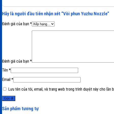
Hãy là người đầu tiên nhận xét “Vòi phun Yuzhu Nozzle”
Đánh giá của bạn
*
Đánh giá của bạn
*
Tên
*
Email
*
Lưu tên của tôi, email, và trang web trong trình duyệt này cho lần bì
Sản phẩm tương tự