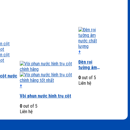
+
Sản
Đèn rọi
phẩm
tường âm
này
nước
có
 cột nước
0
out of 5
PG215G
nhiều
Liên hệ
biến
+
thể.
Sản
Các
Vòi phun nước hình trụ cột
phẩm
tùy
này
0
out of 5
chọn
có
Liên hệ
có
nhiều
thể
biến
được
thể.
chọn
Các