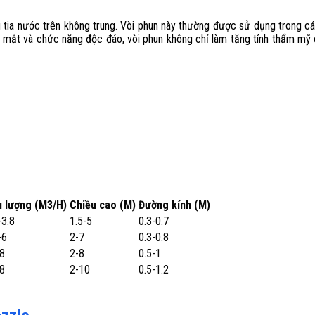
g tia nước trên không trung. Vòi phun này thường được sử dụng trong c
p mắt và chức năng độc đáo, vòi phun không chỉ làm tăng tính thẩm mỹ 
 lượng (M3/H)
Chiều cao (M)
Đường kính (M)
-3.8
1.5-5
0.3-0.7
-6
2-7
0.3-0.8
8
2-8
0.5-1
8
2-10
0.5-1.2