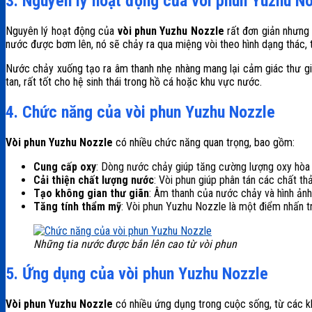
3. Nguyên lý hoạt động của vòi phun Yuzhu N
Nguyên lý hoạt động của
vòi phun Yuzhu Nozzle
rất đơn giản nhưng 
nước được bơm lên, nó sẽ chảy ra qua miệng vòi theo hình dạng thác, 
Nước chảy xuống tạo ra âm thanh nhẹ nhàng mang lại cảm giác thư gi
tan, rất tốt cho hệ sinh thái trong hồ cá hoặc khu vực nước.
4. Chức năng của vòi phun Yuzhu Nozzle
Vòi phun Yuzhu Nozzle
có nhiều chức năng quan trọng, bao gồm:
Cung cấp oxy
: Dòng nước chảy giúp tăng cường lượng oxy hòa t
Cải thiện chất lượng nước
: Vòi phun giúp phân tán các chất th
Tạo không gian thư giãn
: Âm thanh của nước chảy và hình ảnh
Tăng tính thẩm mỹ
:
Vòi phun Yuzhu Nozzle
là một điểm nhấn tr
Những tia nước được bắn lên cao từ vòi phun
5. Ứng dụng của vòi phun Yuzhu Nozzle
Vòi phun Yuzhu Nozzle
có nhiều ứng dụng trong cuộc sống, từ các kh