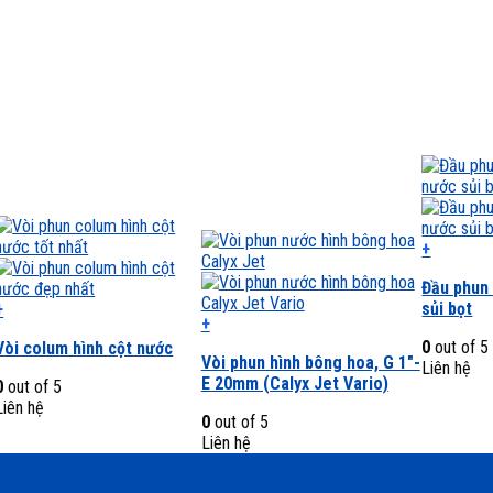
+
Sản
Đầu phun
phẩm
sủi bọt
+
này
+
Sản
có
Sản
0
out of 5
Vòi colum hình cột nước
phẩm
nhiều
Vòi phun hình bông hoa, G 1″-
phẩm
Liên hệ
này
biến
E 20mm (Calyx Jet Vario)
này
0
out of 5
có
thể.
có
Liên hệ
nhiều
Các
0
out of 5
nhiều
biến
tùy
Liên hệ
biến
hể.
chọn
thể.
Các
có
Các