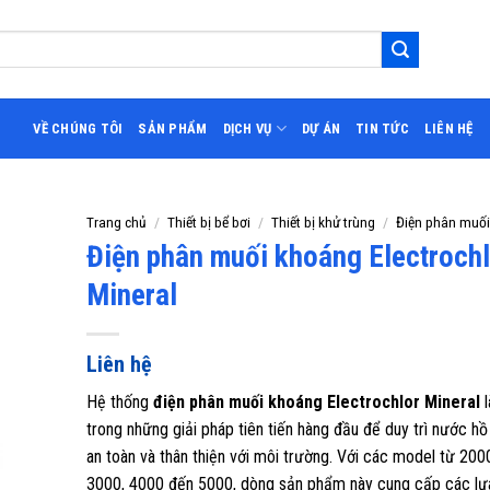
VỀ CHÚNG TÔI
SẢN PHẨM
DỊCH VỤ
DỰ ÁN
TIN TỨC
LIÊN HỆ
Trang chủ
/
Thiết bị bể bơi
/
Thiết bị khử trùng
/
Điện phân muối
Điện phân muối khoáng Electrochl
Mineral
Liên hệ
Hệ thống
điện phân muối khoáng Electrochlor Mineral
trong những giải pháp tiên tiến hàng đầu để duy trì nước hồ
an toàn và thân thiện với môi trường. Với các model từ 200
3000, 4000 đến 5000, dòng sản phẩm này cung cấp các lự