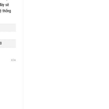
đây sẽ
hệ thống
50
XÓA