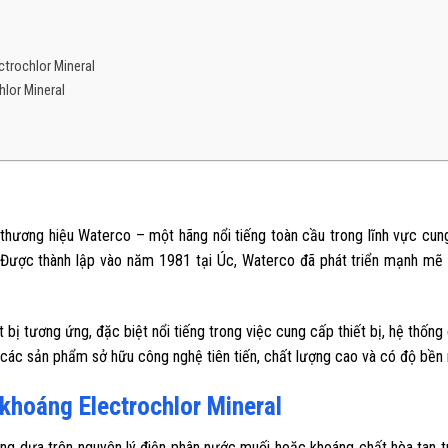
trochlor Mineral
hlor Mineral
thương hiệu Waterco – một hãng nổi tiếng toàn cầu trong lĩnh vực cung
c. Được thành lập vào năm 1981 tại Úc, Waterco đã phát triển mạnh mẽ 
 bị tương ứng, đặc biệt nổi tiếng trong việc cung cấp thiết bị, hệ thống
 các sản phẩm sở hữu công nghệ tiên tiến, chất lượng cao và có độ bề
 khoáng Electrochlor Mineral
ộng dựa trên nguyên lý điện phân nước muối hoặc khoáng chất hòa tan t