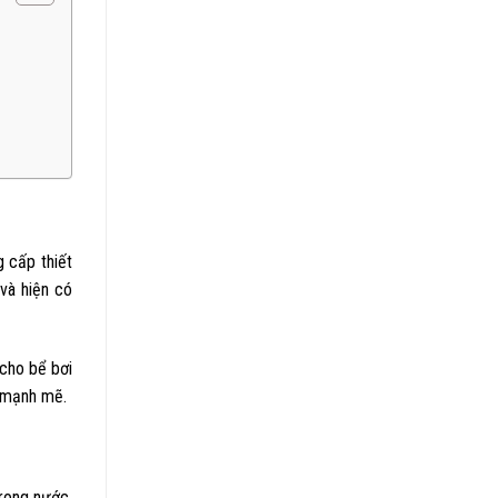
 cấp thiết
và hiện có
 cho bể bơi
n mạnh mẽ.
rong nước.