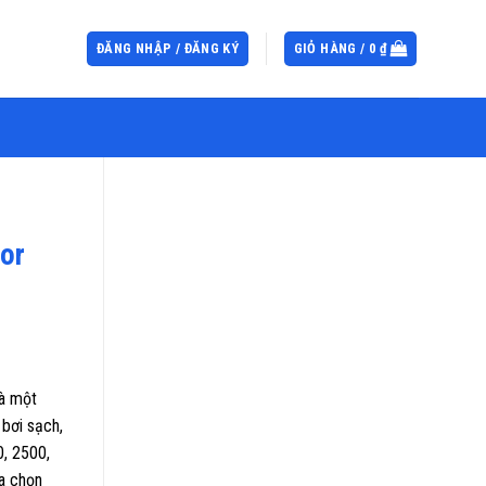
ĐĂNG NHẬP / ĐĂNG KÝ
GIỎ HÀNG /
0
₫
or
là một
 bơi sạch,
0, 2500,
a chọn