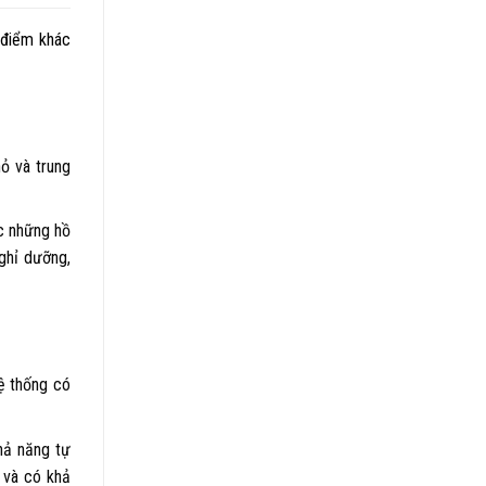
 điểm khác
ỏ và trung
c những hồ
ghỉ dưỡng,
ệ thống có
hả năng tự
 và có khả