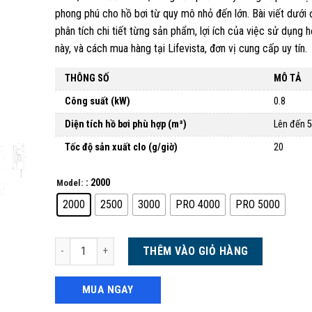
phong phú cho hồ bơi từ quy mô nhỏ đến lớn. Bài viết dưới 
phân tích chi tiết từng sản phẩm, lợi ích của việc sử dụng 
này, và cách mua hàng tại Lifevista, đơn vị cung cấp uy tín.
THÔNG SỐ
MÔ TẢ
Công suất (kW)
0.8
Diện tích hồ bơi phù hợp (m³)
Lên đến 
Tốc độ sản xuất clo (g/giờ)
20
: 2000
Model:
2000
2500
3000
PRO 4000
PRO 5000
Điện phân muối khoáng Electrochlor Mineral số lượng
THÊM VÀO GIỎ HÀNG
MUA NGAY