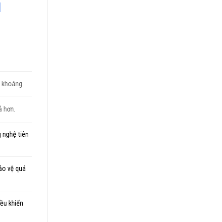
l
i khoáng.
ả hơn.
g nghệ tiên
ảo vệ quá
iều khiển