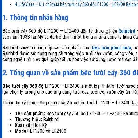
4. LifeVista – Địa chỉ mua béc tưới cây 360 độ LF1200 – LF2400 Rainbi
1. Thông tin nhãn hàng
Béc tưới cây 360 độ LF1200 – LF2400 đến từ thương hiệu
Rainbird
–
vào năm 1933 tại Mỹ và đã trở thành một trong những công ty hàng đầu
Rainbird chuyên cung cấp các sản phẩm như:
béc tưới phun mưa
, t
Rainbird
được sử dụng rộng rãi trong việc tưới sân vườn, công viên, s
công nghệ tưới hiệu quả, giúp tối ưu hóa việc sử dụng nước mà vẫn đ
2. Tổng quan về sản phẩm béc tưới cây 360 đ
Béc tưới cây 360 độ
LF1200 – LF2400 là một loại thiết bị tưới nước 
lựa chọn lý tưởng cho các ứng dụng tưới cây, tưới cỏ, vườn cây ăn trái
Thông tin kỹ thuật tổng quan của 2 loại béc tưới LF1200 – LF2400 Rai
Tên sản phẩm:
Béc tưới cây 360 độ LF1200 – LF2400 Rainbird
Thương hiệu:
Rainbird
Xuất xứ:
Hoa Kỳ
Model
: LF1200 và LF2400