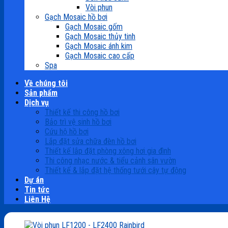
Vòi phun
Gạch Mosaic hồ bơi
Gạch Mosaic gốm
Gạch Mosaic thủy tinh
Gạch Mosaic ánh kim
Gạch Mosaic cao cấp
Spa
Về chúng tôi
Sản phẩm
Dịch vụ
Thiết kế thi công hồ bơi
Bảo trì vệ sinh hồ bơi
Cứu hộ hồ bơi
Lắp đặt sửa chữa đèn hồ bơi
Thiết kế lắp đặt phòng xông hơi gia đình
Thi công nhạc nước & tiểu cảnh sân vườn
Thiết kế & lắp đặt hệ thống tưới cây tự động
Dự án
Tin tức
Liên Hệ