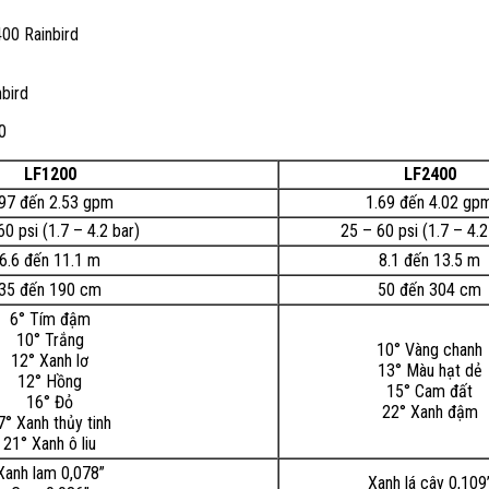
00 Rainbird
bird
0
LF1200
LF2400
.97 đến 2.53 gpm
1.69 đến 4.02 gp
0 psi (1.7 – 4.2 bar)
25 – 60 psi (1.7 – 4.2
6.6 đến 11.1 m
8.1 đến 13.5 m
35 đến 190 cm
50 đến 304 cm
6° Tím đậm
10° Trắng
10° Vàng chanh
12° Xanh lơ
13° Màu hạt dẻ
12° Hồng
15° Cam đất
16° Đỏ
22° Xanh đậm
7° Xanh thủy tinh
21° Xanh ô liu
Xanh lam 0,078”
Xanh lá cây 0,109