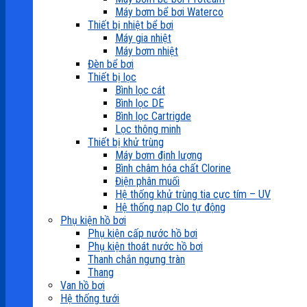
Máy bơm bể bơi Waterco
Thiết bị nhiệt bể bơi
Máy gia nhiệt
Máy bơm nhiệt
Đèn bể bơi
Thiết bị lọc
Bình lọc cát
Bình lọc DE
Bình lọc Cartrigde
Lọc thông minh
Thiết bị khử trùng
Máy bơm định lượng
Bình châm hóa chất Clorine
Điện phân muối
Hệ thống khử trùng tia cực tím – UV
Hệ thống nạp Clo tự động
Phụ kiện hồ bơi
Phụ kiện cấp nước hồ bơi
Phụ kiện thoát nước hồ bơi
Thanh chắn ngưng tràn
Thang
Van hồ bơi
Hệ thống tưới