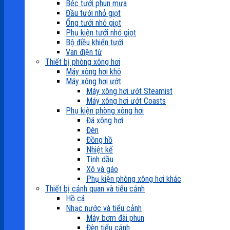
Béc tưới phun mưa
Đầu tưới nhỏ giọt
Ống tưới nhỏ giọt
Phụ kiện tưới nhỏ giọt
Bộ điều khiển tưới
Van điện từ
Thiết bị phòng xông hơi
Máy xông hơi khô
Máy xông hơi ướt
Máy xông hơi ướt Steamist
Máy xông hơi ướt Coasts
Phụ kiện phòng xông hơi
Đá xông hơi
Đèn
Đồng hồ
Nhiệt kế
Tinh dầu
Xô và gáo
Phụ kiện phòng xông hơi khác
Thiết bị cảnh quan và tiểu cảnh
Hồ cá
Nhạc nước và tiểu cảnh
Máy bơm đài phun
Đèn tiểu cảnh