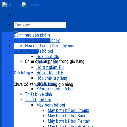
Skip
to
content
Tìm
kiếm:
Danh mục sản phẩm
Sản phẩm bán chạy
Đăng nhập / Đăng ký
Hóa chất nông lâm thủy sản
Hóa chất hồ bơi
Giỏ hàng /
0
₫
Hóa chất Clo
Chưa có sản phẩm trong giỏ hàng.
Diệt rêu, tảo
Hỗ trợ giảm PH
Hỗ trợ tăng PH
Giỏ hàng
Hóa chất trợ lắng
Bột trợ lọc
Chưa có sản phẩm trong giỏ hàng.
Kiểm tra nước hồ bơi
Thiết bị vệ sinh
Thiết bị bể bơi
Máy bơm bể bơi
Máy bơm bể bơi Emaux
Máy bơm bể bơi Saci
Máy bơm bể bơi Pentair
Máy bơm bể bơi Proteam