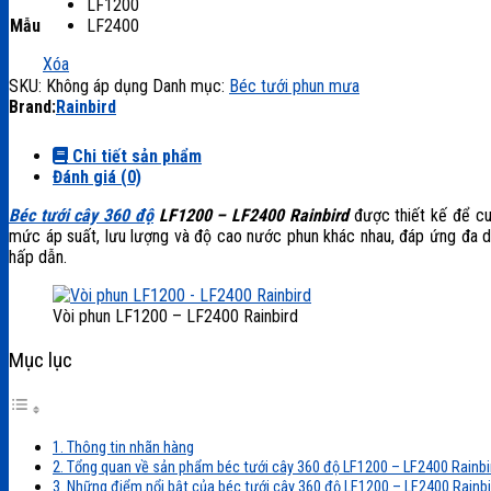
LF1200
Mẫu
LF2400
Xóa
SKU:
Không áp dụng
Danh mục:
Béc tưới phun mưa
Brand:
Rainbird
Chi tiết sản phẩm
Đánh giá (0)
Béc tưới cây 360 độ
LF1200 – LF2400 Rainbird
được thiết kế để cun
mức áp suất, lưu lượng và độ cao nước phun khác nhau, đáp ứng đa d
hấp dẫn.
Vòi phun LF1200 – LF2400 Rainbird
Mục lục
1. Thông tin nhãn hàng
2. Tổng quan về sản phẩm béc tưới cây 360 độ LF1200 – LF2400 Rainbi
3. Những điểm nổi bật của béc tưới cây 360 độ LF1200 – LF2400 Rainbi