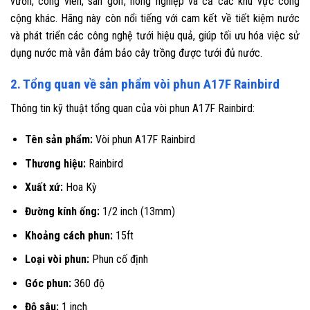
vườn, công viên, sân golf, nông nghiệp và cả các khu vực công
cộng khác. Hãng này còn nổi tiếng với cam kết về tiết kiệm nước
và phát triển các công nghệ tưới hiệu quả, giúp tối ưu hóa việc sử
dụng nước mà vẫn đảm bảo cây trồng được tưới đủ nước.
2. Tổng quan về sản phẩm vòi phun A17F Rainbird
Thông tin kỹ thuật tổng quan của vòi phun A17F Rainbird:
Tên sản phẩm:
Vòi phun A17F Rainbird
Thương hiệu:
Rainbird
Xuất xứ:
Hoa Kỳ
Đường kính ống:
1/2 inch (13mm)
Khoảng cách phun:
15ft
Loại vòi phun:
Phun cố định
Góc phun:
360 độ
Độ sâu:
1 inch