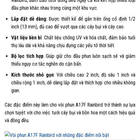
Rainbird, đảm bảo tưới đồng đều ngay cả khi kết hợp nhiều loại
đầu phun khác nhau trong cùng một khu vực.
Lắp đặt dễ dàng
: Được thiết kế để gắn trên ống cố định 1/2
inch (13 mm), đủ cao để vượt qua các cây bụi và cây cao.
Vật liệu bền bỉ
: Chất liệu chống UV và hóa chất, đảm bảo tuổi
thọ lâu dài và khả năng chịu đựng các yếu tố thời tiết.
Bộ lọc tích hợp
: Giúp giữ cho đầu phun luôn sạch sẽ và giảm
thiểu nguy cơ tắc nghẽn do cặn bẩn.
Kích thước nhỏ gọn
: Với chiều cao 2 inch, độ sâu 1 inch và
chiều rộng 1 inch, dễ dàng lắp đặt và thích hợp cho nhiều không
gian.
Các đặc điểm này làm cho vòi phun A17F Rainbird trở thành sự lựa
chọn tuyệt vời cho việc tưới cây bụi và bồn hoa một cách hiệu quả
và đồng đều.