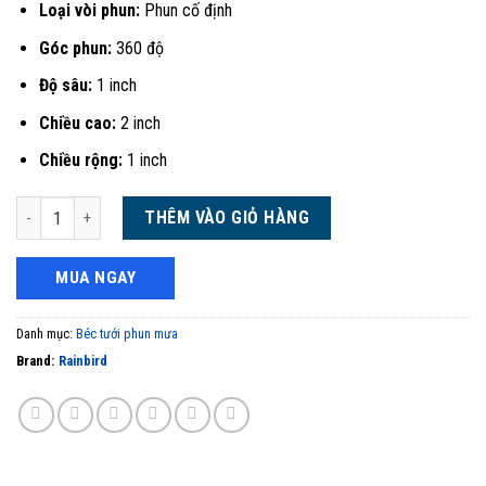
Loại vòi phun:
Phun cố định
Góc phun:
360 độ
Độ sâu:
1 inch
Chiều cao:
2 inch
Chiều rộng:
1 inch
Vòi phun A17F Rainbird số lượng
THÊM VÀO GIỎ HÀNG
MUA NGAY
Danh mục:
Béc tưới phun mưa
Brand:
Rainbird