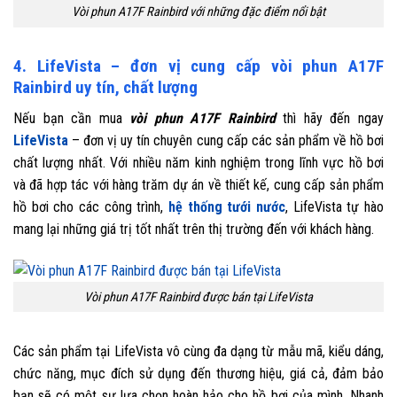
Vòi phun A17F Rainbird với những đặc điểm nổi bật
4. LifeVista – đơn vị cung cấp vòi phun A17F
Rainbird uy tín, chất lượng
Nếu bạn cần mua
vòi phun A17F Rainbird
thì hãy đến ngay
LifeVista
– đơn vị uy tín chuyên cung cấp các sản phẩm về hồ bơi
chất lượng nhất. Với nhiều năm kinh nghiệm trong lĩnh vực hồ bơi
và đã hợp tác với hàng trăm dự án về thiết kế, cung cấp sản phẩm
hồ bơi cho các công trình,
hệ thống tưới nước
, LifeVista tự hào
mang lại những giá trị tốt nhất trên thị trường đến với khách hàng.
Vòi phun A17F Rainbird được bán tại LifeVista
Các sản phẩm tại LifeVista vô cùng đa dạng từ mẫu mã, kiểu dáng,
chức năng, mục đích sử dụng đến thương hiệu, giá cả, đảm bảo
bạn sẽ có một sự lựa chọn hoàn hảo cho hồ bơi của mình. Nhanh