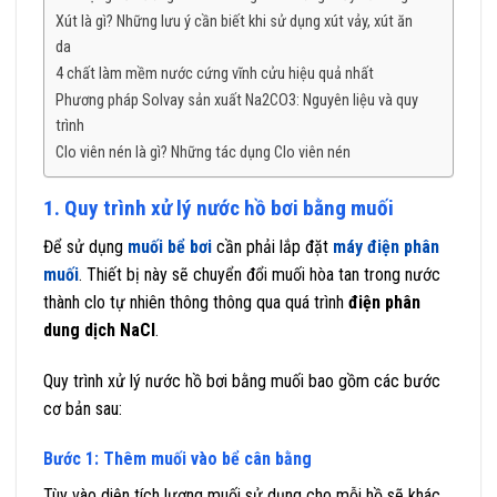
Xút là gì? Những lưu ý cần biết khi sử dụng xút vảy, xút ăn
da
4 chất làm mềm nước cứng vĩnh cửu hiệu quả nhất
Phương pháp Solvay sản xuất Na2CO3: Nguyên liệu và quy
trình
Clo viên nén là gì? Những tác dụng Clo viên nén
1. Quy trình xử lý nước hồ bơi bằng muối
Để sử dụng
muối bể bơi
cần phải lắp đặt
máy điện phân
muối
. Thiết bị này sẽ chuyển đổi muối hòa tan trong nước
thành clo tự nhiên thông thông qua quá trình
điện phân
dung dịch NaCl
.
Quy trình xử lý nước hồ bơi bằng muối bao gồm các bước
cơ bản sau:
Bước 1: Thêm muối vào bể cân bằng
Tùy vào diện tích lượng muối sử dụng cho mỗi hồ sẽ khác