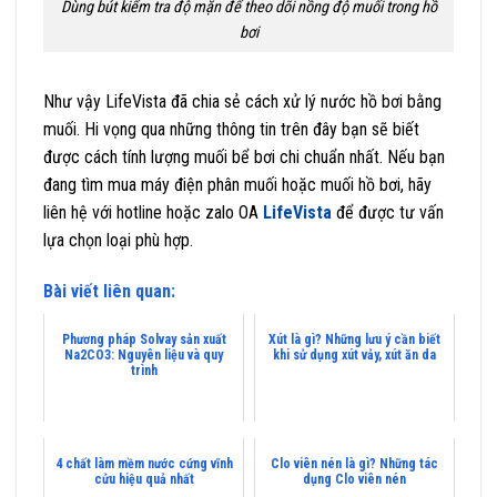
Dùng bút kiểm tra độ mặn để theo dõi nồng độ muối trong hồ
bơi
Như vậy LifeVista đã chia sẻ cách xử lý nước hồ bơi bằng
muối. Hi vọng qua những thông tin trên đây bạn sẽ biết
được cách tính lượng muối bể bơi chi chuẩn nhất. Nếu bạn
đang tìm mua máy điện phân muối hoặc muối hồ bơi, hãy
liên hệ với hotline hoặc zalo OA
LifeVista
để được tư vấn
lựa chọn loại phù hợp.
Bài viết liên quan:
Phương pháp Solvay sản xuất
Xút là gì? Những lưu ý cần biết
Na2CO3: Nguyên liệu và quy
khi sử dụng xút vảy, xút ăn da
trình
4 chất làm mềm nước cứng vĩnh
Clo viên nén là gì? Những tác
cửu hiệu quả nhất
dụng Clo viên nén