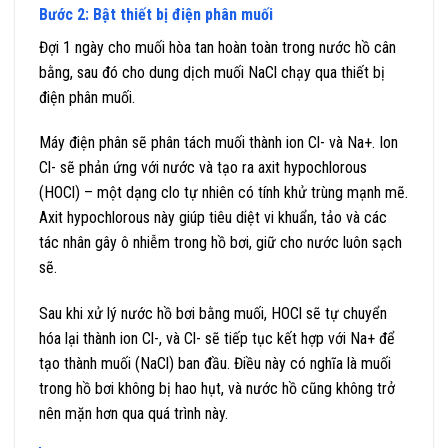
Bước 2: Bật thiết bị điện phân muối
Đợi 1 ngày cho muối hòa tan hoàn toàn trong nước hồ cân
bằng, sau đó cho dung dịch muối NaCl chạy qua thiết bị
điện phân muối.
Máy điện phân sẽ phân tách muối thành ion Cl- và Na+. Ion
Cl- sẽ phản ứng với nước và tạo ra axit hypochlorous
(HOCl) – một dạng clo tự nhiên có tính khử trùng mạnh mẽ.
Axit hypochlorous này giúp tiêu diệt vi khuẩn, tảo và các
tác nhân gây ô nhiễm trong hồ bơi, giữ cho nước luôn sạch
sẽ.
Sau khi xử lý nước hồ bơi bằng muối, HOCl sẽ tự chuyển
hóa lại thành ion Cl-, và Cl- sẽ tiếp tục kết hợp với Na+ để
tạo thành muối (NaCl) ban đầu. Điều này có nghĩa là muối
trong hồ bơi không bị hao hụt, và nước hồ cũng không trở
nên mặn hơn qua quá trình này.