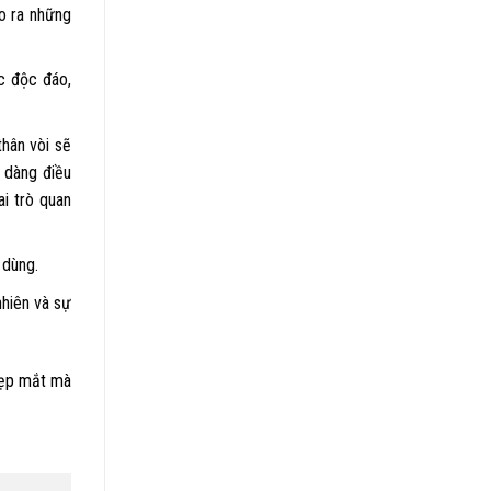
o ra những
c độc đáo,
thân vòi sẽ
 dàng điều
i trò quan
 dùng.
nhiên và sự
 đẹp mắt mà