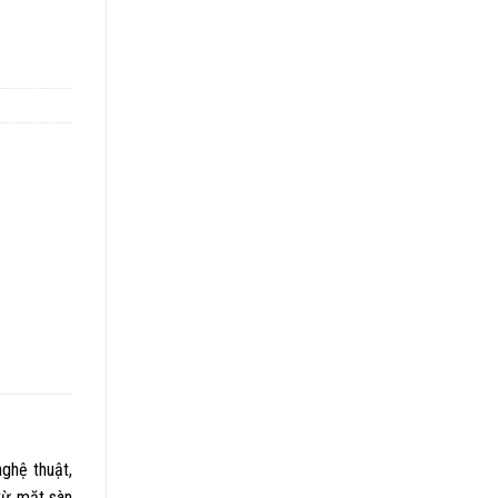
nghệ thuật,
từ mặt sàn