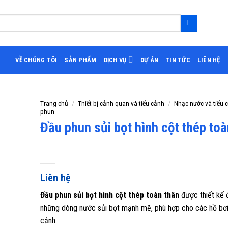
VỀ CHÚNG TÔI
SẢN PHẨM
DỊCH VỤ
DỰ ÁN
TIN TỨC
LIÊN HỆ
Trang chủ
/
Thiết bị cảnh quan và tiểu cảnh
/
Nhạc nước và tiểu 
phun
Đầu phun sủi bọt hình cột thép toà
Liên hệ
Đầu phun sủi bọt hình cột thép toàn thân
được thiết kế 
những dòng nước sủi bọt mạnh mẽ, phù hợp cho các hồ bơi
cảnh.