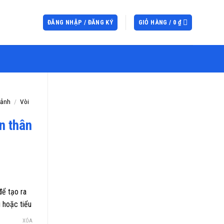
ĐĂNG NHẬP / ĐĂNG KÝ
GIỎ HÀNG /
0
₫
cảnh
/
Vòi
n thân
để tạo ra
 hoặc tiểu
XÓA