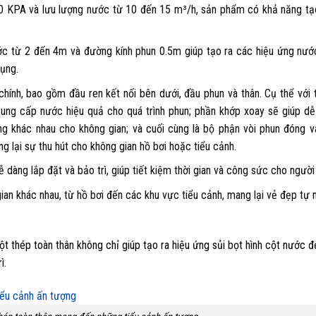
00 KPA và lưu lượng nước từ 10 đến 15 m³/h, sản phẩm có khả năng tạ
ớc từ 2 đến 4m và đường kính phun 0.5m giúp tạo ra các hiệu ứng nướ
dụng.
hính, bao gồm đầu ren kết nối bên dưới, đầu phun và thân. Cụ thể với 
ng cấp nước hiệu quả cho quá trình phun; phần khớp xoay sẽ giúp dễ
g khác nhau cho không gian; và cuối cùng là bộ phận vòi phun đóng va
g lại sự thu hút cho không gian hồ bơi hoặc tiểu cảnh.
 dàng lắp đặt và bảo trì, giúp tiết kiệm thời gian và công sức cho người
gian khác nhau, từ hồ bơi đến các khu vực tiểu cảnh, mang lại vẻ đẹp tự 
t thép toàn thân không chỉ giúp tạo ra hiệu ứng sủi bọt hình cột nước
ì.