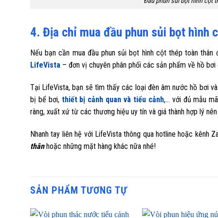
Đầu phun sủi bọt hình cột 
4. Địa chỉ mua đầu phun sủi bọt hình 
Nếu bạn cần mua đầu phun sủi bọt hình cột thép toàn thân 
LifeVista
– đơn vị chuyên phân phối các sản phẩm về hồ bơi 
Tại LifeVista, bạn sẽ tìm thấy các loại đèn âm nước hồ bơi 
bị bể bơi,
thiết bị cảnh quan và tiểu cảnh
,… với đủ mẫu mã
ràng, xuất xứ từ các thương hiệu uy tín và giá thành hợp lý n
Nhanh tay liên hệ với LifeVista thông qua hotline hoặc kênh 
thân
hoặc những mặt hàng khác nữa nhé!
SẢN PHẨM TƯƠNG TỰ