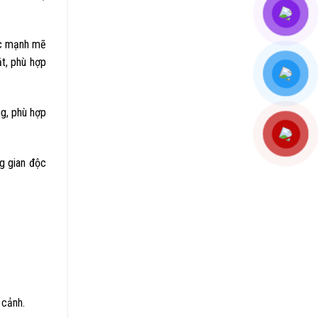
ớc mạnh mẽ
t, phù hợp
g, phù hợp
g gian độc
 cảnh.