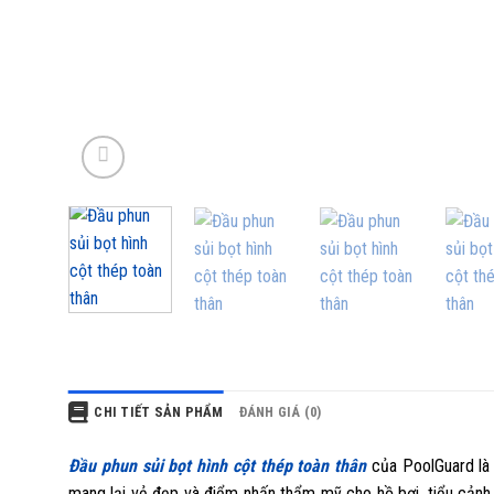
CHI TIẾT SẢN PHẨM
ĐÁNH GIÁ (0)
Đầu phun sủi bọt hình cột thép toàn thân
của
PoolGuard là
mang lại vẻ đẹp và điểm nhấn thẩm mỹ cho hồ bơi, tiểu cảnh