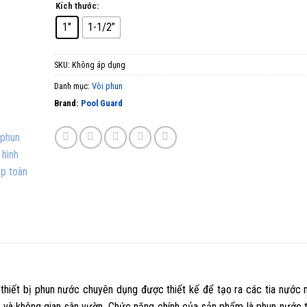
Kích thước:
1"
1-1/2”
SKU:
Không áp dụng
Danh mục:
Vòi phun
Brand:
Pool Guard
 thiết bị phun nước chuyên dụng được thiết kế để tạo ra các tia nước 
, và không gian sân vườn. Chức năng chính của sản phẩm là phun nước 