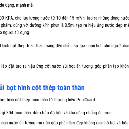
c đa dạng, mạnh mẽ.
 200 KPA, cho lưu lượng nước từ 10 đến 15 m³/h, tạo ra những dòng nư
 phẩm, cùng với đường kính phun là 0.5m, tạo ra hiệu ứng nước đẹp mắ
ho người sử dụng.
 hình cột thép toàn thân mang đến nhiều sự lựa chọn hơn cho người dùn
lắp đặt tạo ra hiệu ứng cột nước sủi bọt ấn tượng, góp phần tạo khôn
i bọt hình cột thép toàn thân
ọt hình cột thép toàn thân từ thương hiệu PoolGuard:
 gỉ 304 toàn thân, đảm bảo độ bền và khả năng chống ăn mòn.
g phun nước ấn tượng mà còn góp phần làm đẹp không gian hồ bơi và tiểu