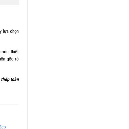
y lựa chọn
móc, thiết
uồn gốc rõ
 thép toàn