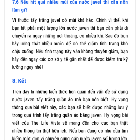
7.6 Nếu hít quá nhiều mùi của nước javel thì cần nên
làm gì?
Vì thuốc tẩy trắng javel có mùi khá hắc. Chính vì thế, khi
bạn hít phải một lượng lớn nước javen thì bạn cần phải di
chuyển ra ngay những nơi thoáng, có nhiều khí. Sau đó bạn
hãy uống thật nhiều nước để có thể giảm tình trạng khó
chịu xuống. Nếu tình trạng này vẫn không thuyên giảm, bạn
hãy đến ngay các cơ sở y tế gần nhất để được kiểm tra kỹ
lưỡng ngay nhé!
8. Kết
Trên đây là những kiến thức liên quan đến vấn đề sử dụng
nước javen tẩy trắng quần áo mà bạn nên biết. Hy vọng
thông qua bài viết này, các bạn sẽ biết được những lưu ý
trong quá trình tẩy trắng quần áo bằng javen. Hy vọng bài
viết của The Life Vista sẽ mang đến cho các bạn thật
nhiều thông tin thật hữu ích. Nếu bạn đang có nhu cầu tìm
kiếm một đơn vị chuyên cung cấp nước javen số lượng lớn.