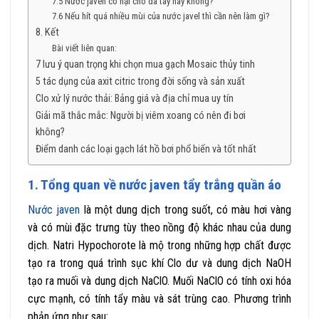
7.5 Nước javen có hại cho da tay hay không?
7.6 Nếu hít quá nhiều mùi của nước javel thì cần nên làm gì?
8. Kết
Bài viết liên quan:
7 lưu ý quan trọng khi chọn mua gạch Mosaic thủy tinh
5 tác dụng của axit citric trong đời sống và sản xuất
Clo xử lý nước thải: Bảng giá và địa chỉ mua uy tín
Giải mã thắc mắc: Người bị viêm xoang có nên đi bơi
không?
Điểm danh các loại gạch lát hồ bơi phổ biến và tốt nhất
1. Tổng quan về nước javen tẩy trắng quần áo
Nước javen
là một dung dịch trong suốt, có màu hơi vàng
và có mùi đặc trưng tùy theo nồng độ khác nhau của dung
dịch. Natri Hypochorote là mộ trong những hợp chất được
tạo ra trong quá trình sục khí Clo dư và dung dịch NaOH
tạo ra muối và dung dịch NaClO. Muối NaClO có tính oxi hóa
cực mạnh, có tính tẩy màu và sát trùng cao. Phương trình
phản ứng như sau: