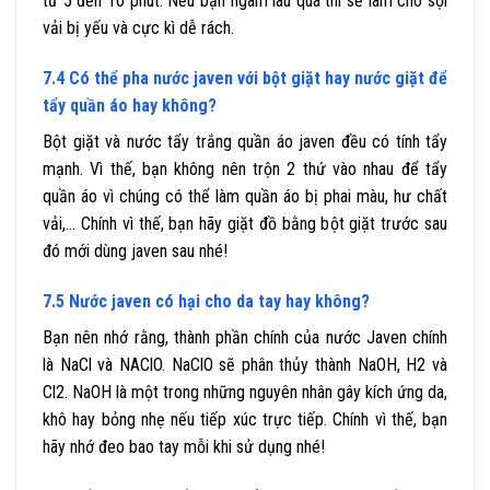
từ 5 đến 10 phút. Nếu bạn ngâm lâu quá thì sẽ làm cho sợi
vải bị yếu và cực kì dễ rách.
7.4 Có thể pha nước javen với bột giặt hay nước giặt để
tẩy quần áo hay không?
Bột giặt và nước tẩy trắng quần áo javen đều có tính tẩy
mạnh. Vì thế, bạn không nên trộn 2 thứ vào nhau để tẩy
quần áo vì chúng có thể làm quần áo bị phai màu, hư chất
vải,… Chính vì thế, bạn hãy giặt đồ bằng bột giặt trước sau
đó mới dùng javen sau nhé!
7.5 Nước javen có hại cho da tay hay không?
Bạn nên nhớ rằng, thành phần chính của nước Javen chính
là NaCl và NAClO. NaClO sẽ phân thủy thành NaOH, H2 và
Cl2. NaOH là một trong những nguyên nhân gây kích ứng da,
khô hay bỏng nhẹ nếu tiếp xúc trực tiếp. Chính vì thế, bạn
hãy nhớ đeo bao tay mỗi khi sử dụng nhé!