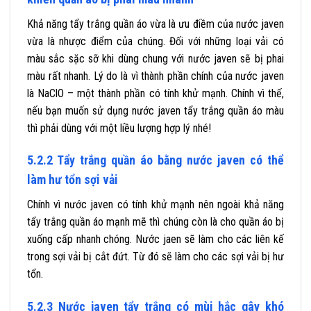
Khả năng tẩy trắng quần áo vừa là ưu điềm của nước javen
vừa là nhược điểm của chúng. Đối với những loại vải có
màu sắc sặc sỡ khi dùng chung với nước javen sẽ bị phai
màu rất nhanh. Lý do là vì thành phần chính của nước javen
là NaClO – một thành phần có tính khử mạnh. Chính vì thế,
nếu bạn muốn sử dụng nước javen tẩy trắng quần áo màu
thì phải dùng với một liều lượng hợp lý nhé!
5.2.2 Tẩy trắng quần áo bằng nước javen có thể
làm hư tổn sợi vải
Chính vì nước javen có tính khử mạnh nên ngoài khả năng
tẩy trắng quần áo mạnh mẽ thì chúng còn là cho quần áo bị
xuống cấp nhanh chóng. Nước jaen sẽ làm cho các liên kế
trong sợi vải bị cắt đứt. Từ đó sẽ làm cho các sợi vải bị hư
tổn.
5.2.3 Nước javen tẩy trắng có mùi hắc gây khó