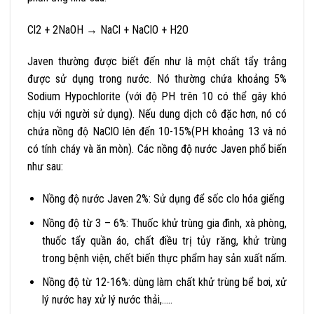
Cl2 + 2NaOH → NaCl + NaClO + H2O
Javen thường được biết đến như là một chất tẩy trắng
được sử dụng trong nước. Nó thường chứa khoảng 5%
Sodium Hypochlorite (với độ PH trên 10 có thể gây khó
chịu với người sử dụng). Nếu dung dịch cô đặc hơn, nó có
chứa nồng độ NaClO lên đến 10-15%(PH khoảng 13 và nó
có tính cháy và ăn mòn). Các nồng độ nước Javen phổ biến
như sau:
Nồng độ nước Javen 2%: Sử dụng để sốc clo hóa giếng
Nồng độ từ 3 – 6%: Thuốc khử trùng gia đình, xà phòng,
thuốc tẩy quần áo, chất điều trị tủy răng, khử trùng
trong bệnh viện, chết biến thực phẩm hay sản xuất nấm.
Nồng độ từ 12-16%: dùng làm chất khử trùng bể bơi, xử
lý nước hay xử lý nước thải,…..