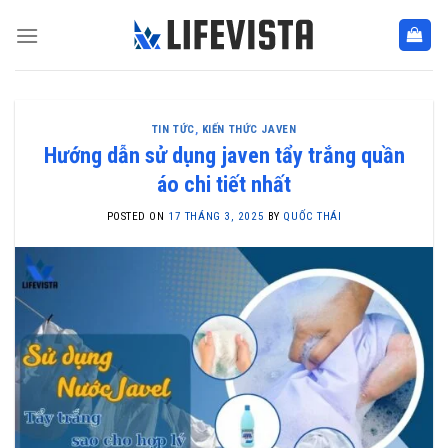
Skip
to
content
TIN TỨC
,
KIẾN THỨC JAVEN
Hướng dẫn sử dụng javen tẩy trắng quần
áo chi tiết nhất
POSTED ON
17 THÁNG 3, 2025
BY
QUỐC THÁI