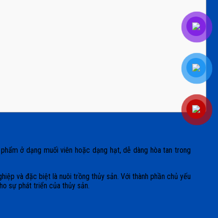
n phẩm ở dạng muối viên hoặc dạng hạt, dễ dàng hòa tan trong
hiệp và đặc biệt là nuôi trồng thủy sản. Với thành phần chủ yếu
ho sự phát triển của thủy sản.