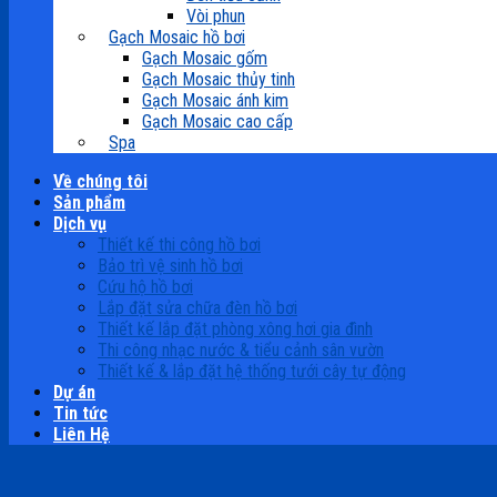
Vòi phun
Gạch Mosaic hồ bơi
Gạch Mosaic gốm
Gạch Mosaic thủy tinh
Gạch Mosaic ánh kim
Gạch Mosaic cao cấp
Spa
Về chúng tôi
Sản phẩm
Dịch vụ
Thiết kế thi công hồ bơi
Bảo trì vệ sinh hồ bơi
Cứu hộ hồ bơi
Lắp đặt sửa chữa đèn hồ bơi
Thiết kế lắp đặt phòng xông hơi gia đình
Thi công nhạc nước & tiểu cảnh sân vườn
Thiết kế & lắp đặt hệ thống tưới cây tự động
Dự án
Tin tức
Liên Hệ