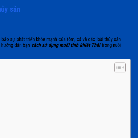
hủy sản
m bảo sự phát triển khỏe mạnh của tôm, cá và các loài thủy sản
 sẽ hướng dẫn bạn
cách sử dụng muối tinh khiết Thái
trong nuôi