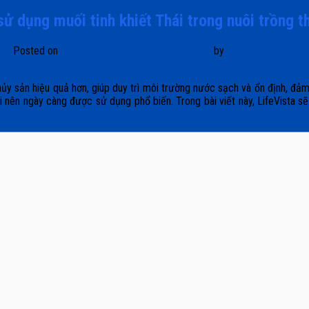
ử dụng muối tinh khiết Thái trong nuôi trồng t
Posted on
1 Tháng 12, 2024
27 Tháng 6, 2025
by
Lifevista
thủy sản hiệu quả hơn, giúp duy trì môi trường nước sạch và ổn định, đả
 trội nên ngày càng được sử dụng phổ biến. Trong bài viết này, LifeVista