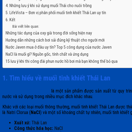
4. Những lưu ý khi sử dụng muối Thái cho nuôi trồng
5. LifeVista – Đơn vị phân phối muối tinh khiết Thái Lan uy tín
6. Kết
Bài viết liên quan:
Những tác dụng của oxy già trong đời sống hiện nay
Hướng dẫn những cách bơi sải đúng kỹ thuật cho người mới
Nước Javen mua ở đâu uy tín? Top 5 công dụng của nước Javen
NaCl là muối gì? Nguồn gốc, tính chất và ứng dụng
15 lưu ý khi thi công đài phun nước hồ bơi mà bạn không thể bỏ qua
1. Tìm hiểu về muối tinh khiết Thái Lan
Muối tinh khiết Thái Lan
là một sản phẩm được sản xuất từ quy trình
nước và sử dụng trong nhiều mục đích khác nhau.
Khác với các loại muối thông thường, muối tinh khiết Thái Lan được th
là Natri Clorua (
NaCl
) và một số khoáng chất tự nhiên, muối tinh khiết 
Xuất xứ:
Thái Lan
Công thức hóa học:
NaCl