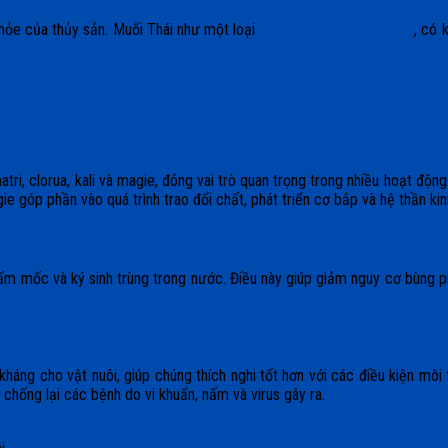
ỏe của thủy sản. Muối Thái như một loại
hóa chất điều chỉnh pH
, có 
i, clorua, kali và magie, đóng vai trò quan trọng trong nhiều hoạt động 
gie góp phần vào quá trình trao đổi chất, phát triển cơ bắp và hệ thần ki
n, nấm mốc và ký sinh trùng trong nước. Điều này giúp giảm nguy cơ bùng
kháng cho vật nuôi, giúp chúng thích nghi tốt hơn với các điều kiện môi
chống lại các bệnh do vi khuẩn, nấm và virus gây ra.