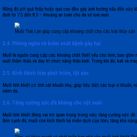
Nồng độ pH quá thấp hoặc quá cao đều gây ảnh hưởng xấu đến sức kh
định từ 7.5 đến 8.5 – khoảng an toàn cho đa số loài nuôi.
Muối Thái Lan giúp cung cấp khoáng chất cho các loài thủy sản
2.4. Phòng ngừa và kiểm soát bệnh gây hại
Muối là nguồn cung cấp các khoáng chất thiết yếu cho tôm, bao gồm natr
suất thẩm thấu và duy trì chức năng thần kinh. Trong khi đó, kali và ma
2.5. Kích thích tôm phát triển, lột xác
Muối tinh khiết có tính sát khuẩn nhẹ, giúp tiêu diệt các loại vi khuẩ
viêm da.
2.6. Tăng cường sức đề kháng cho vật nuôi
Muối tinh khiết đóng vai trò quan trọng trong việc tăng cường sức đề 
Bên cạnh đó, muối còn kích thích hệ miễn dịch của tôm, tăng khả năng 