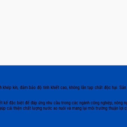
 khép kín, đảm bảo độ tinh khiết cao, không lẫn tạp chất độc hại. Sả
iết kế đặc biệt để đáp ứng nhu cầu trong các ngành công nghiệp, nông ng
giúp cải thiện chất lượng nước ao nuôi và mang lại môi trường thuận lợi c