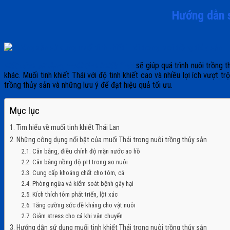
Hướng dẫn s
Biết cách sử dụng muối tinh khiết Thái
sẽ giúp quá trình nuôi trồng 
khác. Muối tinh khiết Thái với độ tinh khiết cao và nhiều lợi ích vượt
trồng thủy sản và những lưu ý để đạt hiệu quả tối ưu.
Mục lục
1. Tìm hiểu về muối tinh khiết Thái Lan
2. Những công dụng nổi bật của muối Thái trong nuôi trồng thủy sản
2.1. Cân bằng, điều chỉnh độ mặn nước ao hồ
2.2. Cân bằng nồng độ pH trong ao nuôi
2.3. Cung cấp khoáng chất cho tôm, cá
2.4. Phòng ngừa và kiểm soát bệnh gây hại
2.5. Kích thích tôm phát triển, lột xác
2.6. Tăng cường sức đề kháng cho vật nuôi
2.7. Giảm stress cho cá khi vận chuyển
3. Hướng dẫn sử dụng muối tinh khiết Thái trong nuôi trồng thủy sản