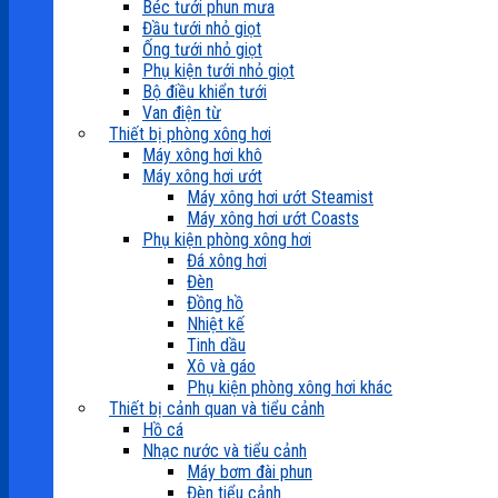
Béc tưới phun mưa
Đầu tưới nhỏ giọt
Ống tưới nhỏ giọt
Phụ kiện tưới nhỏ giọt
Bộ điều khiển tưới
Van điện từ
Thiết bị phòng xông hơi
Máy xông hơi khô
Máy xông hơi ướt
Máy xông hơi ướt Steamist
Máy xông hơi ướt Coasts
Phụ kiện phòng xông hơi
Đá xông hơi
Đèn
Đồng hồ
Nhiệt kế
Tinh dầu
Xô và gáo
Phụ kiện phòng xông hơi khác
Thiết bị cảnh quan và tiểu cảnh
Hồ cá
Nhạc nước và tiểu cảnh
Máy bơm đài phun
Đèn tiểu cảnh