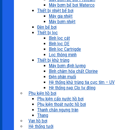
Máy bơm bể bơi Waterco
Thiết bị nhiệt bể bơi
Máy gia nhiệt
Máy bơm nhiệt
Đèn bể bơi
Thiết bị lọc
Bình lọc cát
Bình lọc DE
Bình lọc Cartrigde
Lọc thông minh
Thiết bị khử trùng
Máy bơm định lượng
Bình châm hóa chất Clorine
Điện phân muối
Hệ thống khử trùng tia cực tím – UV
Hệ thống nạp Clo tự động
Phụ kiện hồ bơi
Phụ kiện cấp nước hồ bơi
Phụ kiện thoát nước hồ bơi
Thanh chắn ngưng tràn
Thang
Van hồ bơi
Hệ thống tưới