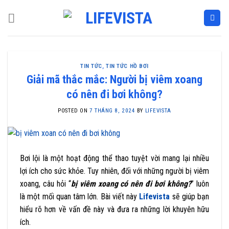
Skip
to
content
TIN TỨC
,
TIN TỨC HỒ BƠI
Giải mã thắc mắc: Người bị viêm xoang
có nên đi bơi không?
POSTED ON
7 THÁNG 8, 2024
BY
LIFEVISTA
Bơi lội là một hoạt động thể thao tuyệt vời mang lại nhiều
lợi ích cho sức khỏe. Tuy nhiên, đối với những người bị viêm
xoang, câu hỏi “
bị viêm xoang có nên đi bơi không?
” luôn
là một mối quan tâm lớn. Bài viết này
Lifevista
sẽ giúp bạn
hiểu rõ hơn về vấn đề này và đưa ra những lời khuyên hữu
ích.