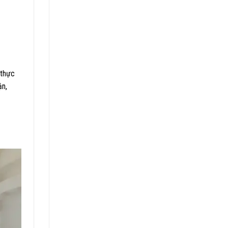
 thực
ận,