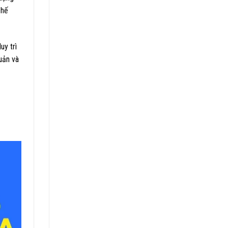
chế
uy trì
uản và