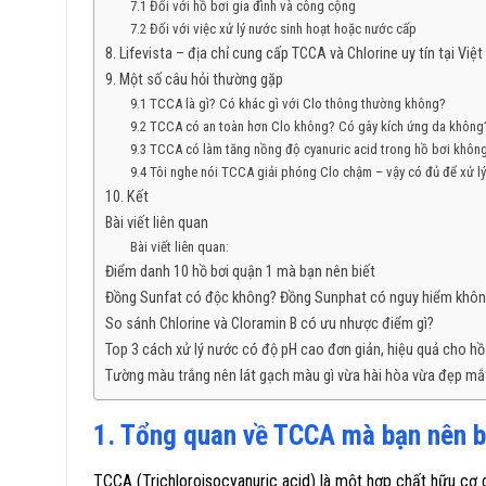
7.1 Đối với hồ bơi gia đình và công cộng
7.2 Đối với việc xử lý nước sinh hoạt hoặc nước cấp
8. Lifevista – địa chỉ cung cấp TCCA và Chlorine uy tín tại Việ
9. Một số câu hỏi thường gặp
9.1 TCCA là gì? Có khác gì với Clo thông thường không?
9.2 TCCA có an toàn hơn Clo không? Có gây kích ứng da không
9.3 TCCA có làm tăng nồng độ cyanuric acid trong hồ bơi khôn
9.4 Tôi nghe nói TCCA giải phóng Clo chậm – vậy có đủ để xử l
10. Kết
Bài viết liên quan
Bài viết liên quan:
Điểm danh 10 hồ bơi quận 1 mà bạn nên biết
Đồng Sunfat có độc không? Đồng Sunphat có nguy hiểm khô
So sánh Chlorine và Cloramin B có ưu nhược điểm gì?
Top 3 cách xử lý nước có độ pH cao đơn giản, hiệu quả cho hồ
Tường màu trắng nên lát gạch màu gì vừa hài hòa vừa đẹp mắ
1. Tổng quan về TCCA mà bạn nên b
TCCA (Trichloroisocyanuric acid) là một hợp chất hữu c