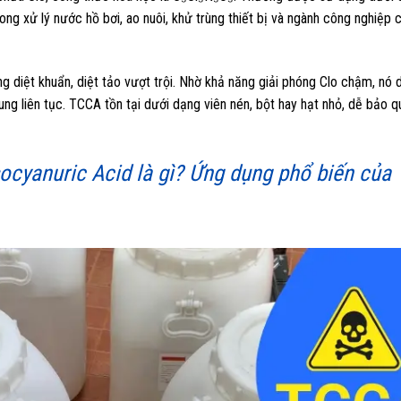
g xử lý nước hồ bơi, ao nuôi, khử trùng thiết bị và ngành công nghiệp 
 diệt khuẩn, diệt tảo vượt trội. Nhờ khả năng giải phóng Clo chậm, nó d
ung liên tục. TCCA tồn tại dưới dạng viên nén, bột hay hạt nhỏ, dễ bảo q
socyanuric Acid là gì? Ứng dụng phổ biến của