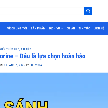
VỀ CHÚNG TÔI
SẢN PHẨM
DỊCH VỤ
DỰ ÁN
TIN TỨC
LIÊN HỆ
KIẾN THỨC CLO
,
TIN TỨC
orine – Đâu là lựa chọn hoàn hảo
 ON
3 THÁNG 7, 2025
BY
LIFEVISTA