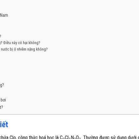
t Nam
?
g? Điều này có hại không?
ý nước bị ô nhiễm nặng không?
ng?
 bơi
t?
iết
ơ chứa Clo, công thức hoá học là C₃Cl₃N₃O₃. Thường được sử dụng dưới