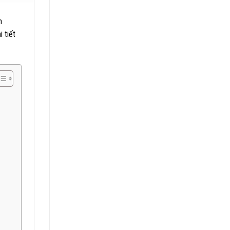
n
i tiết