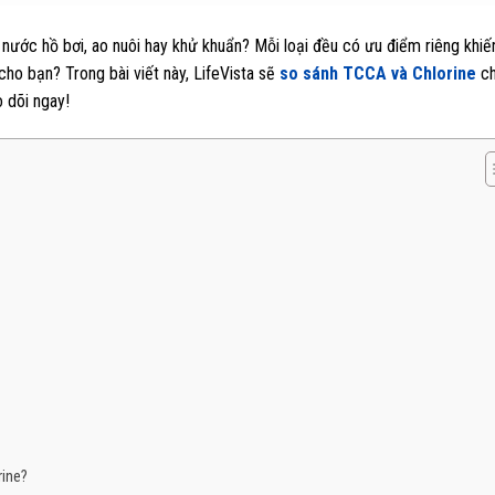
 nước hồ bơi, ao nuôi hay khử khuẩn? Mỗi loại đều có ưu điểm riêng khiế
ho bạn? Trong bài viết này, LifeVista sẽ
so sánh TCCA và Chlorine
ch
o dõi ngay!
rine?