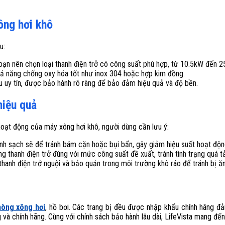
ông hơi khô
u:
 bạn nên chọn loại thanh điện trở có công suất phù hợp, từ 10.5kW đến 2
 khả năng chống oxy hóa tốt như inox 304 hoặc hợp kim đồng.
 uy tín, được bảo hành rõ ràng để bảo đảm hiệu quả và độ bền.
hiệu quả
hoạt động của máy xông hơi khô, người dùng cần lưu ý:
sinh sạch sẽ để tránh bám cặn hoặc bụi bẩn, gây giảm hiệu suất hoạt độn
 thanh điện trở đúng với mức công suất đề xuất, tránh tình trạng quá t
 thanh điện trở nguội và bảo quản trong môi trường khô ráo để tránh bị ă
hòng xông hơi
, hồ bơi. Các trang bị đều được nhập khẩu chính hãng đả
 và chính hãng. Cùng với chính sách bảo hành lâu dài, LifeVista mang đ