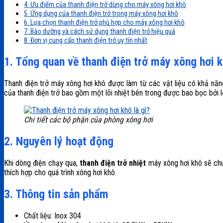
4. Ưu điểm của thanh điện trở dùng cho máy xông hơi khô
5. Ứng dụng của thanh điện trở trong máy xông hơi khô
6. Lựa chọn thanh điện trở phù hợp cho máy xông hơi khô
7. Bảo dưỡng và cách sử dụng thanh điện trở hiệu quả
8. Đơn vị cung cấp thanh điện trở uy tín nhất
1. Tổng quan về thanh điện trở máy xông hơi 
Thanh điện trở máy xông hơi khô được làm từ các vật liệu có khả năn
của thanh điện trở bao gồm một lõi nhiệt bên trong được bao bọc bởi l
Chi tiết các bộ phận của phòng xông hơi
2. Nguyên lý hoạt động
Khi dòng điện chạy qua,
thanh điện trở nhiệt
máy xông hơi khô sẽ chuy
thích hợp cho quá trình xông hơi khô.
3. Thông tin sản phẩm
Chất liệu: Inox 304