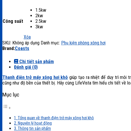
1.5kw
2kw
Công suất
2.5kw
3kw
Xóa
SKU:
Không áp dụng
Danh mục:
Phụ kiện phòng xông hơi
Brand:
Coasts
Chi tiết sản phẩm
Đánh giá (0)
Thanh điện trở máy xông hơi khô
giúp tạo ra nhiệt để duy trì môi 
cũng như độ bền của thiết bị. Hãy cùng LifeVista tìm hiểu chi tiết về l
Mục lục
1. Tổng quan về thanh điện trở máy xông hơi khô
2. Nguyên lý hoạt động
3. Thông tin sản phẩm