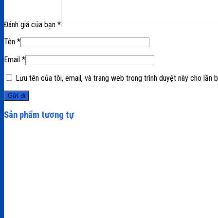
Đánh giá của bạn
*
Tên
*
Email
*
Lưu tên của tôi, email, và trang web trong trình duyệt này cho lần bì
Sản phẩm tương tự