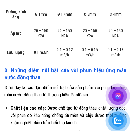
Đường kính
Ø 1mm
Ø 1.4mm
Ø 3mm
Ø 4mm
ống
20 – 150
20 – 150
20 – 150
20 – 150
Áp lực
KPA
KPA
KPA
KPA
0.1 – 0.12
0.1 – 0.15
0.1 – 0.18
Lưu lượng
0.1 m3/h
m3/h
m3/h
m3/h
3. Những điểm nổi bật của vòi phun hiệu ứng màn
nước đồng thau
Dưới đây là các đặc điểm nổi bật của sản phẩm vòi phun hiệu ứng
màn nước đồng thau từ thương hiệu PoolGuard:
Chất liệu cao cấp:
Được chế tạo từ đồng thau chất lượng cao,
vòi phun có khả năng chống ăn mòn và chịu được môi trường
khắc nghiệt, đảm bảo tuổi thọ lâu dài.