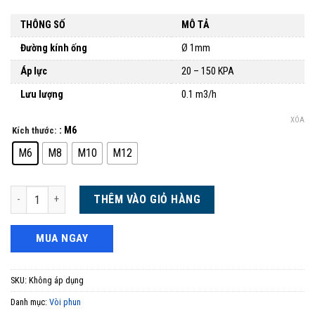
THÔNG SỐ
MÔ TẢ
Đường kính ống
Ø 1mm
Áp lực
20 – 150 KPA
Lưu lượng
0.1 m3/h
XÓA
: M6
Kích thước:
M6
M8
M10
M12
Vòi phun hiệu ứng màn nước đồng thau số lượng
THÊM VÀO GIỎ HÀNG
MUA NGAY
SKU:
Không áp dụng
Danh mục:
Vòi phun