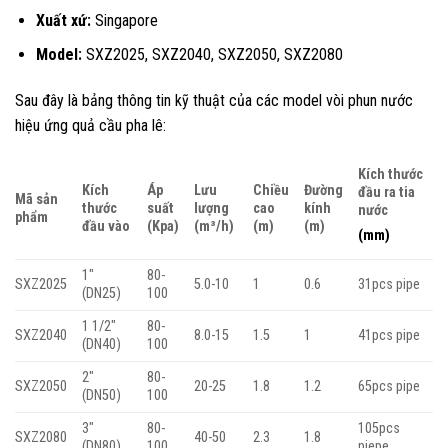
Xuất xứ:
Singapore
Model:
SXZ2025, SXZ2040, SXZ2050, SXZ2080
Sau đây là bảng thông tin kỹ thuật của các model vòi phun nước
hiệu ứng quả cầu pha lê:
Kích thước
Kích
Áp
Lưu
Chiều
Đường
đầu ra tia
Mã sản
thước
suất
lượng
cao
kính
nước
phẩm
đầu vào
(Kpa)
(m³/h)
(m)
(m)
(mm)
1″
80-
SXZ2025
5.0-10
1
0.6
31pcs pipe
(DN25)
100
1 1/2″
80-
SXZ2040
8.0-15
1.5
1
41pcs pipe
(DN40)
100
2″
80-
SXZ2050
20-25
1.8
1.2
65pcs pipe
(DN50)
100
3″
80-
105pcs
SXZ2080
40-50
2.3
1.8
(DN80)
100
piepe