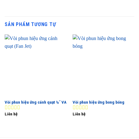
SẢN PHẨM TƯƠNG TỰ
Vòi phun hiệu ứng cánh quạt ½˝ VA
Vòi phun hiệu ứng bong bóng
Liên hệ
Liên hệ
0
0
out
out
of
of
5
5