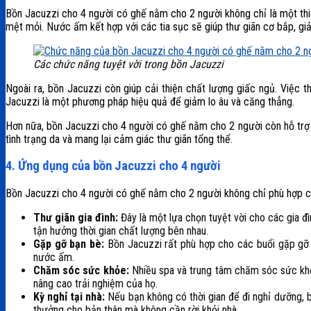
Bồn Jacuzzi cho 4 người có ghế nằm cho 2 người không chỉ là một thiết
mệt mỏi. Nước ấm kết hợp với các tia sục sẽ giúp thư giãn cơ bắp, gi
Các chức năng tuyệt vời trong bồn Jacuzzi
Ngoài ra, bồn Jacuzzi còn giúp cải thiện chất lượng giấc ngủ. Việc 
Jacuzzi là một phương pháp hiệu quả để giảm lo âu và căng thẳng.
Hơn nữa, bồn Jacuzzi cho 4 người có ghế nằm cho 2 người còn hỗ trợ 
tình trạng da và mang lại cảm giác thư giãn tổng thể.
4. Ứng dụng của bồn Jacuzzi cho 4 người
Bồn Jacuzzi cho 4 người có ghế nằm cho 2 người không chỉ phù hợp ch
Thư giãn gia đình:
Đây là một lựa chọn tuyệt vời cho các gia đì
tận hưởng thời gian chất lượng bên nhau.
Gặp gỡ bạn bè:
Bồn Jacuzzi rất phù hợp cho các buổi gặp gỡ b
nước ấm.
Chăm sóc sức khỏe:
Nhiều spa và trung tâm chăm sóc sức khỏ
nâng cao trải nghiệm của họ.
Kỳ nghỉ tại nhà:
Nếu bạn không có thời gian để đi nghỉ dưỡng, 
thưởng cho bản thân mà không cần rời khỏi nhà.