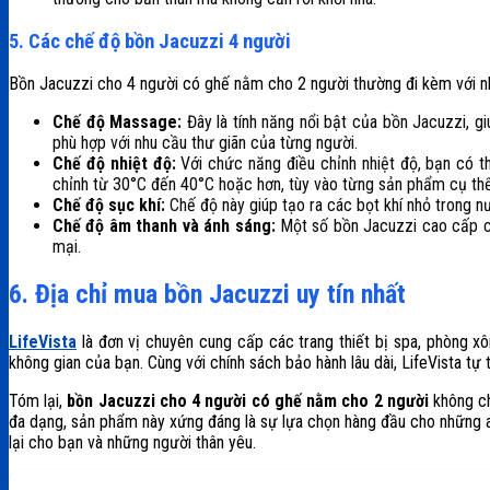
5. Các chế độ bồn Jacuzzi 4 người
Bồn Jacuzzi cho 4 người có ghế nằm cho 2 người thường đi kèm với n
Chế độ Massage:
Đây là tính năng nổi bật của bồn Jacuzzi, 
phù hợp với nhu cầu thư giãn của từng người.
Chế độ nhiệt độ:
Với chức năng điều chỉnh nhiệt độ, bạn có t
chỉnh từ 30°C đến 40°C hoặc hơn, tùy vào từng sản phẩm cụ thể
Chế độ sục khí:
Chế độ này giúp tạo ra các bọt khí nhỏ trong 
Chế độ âm thanh và ánh sáng:
Một số bồn Jacuzzi cao cấp cò
mại.
6. Địa chỉ mua bồn Jacuzzi uy tín nhất
LifeVista
là đơn vị chuyên cung cấp các trang thiết bị spa, phòng x
không gian của bạn. Cùng với chính sách bảo hành lâu dài, LifeVista tự
Tóm lại,
bồn Jacuzzi cho 4 người có ghế nằm cho 2 người
không ch
đa dạng, sản phẩm này xứng đáng là sự lựa chọn hàng đầu cho những a
lại cho bạn và những người thân yêu.