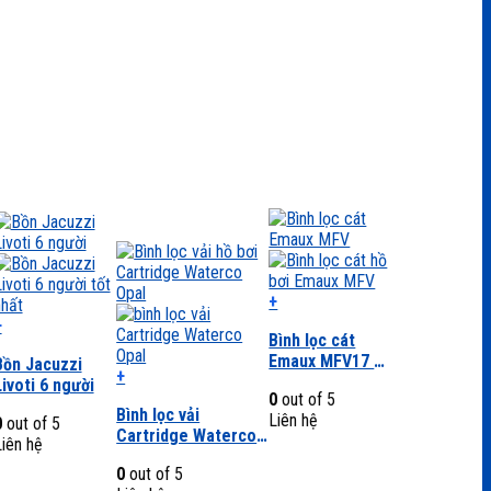
+
Sản
+
Bình lọc cát
phẩm
Emaux MFV17 –
này
Bồn Jacuzzi
+
MFV35 kèm van
có
Livoti 6 người
Sản
0
out of 5
ngang đa chiều
nhiều
Bình lọc vải
phẩm
Liên hệ
0
out of 5
biến
Cartridge Waterco
này
iên hệ
thể.
Opal 135, 180, 225,
có
Các
0
out of 5
270
nhiều
tùy