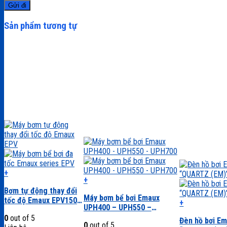
Sản phẩm tương tự
+
+
Sản
Sản
Bơm tự động thay đổi
phẩm
Máy bơm bể bơi Emaux
phẩm
tốc độ Emaux EPV150-
này
+
UPH400 – UPH550 –
này
300
có
Sản
UPH700
có
0
out of 5
Đèn hồ bơi E
nhiều
phẩm
0
out of 5