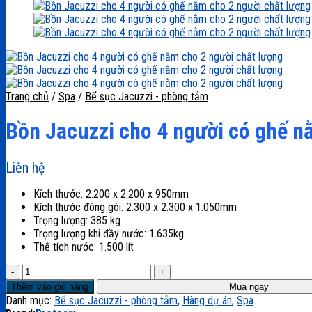
Trang chủ
/
Spa
/
Bể sục Jacuzzi - phòng tắm
Bồn Jacuzzi cho 4 người có ghế n
Liên hệ
Kích thước: 2.200 x 2.200 x 950mm
Kích thước đóng gói: 2.300 x 2.300 x 1.050mm
Trọng lượng: 385 kg
Trọng lượng khi đầy nước: 1.635kg
Thế tích nước: 1.500 lít
Bồn
Jacuzzi
Thêm vào giỏ hàng
Mua ngay
cho
Danh mục:
Bể sục Jacuzzi - phòng tắm
,
Hàng dự án
,
Spa
4