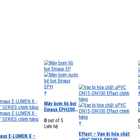
+
Sản
Máy bơm hồ bơi
phẩm
Emaux EPH200,
này
EPH300, EPH400
có
0
out of 5
nhiều
+
Liên hệ
L
biến
Sản
Effast – Van bi hóa chất
thể.
phẩm
maux E-LUMEN X –
uPVC DN15-DN100
Các