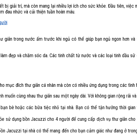
 bị giải trí, mà còn mang lại nhiều lợi ích cho sức khỏe. Đầu tiên, vi
ảm đau nhức và cải thiện tuần hoàn máu.
thư giãn trong nước ấm trước khi ngủ có thể giúp bạn ngủ ngon hơn và 
làm đẹp và chăm sóc da. Các tinh chất từ nước và các loại tinh dầu sử 
o mục đích thư giãn cá nhân mà còn có nhiều ứng dụng trong các tình 
nh muốn cùng nhau thư giãn sau một ngày dài. Với không gian rộng rãi và
ạn bè hoặc các bữa tiệc nhỏ tại nhà. Bạn có thể tận hưởng thời gian v
e sử dụng bồn Jacuzzi cho 4 người để cung cấp dịch vụ thư giãn cho k
bồn Jacuzzi tại nhà có thể mang đến cho bạn cảm giác như đang ở trong