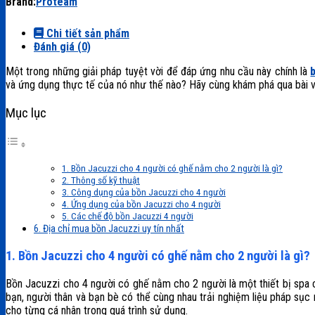
Brand:
Proteam
người
có
Chi tiết sản phẩm
ghế
Đánh giá (0)
nằm
cho
Một trong những giải pháp tuyệt vời để đáp ứng nhu cầu này chính là
2
và ứng dụng thực tế của nó như thế nào? Hãy cùng khám phá qua bài vi
người
số
Mục lục
lượng
1. Bồn Jacuzzi cho 4 người có ghế nằm cho 2 người là gì?
2. Thông số kỹ thuật
3. Công dụng của bồn Jacuzzi cho 4 người
4. Ứng dụng của bồn Jacuzzi cho 4 người
5. Các chế độ bồn Jacuzzi 4 người
6. Địa chỉ mua bồn Jacuzzi uy tín nhất
1. Bồn Jacuzzi cho 4 người có ghế nằm cho 2 người là gì?
Bồn Jacuzzi cho 4 người có ghế nằm cho 2 người là một thiết bị spa c
bạn, người thân và bạn bè có thể cùng nhau trải nghiệm liệu pháp sục
cho từng cá nhân trong quá trình sử dụng.