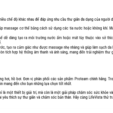
hiều chế độ khác nhau để đáp ứng nhu cầu thư giãn đa dạng của người 
giúp massage cơ thể bằng cách sử dụng các tia nước hoặc không khí. M
hể dễ dàng tạo ra môi trường nước ấm hoặc mát tùy thuộc vào sở thích
.
nước, tạo ra cảm giác như được massage nhẹ nhàng và giúp làm sạch da 
n tích hợp hệ thống âm thanh và ánh sáng, mang đến trải nghiệm thư g
ông hơi, hồ bơi. Đơn vị phân phối các sản phẩm Proteam chính hãng. T
 tin mang đến cho bạn những lựa chọn tốt nhất.
ỉ là một thiết bị giải trí, mà còn là một giải pháp chăm sóc sức khỏe và
i yêu thích sự thư giãn và chăm sóc bản thân. Hãy cùng LifeVista thử 