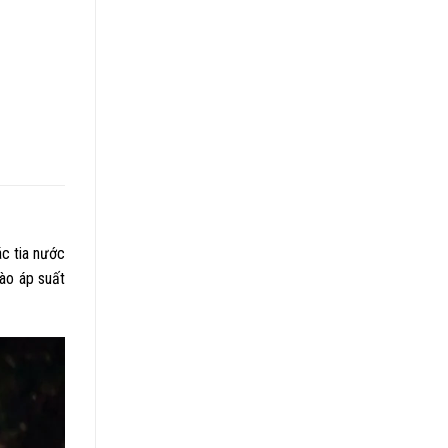
ác tia nước
ào áp suất