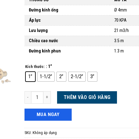
Đường kính ống
Ø 4mm
Áp lực
70 KPA
Lưu lượng
21 m3/h
Chiều cao nước
3.5 m
Đường kính phun
1.3 m
: 1”
Kích thước:
1”
1-1/2”
2”
2-1/2”
3”
Vòi phun cột nước đồng thau số lượng
THÊM VÀO GIỎ HÀNG
MUA NGAY
SKU:
Không áp dụng