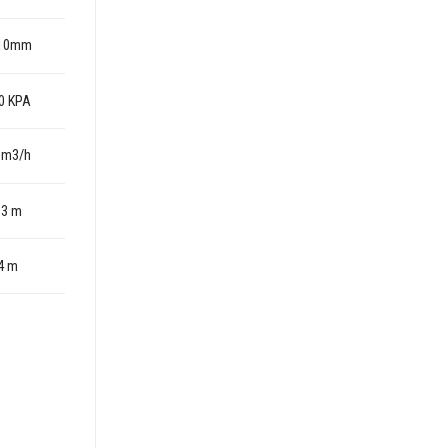
10mm
0 KPA
 m3/h
13 m
4 m