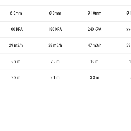
Ø 8mm
Ø 8mm
Ø 10mm
Ø 
100 KPA
180 KPA
240 KPA
33
29 m3/h
38 m3/h
47 m3/h
58
6.9 m
7.5 m
10 m
2.8 m
3.1 m
3.3 m