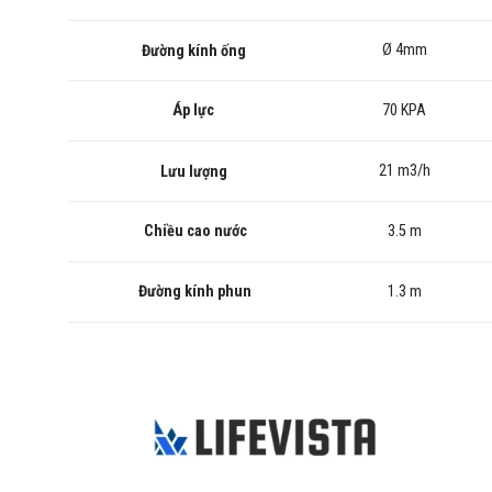
Ø 4mm
Đường kính ống
Áp lực
70 KPA
21 m3/h
Lưu lượng
Chiều cao nước
3.5 m
Đường kính phun
1.3 m