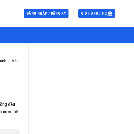
ĐĂNG NHẬP / ĐĂNG KÝ
GIỎ HÀNG /
0
₫
cảnh
/
Vòi
đồng đều
un nước hồ