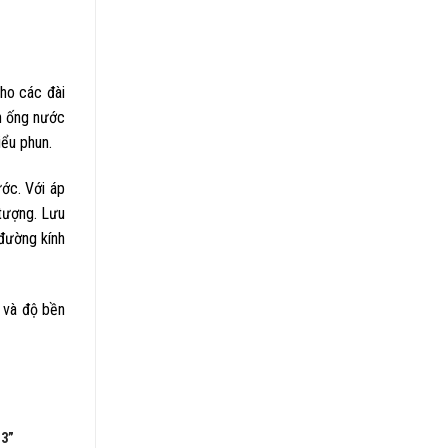
cho các đài
nh ống nước
ểu phun.
ước. Với áp
tượng. Lưu
đường kính
 và độ bền
3”