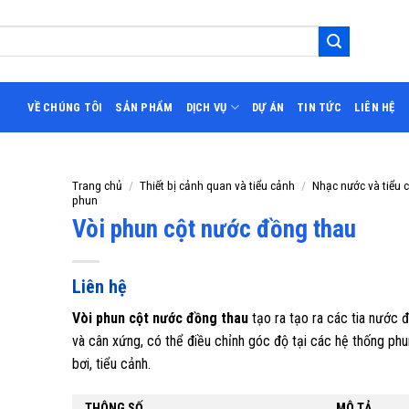
VỀ CHÚNG TÔI
SẢN PHẨM
DỊCH VỤ
DỰ ÁN
TIN TỨC
LIÊN HỆ
Trang chủ
/
Thiết bị cảnh quan và tiểu cảnh
/
Nhạc nước và tiểu 
phun
Vòi phun cột nước đồng thau
Liên hệ
Vòi phun cột nước đồng thau
tạo ra tạo ra các tia nước 
và cân xứng, có thể điều chỉnh góc độ tại các hệ thống ph
bơi, tiểu cảnh.
THÔNG SỐ
MÔ TẢ